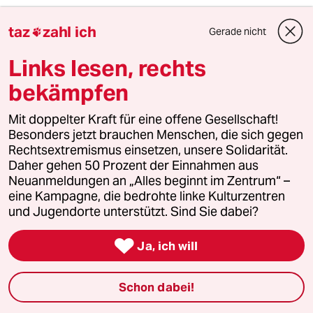
taz
zahl ich
Gerade nicht

2
Streit um Rente mit 63
Passgenauer Populismus
Links lesen, rechts
bekämpfen
3
Mit doppelter Kraft für eine offene Gesellschaft!
Drohnenvorfall am Leipziger Flughafen
Besonders jetzt brauchen Menschen, die sich gegen
Das Zeitalter der elektronischen
Rechtsextremismus einsetzen, unsere Solidarität.
Kriegsführung
Daher gehen 50 Prozent der Einnahmen aus
Neuanmeldungen an „Alles beginnt im Zentrum“ –
eine Kampagne, die bedrohte linke Kulturzentren
4
Die Wahrheit
und Jugendorte unterstützt. Sind Sie dabei?
56 Millionen Deutsche sind betroffen

Ja, ich will
5
Über die geschlechtergerechte Stadt
Schon dabei!
„Die Stadt ist gemacht für den weißen