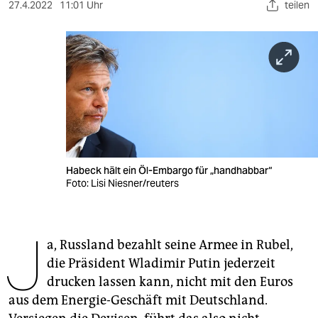
berlin
27.4.2022
11:01 Uhr
teilen
nord
wahrheit
verlag
verlag
veranstaltungen
Habeck hält ein Öl-Embargo für „handhabbar“
shop
Foto: Lisi Niesner/reuters
fragen & hilfe
J
unterstützen
a, Russland bezahlt seine Armee in Rubel,
die Präsident Wladimir Putin jederzeit
abo
drucken lassen kann, nicht mit den Euros
genossenschaft
aus dem Energie-Geschäft mit Deutschland.