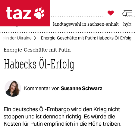

taz zahl ich
niedrigwasser
rente
landtagswahl in sachsen-anhalt
hybri

taz zahl ich
ieg in der Ukraine
Energie-Geschäfte mit Putin: Habecks Öl-Erfolg
taz zahl ich
Energie-Geschäfte mit Putin
themen
Habecks Öl-Erfolg
politik
öko
Kommentar von
Susanne Schwarz
gesellschaft
kultur
Ein deutsches Öl-Embargo wird den Krieg nicht
stoppen und ist dennoch richtig. Es würde die
sport
Kosten für Putin empfindlich in die Höhe treiben.