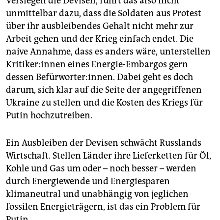
Versiegen die Devisen, führt das also nicht
epaper login
unmittelbar dazu, dass die Soldaten aus Protest
über ihr ausbleibendes Gehalt nicht mehr zur
Arbeit gehen und der Krieg einfach endet. Die
naive Annahme, dass es anders wäre, unterstellen
Kri­ti­ke­r:in­nen eines Energie-Embargos gern
dessen Befürworter:innen. Dabei geht es doch
darum, sich klar auf die Seite der angegriffenen
Ukraine zu stellen und die Kosten des Kriegs für
Putin hochzutreiben.
Ein Ausbleiben der Devisen schwächt Russlands
Wirtschaft. Stellen Länder ihre Lieferketten für Öl,
Kohle und Gas um oder – noch besser – werden
durch Energiewende und Energiesparen
klimaneutral und unabhängig von jeglichen
fossilen Energieträgern, ist das ein Problem für
Putin.