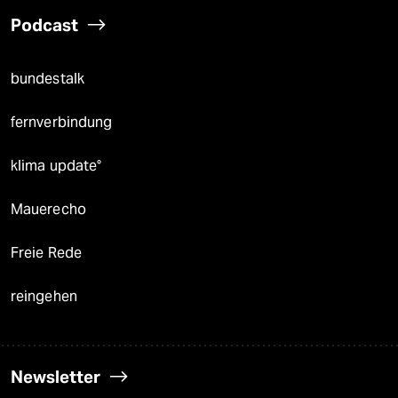
Podcast
bundestalk
fernverbindung
klima update°
Mauerecho
Freie Rede
reingehen
Newsletter