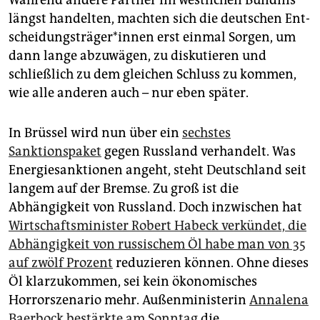
Während andere Partner im westlichen Bündnis
epaper login
längst handelten, machten sich die deutschen Ent­
schei­dungs­trä­ge­r*in­nen erst einmal Sorgen, um
dann lange abzuwägen, zu diskutieren und
schließlich zu dem gleichen Schluss zu kommen,
wie alle anderen auch – nur eben später.
In Brüssel wird nun über ein
sechstes
Sanktionspaket
gegen Russland verhandelt. Was
Energiesanktionen angeht, steht Deutschland seit
langem auf der Bremse. Zu groß ist die
Abhängigkeit von Russland. Doch inzwischen hat
Wirtschaftsminister Robert Habeck verkündet, die
Abhängigkeit von russischem Öl habe man von 35
auf zwölf Prozent
reduzieren können. Ohne dieses
Öl klarzukommen, sei kein ökonomisches
Horrorszenario mehr. Außenministerin
Annalena
Baerbock bestärkte am Sonntag
die