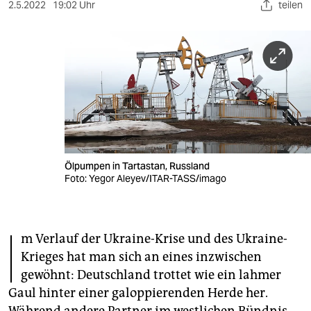
berlin
2.5.2022
19:02 Uhr
teilen
nord
wahrheit
verlag
verlag
veranstaltungen
Ölpumpen in Tartastan, Russland
shop
Foto: Yegor Aleyev/ITAR-TASS/imago
fragen & hilfe
I
unterstützen
m Verlauf der Ukraine-Krise und des Ukraine-
Krieges hat man sich an eines inzwischen
abo
gewöhnt: Deutschland trottet wie ein lahmer
genossenschaft
Gaul hinter einer galoppierenden Herde her.