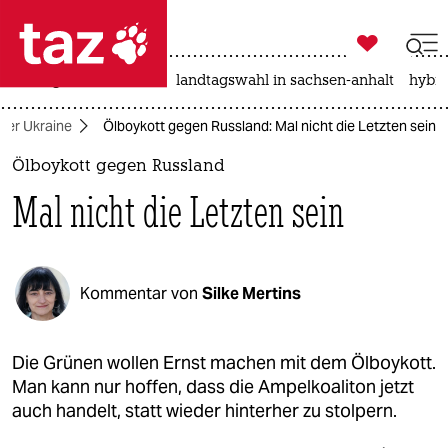

taz zahl ich
niedrigwasser
rente
landtagswahl in sachsen-anhalt
hybri

taz zahl ich
 der Ukraine
Ölboykott gegen Russland: Mal nicht die Letzten sein
taz zahl ich
Ölboykott gegen Russland
themen
Mal nicht die Letzten sein
politik
öko
Kommentar von
Silke Mertins
gesellschaft
kultur
Die Grünen wollen Ernst machen mit dem Ölboykott.
Man kann nur hoffen, dass die Ampelkoaliton jetzt
sport
auch handelt, statt wieder hinterher zu stolpern.