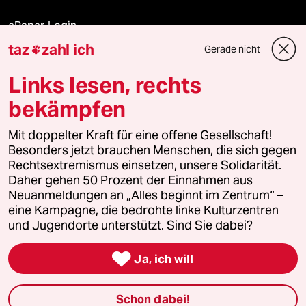
ePaper Login
taz
zahl ich
Gerade nicht

Downloads für Abonnierende
Links lesen, rechts
bekämpfen
© 2026 taz Verlags und Vertriebs GmbH
Mit doppelter Kraft für eine offene Gesellschaft!
Alle Rechte vorbehalten. Bei rechtlichen Fragen oder für Genehmigungen
wenden Sie sich bitte an
lizenzen@taz.de
Besonders jetzt brauchen Menschen, die sich gegen
Rechtsextremismus einsetzen, unsere Solidarität.
Daher gehen 50 Prozent der Einnahmen aus
Feedback
Redaktionsstatut
Kommune-Richtlinien
KI-
Neuanmeldungen an „Alles beginnt im Zentrum“ –
eine Kampagne, die bedrohte linke Kulturzentren
Leitlinie
Informant
Datenschutz
Impressum
AGB
und Jugendorte unterstützt. Sind Sie dabei?
Seitenwende
Einwilligungen widerrufen (Ads)

Ja, ich will
Schon dabei!