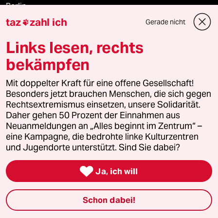
Berlin
taz
zahl ich
Gerade nicht

Nord
Links lesen, rechts
Wahrheit
bekämpfen
Mit doppelter Kraft für eine offene Gesellschaft!
Besonders jetzt brauchen Menschen, die sich gegen
Themen
Rechtsextremismus einsetzen, unsere Solidarität.
Daher gehen 50 Prozent der Einnahmen aus
Neuanmeldungen an „Alles beginnt im Zentrum“ –
Niedrigwasser
eine Kampagne, die bedrohte linke Kulturzentren
und Jugendorte unterstützt. Sind Sie dabei?
Rente

Ja, ich will
Landtagswahl in Sachsen-Anhalt
Hybrider Krieg
Schon dabei!