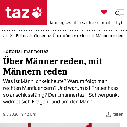

taz zahl ich
niedrigwasser
rente
landtagswahl in sachsen-anhalt
hybri

taz zahl ich
rtaz
Editorial männertaz: Über Männer reden, mit Männern reden
taz zahl ich
themen
Editorial männertaz
Über Männer reden, mit
politik
Männern reden
öko
Was ist Männlichkeit heute? Warum folgt man
rechten Manfluencern? Und warum ist Frauenhass
gesellschaft
so anschlussfähig? Der „männertaz“-Schwerpunkt
widmet sich Fragen rund um den Mann.
kultur
sport
9.5.2026
9:42 Uhr
teilen