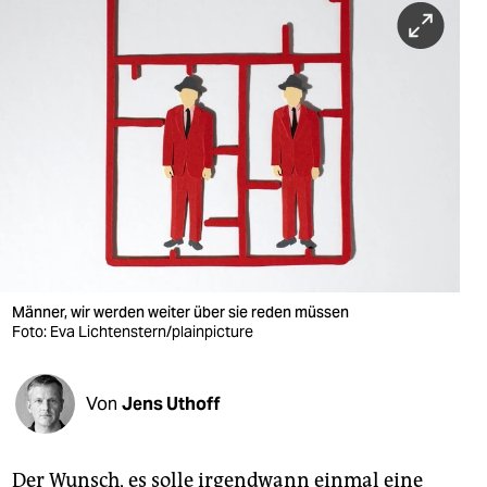
berlin
nord
wahrheit
verlag
verlag
veranstaltungen
shop
Männer, wir werden weiter über sie reden müssen
fragen & hilfe
Foto: Eva Lichtenstern/plainpicture
unterstützen
Von
Jens Uthoff
abo
genossenschaft
Der Wunsch, es solle irgendwann einmal eine