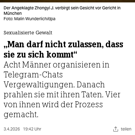
berlin
Der ­Angeklagte Zhongyi J. verbirgt sein Gesicht vor Gericht in
nord
München
Foto: Malin Wunderlich/dpa
wahrheit
Sexualisierte Gewalt
verlag
„Man darf nicht zulassen, dass
sie zu sich kommt“
verlag
Acht Männer organisieren in
veranstaltungen
Telegram-Chats
shop
Vergewaltigungen. Danach
fragen & hilfe
prahlen sie mit ihren Taten. Vier
unterstützen
von ihnen wird der Prozess
gemacht.
abo
genossenschaft
3.4.2026
19:42 Uhr
teilen