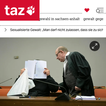

taz zahl ich
hitze
surfen
landtagswahl in sachsen-anhalt
gewalt gegen

taz zahl ich
us
Sexualisierte Gewalt: „Man darf nicht zulassen, dass sie zu sich
taz zahl ich
themen
politik
öko
gesellschaft
kultur
sport