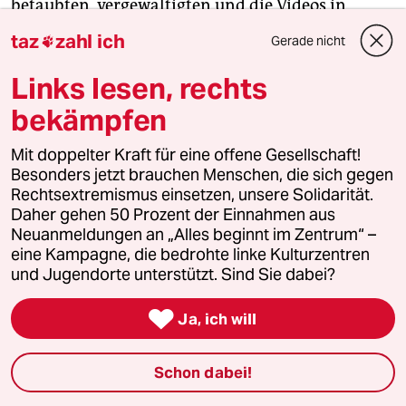
betäubten, vergewaltigten und die Videos in
Chatgruppen teilten.
taz
zahl ich
Gerade nicht

Links lesen, rechts
Auf seiner Website klärt das BKA über diese
Sexualstraftaten auf und versucht, Frauen für
bekämpfen
Anzeichen von Betäubungen zu sensibilisieren.
Verhaltensänderungen sollten ernst genommen
Mit doppelter Kraft für eine offene Gesellschaft!
werden, schreibt das BKA, etwa ungewöhnlich
Besonders jetzt brauchen Menschen, die sich gegen
Rechtsextremismus einsetzen, unsere Solidarität.
langer Schlaf, unerklärliche Abgeschlagenheit am
Daher gehen 50 Prozent der Einnahmen aus
Morgen, blaue Flecken, aufwachen an Orten, an
Neuanmeldungen an „Alles beginnt im Zentrum“ –
denen man nicht eingeschlafen ist.
eine Kampagne, die bedrohte linke Kulturzentren
und Jugendorte unterstützt. Sind Sie dabei?
Im Münchner Prozess liest Richter Koppenleitner

Ja, ich will
aus dem Chat von Zhongyi J. vor, nachdem der
bereits zugegeben hat, seine Nachbarin betäubt
und vergewaltigt zu haben. Im Telegram-Chat
Schon dabei!
hatte er gefragt, wie hoch die Dosis der