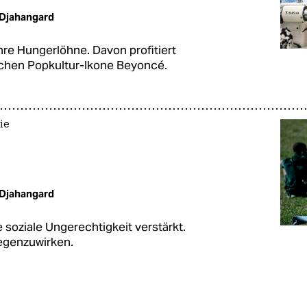
Djahangard
 ihre Hungerlöhne. Davon profitiert
schen Popkultur-Ikone Beyoncé.
ie
Djahangard
oziale Ungerechtigkeit verstärkt.
gegenzuwirken.