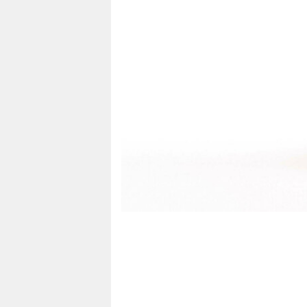
berlin
nord
wahrheit
verlag
verlag
veranstaltungen
shop
fragen & hilfe
unterstützen
abo
genossenschaft