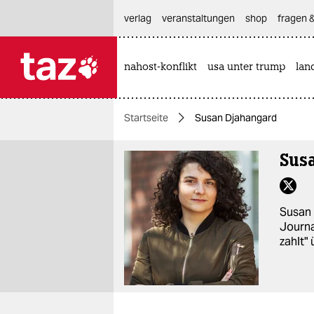
hautnavigation anspringen
hauptinhalt anspringen
footer anspringen
verlag
veranstaltungen
shop
fragen &
nahost-konflikt
usa unter trump
lan

taz zahl ich
taz zahl ich
Startseite
Susan Djahangard
themen
Sus
politik
öko
Susan 
gesellschaft
Journa
zahlt"
kultur
sport