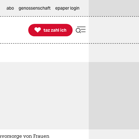
abo
genossenschaft
epaper login

taz zahl ich
taz zahl ich
rsvorsorge von Frauen