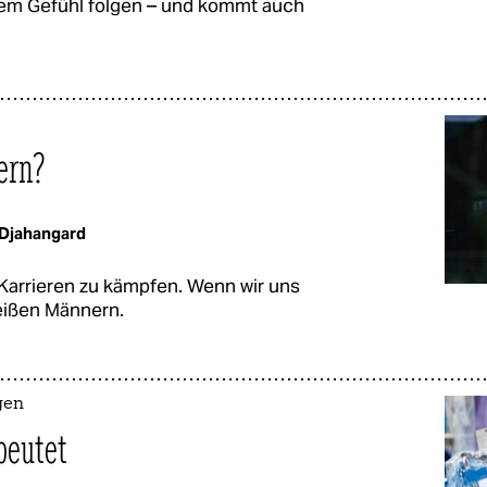
inem Gefühl folgen – und kommt auch
ern?
Djahangard
 Karrieren zu kämpfen. Wenn wir uns
weißen Männern.
gen
beutet