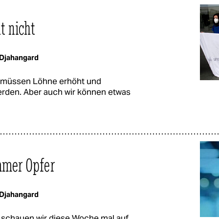
t nicht
Djahangard
n, müssen Löhne erhöht und
rden. Aber auch wir können etwas
mmer Opfer
Djahangard
h schauen wir diese Woche mal auf