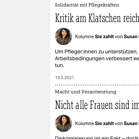
Solidarität mit Pflegekräften
Kritik am Klatschen reich
Kolumne
Sie zahlt
von
Susan 
Um Pfle­ge­r:in­nen zu unterstütze
Arbeitsbedingungen verbessert we
tun.
19.5.2021
Macht und Verantwortung
Nicht alle Frauen sind i
Kolumne
Sie zahlt
von
Susan 
Diskriminierung ist ein Fakt – doc