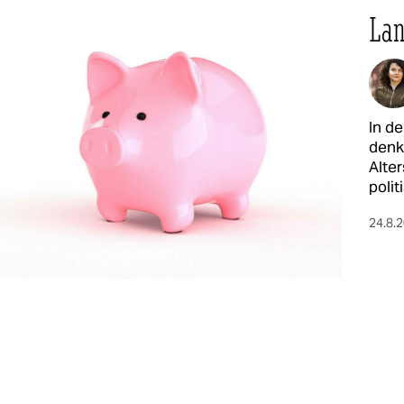
Lan
In de
denk
Alte
poli
24.8.