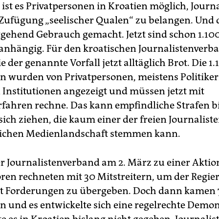
 ist es Privatpersonen in Kroatien möglich, Journ
Zufügung „seelischer Qualen“ zu belangen. Und
gehend Gebrauch gemacht. Jetzt sind schon 1.10
anhängig. Für den kroatischen Journalistenverb
e der genannte Vorfall jetzt alltäglich Brot. Die 1.
en wurden von Privatpersonen, meistens Politiker
n Institutionen angezeigt und müssen jetzt mit
rfahren rechne. Das kann empfindliche Strafen b
ich ziehen, die kaum einer der freien Journaliste
lichen Medienlandschaft stemmen kann.
er Journalistenverband am 2. März zu einer Aktion
ren rechneten mit 30 Mitstreitern, um der Regie
it Forderungen zu übergeben. Doch dann kamen
en und es entwickelte sich eine regelrechte Demon