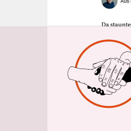
Aus 
epaper login
Da staunte
Nachricht
der Polizei
Đuđica Kla
des Anstoß
politische
österreich
Und als sol
und seine P
Journalist
einer der S
Polizeiakti