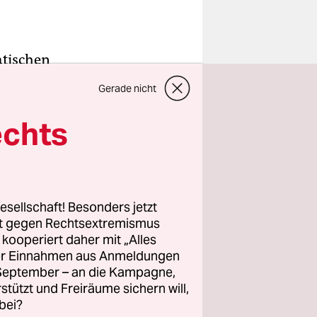
atischen
esuch von
Gerade nicht
ournalistin
eben. Stein
echts
 einem
uptmann.
esellschaft! Besonders jetzt
rt gegen Rechtsextremismus
ber ihn
z kooperiert daher mit „Alles
n die
ller Einnahmen aus Anmeldungen
egt darin
. September – an die Kampagne,
eifen. Eine
rstützt und Freiräume sichern will,
bei?
olitiker