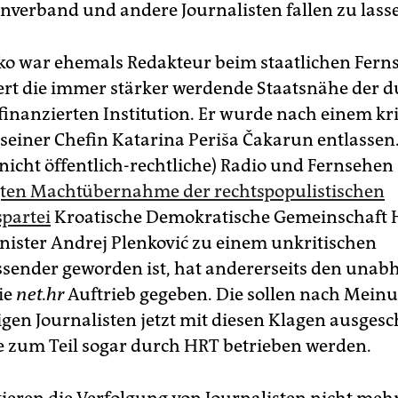
enverband und andere Journalisten fallen zu lass
ko war ehemals Redakteur beim staatlichen Fer
iert die immer stärker werdende Staatsnähe der 
inanzierten Institution. Er wurde nach einem kr
 seiner Chefin Katarina Periša Čakarun entlassen
(nicht öffentlich-rechtliche) Radio und Fernsehen 
gten Machtübernahme der rechtspopulistischen
partei
Kroatische Demokratische Gemeinschaft 
ister Andrej Plenković zu einem unkritischen
sender geworden ist, hat andererseits den unab
ie
net.hr
Auftrieb gegeben. Die sollen nach Mein
en Journalisten jetzt mit diesen Klagen ausgesc
e zum Teil sogar durch HRT betrieben werden.