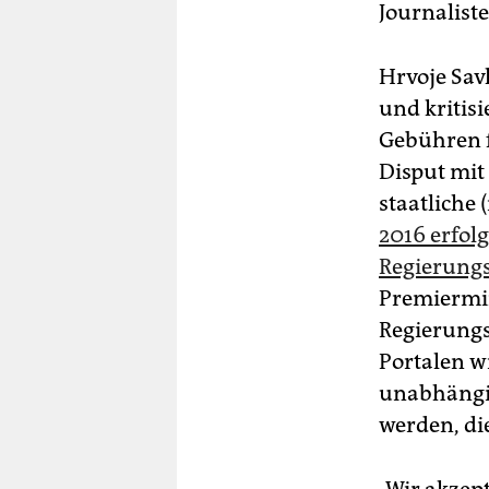
Journalist
Hrvoje Sav
und kritis
Gebühren f
Disput mit
staatliche 
2016 erfol
Regierungs
Premiermin
Regierungs
Portalen w
unabhängig
werden, di