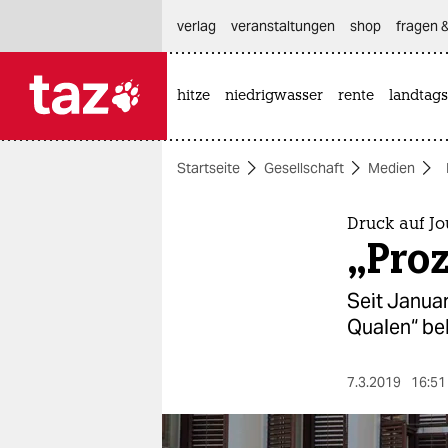
hautnavigation anspringen
hauptinhalt anspringen
footer anspringen
verlag
veranstaltungen
shop
fragen &
hitze
niedrigwasser
rente
landtags

taz zahl ich
taz zahl ich
Startseite
Gesellschaft
Medien
themen
politik
Druck auf Jo
„Pro
öko
Seit Januar
gesellschaft
Qualen“ be
kultur
7.3.2019
16:51
sport