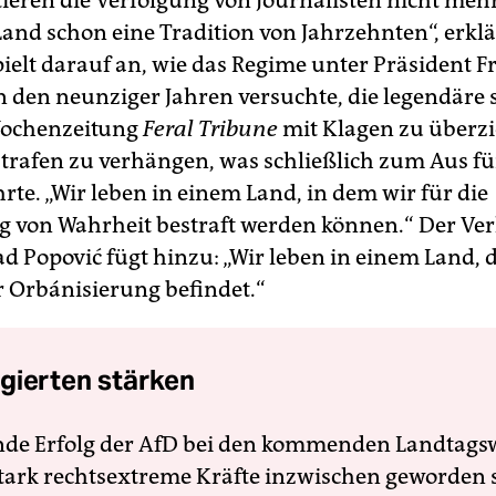
tieren die Verfolgung von Journalisten nicht mehr
Land schon eine Tradition von Jahrzehnten“, erklä
pielt darauf an, wie das Regime unter Präsident F
 den neunziger Jahren versuchte, die legendäre s
Wochenzeitung
Feral Tribune
mit Klagen zu überz
trafen zu verhängen, was schließlich zum Aus fü
rte. „Wir leben in einem Land, in dem wir für die
g von Wahrheit bestraft werden können.“ Der Ve
d Popović fügt hinzu: „Wir leben in einem Land, d
r Orbánisierung befindet.“
gierten stärken
nde Erfolg der AfD bei den kommenden Landtags
 stark rechtsextreme Kräfte inzwischen geworden 