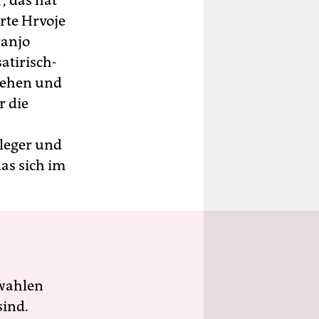
, das hat
rte Hrvoje
ranjo
atirisch-
iehen und
r die
rleger und
as sich im
wahlen
sind.