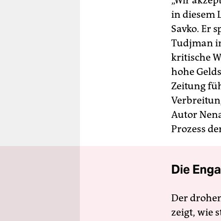
„Wir akzep
in diesem 
Savko. Er s
Tudjman in
kritische 
hohe Gelds
Zeitung füh
Verbreitun
Autor Nena
Prozess de
Die Enga
Der drohe
zeigt, wie