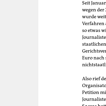
Seit Januar
wegen der 
wurde weit
Verfahren 
so etwas wi
Journalist
staatliche
Gerichtsve
Euro nach s
nichtstaat
Also rief d
Organisato
Petition m
Journalist