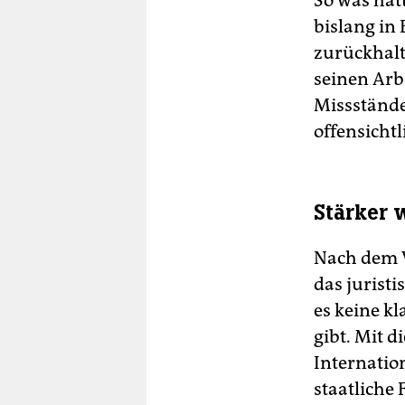
So was hatt
bislang in 
zurückhalt
seinen Arbe
Missstände
offensichtl
Stärker 
Nach dem V
das jurist
es keine k
gibt. Mit d
Internatio
staatliche