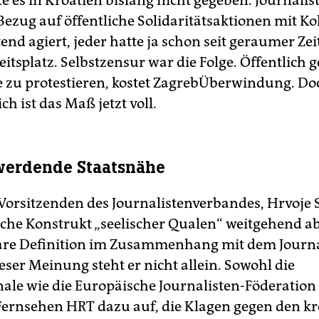
e es in Kroatien bislang nicht gegeben. Journalis
Bezug auf öffentliche Solidaritätsaktionen mit Ko
end agiert, jeder hatte ja schon seit geraumer Ze
itsplatz. Selbstzensur war die Folge. ­Öffentlich 
 zu protestieren, kostet ZagrebÜberwindung. Do
ich ist das Maß jetzt voll.
werdende Staatsnähe
orsitzenden des Journalistenverbandes, Hrvoje S
ische Konstrukt „seelischer Qualen“ weitgehend ab
lare Definition im Zusammenhang mit dem Journ
ieser Meinung steht er nicht allein. Sowohl die
nale wie die Europäische Journalisten-Föderation 
 Fernsehen HRT dazu auf, die Klagen gegen den k