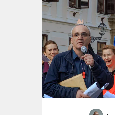
berlin
nord
wahrheit
verlag
verlag
veranstaltungen
shop
fragen & hilfe
unterstützen
abo
genossenschaft