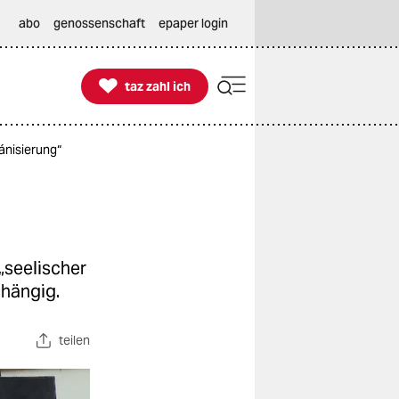
abo
genossenschaft
epaper login

taz zahl ich
taz zahl ich
ánisierung“
„seelischer
nhängig.
teilen