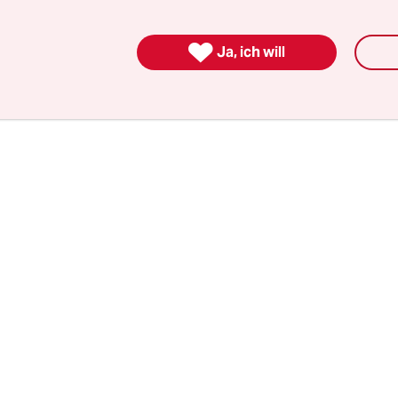
inen Anwalt zur Polizei schickt und die dann auc
ebele den Rechtsstaat aus.

Ja, ich will