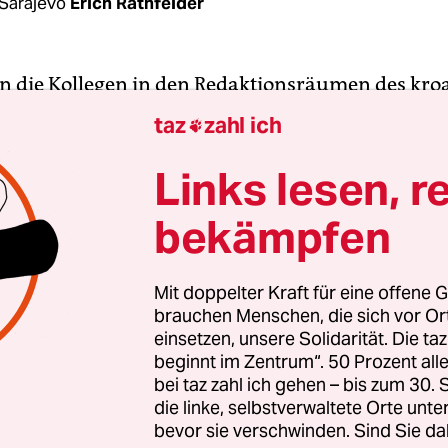
Sarajevo
Erich Rathfelder
n die Kollegen in den Redaktionsräumen des kro
enportals
net.hr
nicht schlecht. Denn sie hatten B
taz
zahl ich

. Die Polizisten fragten nach der renommierten J
ncir und forderten sie auf, ihre Adresse preiszug
Links lesen, r
es war ein Artikel über den Gespan Ivo Žinica. Im
bekämpfen
n System Kroatiens entspricht eine Gespanschaft
ischen Bundesland. Žinica ist also ein Landesha
Mit doppelter Kraft für eine offene G
brauchen Menschen, die sich vor O
cher fühlte er sich durch den kritischen Artikel ü
einsetzen, unsere Solidarität. Die ta
olitik beleidigt. Er verlangte von der Polizei, gege
beginnt im Zentrum“. 50 Prozent a
in vorzugehen. Für den Verleger Nenad Popović li
bei taz zahl ich gehen – bis zum 30
kandale, die in dem EU-Staat Kroatien um sich gr
die linke, selbstverwaltete Orte unte
bevor sie verschwinden. Sind Sie da
on könnte ja nur die Justiz veranlassen. Dass ein P