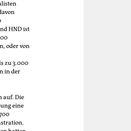
alisten
 davon
0
and HND ist
100
n, oder von
is zu 3.000
n in der
 auf. Die
rung eine
 700
stration.