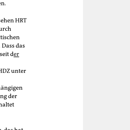
en.
nsehen HRT
durch
itischen
. Dass das
seit d
er
HDZ unter
hängigen
ung der
haltet