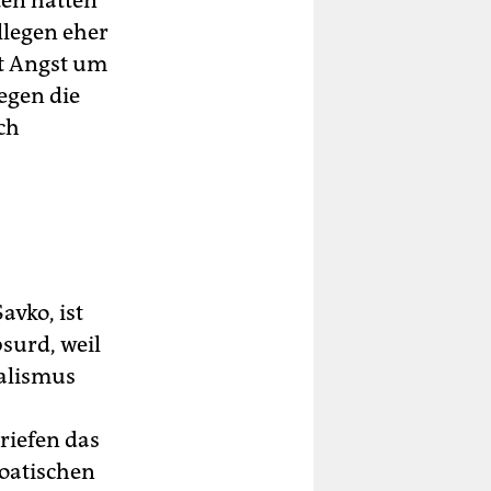
ten hatten
llegen eher
it Angst um
gegen die
ch
avko, ist
surd, weil
alismus
riefen das
roatischen