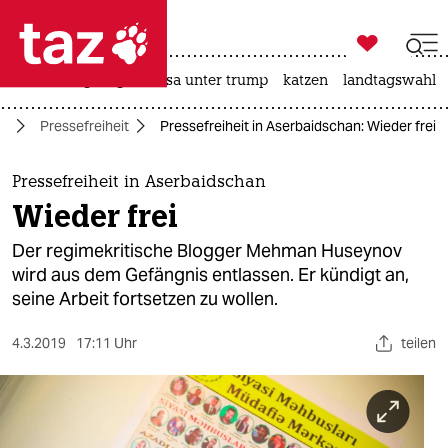

taz zahl ich
hitze
bergsteigen
usa unter trump
katzen
landtagswahl i

taz zahl ich
pa
Pressefreiheit
Pressefreiheit in Aserbaidschan: Wieder frei
taz zahl ich
themen
Pressefreiheit in Aserbaidschan
Wieder frei
politik
Der regimekritische Blogger Mehman Huseynov
öko
wird aus dem Gefängnis entlassen. Er kündigt an,
seine Arbeit fortsetzen zu wollen.
gesellschaft
4.3.2019
17:11 Uhr
teilen
kultur
sport