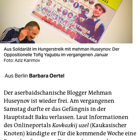
berlin
nord
wahrheit
verlag
Aus Solidariät im Hungerstreik mit mehman Huseynov: Der
verlag
Oppositionelle Tofig Yagublu im vergangenen Januar
Foto: Aziz Karimov
veranstaltungen
Aus Berlin
Barbara Oertel
shop
fragen & hilfe
Der aserbaidschanische Blogger Mehman
Huseynov ist wieder frei. Am vergangenen
unterstützen
Samstag durfte er das Gefängnis in der
abo
Hauptstadt Baku verlassen. Laut Informationen
des Onlineportals
Kavkazkij uzel
(Kaukasischer
genossenschaft
Knoten) kündigte er für die kommende Woche eine