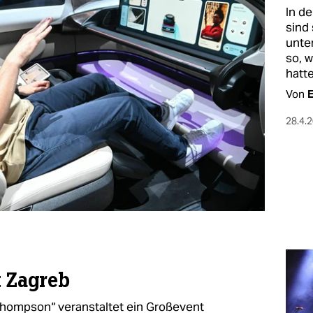
In d
sind
unter
so, 
hatte
Von
E
28.4.
t Zagreb
Thompson“ veranstaltet ein Großevent