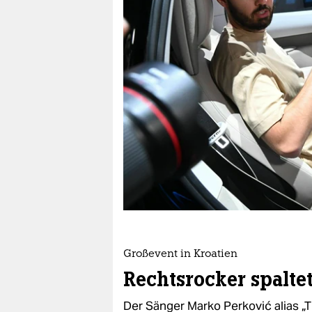
berlin
nord
wahrheit
verlag
verlag
veranstaltungen
shop
fragen & hilfe
unterstützen
Großevent in Kroatien
abo
Rechtsrocker spalte
genossenschaft
Der Sänger Marko Perković alias „