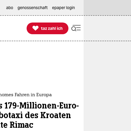
abo
genossenschaft
epaper login

taz zahl ich
taz zahl ich
nomes Fahren in Europa
s 179-Millionen-Euro-
botaxi des Kroaten
te Rimac