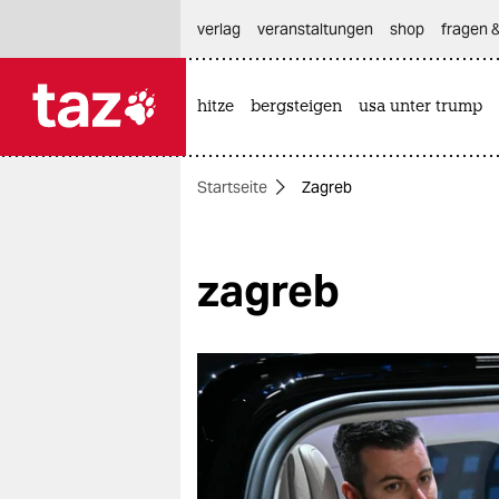
hautnavigation anspringen
hauptinhalt anspringen
footer anspringen
verlag
veranstaltungen
shop
fragen &
hitze
bergsteigen
usa unter trump

taz zahl ich
taz zahl ich
Startseite
Zagreb
themen
politik
zagreb
öko
gesellschaft
kultur
sport