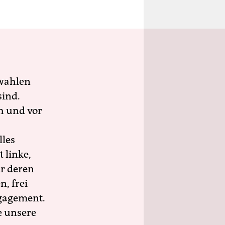
wahlen
sind.
h und vor
lles
 linke,
ür deren
n, frei
ngagement.
e unsere