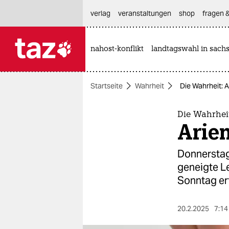
hautnavigation anspringen
hauptinhalt anspringen
footer anspringen
verlag
veranstaltungen
shop
fragen &
nahost-konflikt
landtagswahl in sach

taz zahl ich
taz zahl ich
Startseite
Wahrheit
Die Wahrheit: A
themen
politik
Die Wahrhei
Arien
öko
Donnerstag 
gesellschaft
geneigte L
Sonntag er
kultur
sport
20.2.2025
7:14