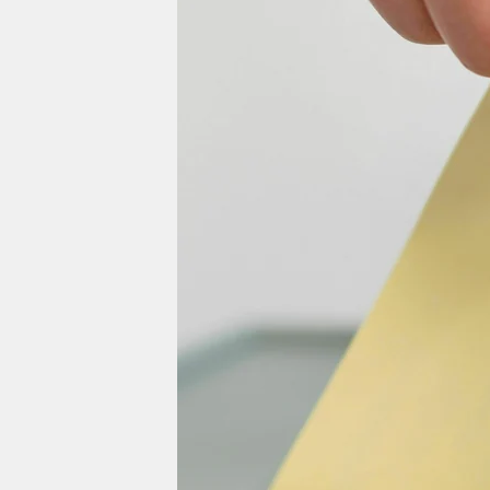
berlin
nord
wahrheit
verlag
verlag
veranstaltungen
shop
fragen & hilfe
unterstützen
abo
genossenschaft