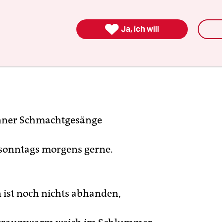

Ja, ich will
nner Schmachtgesänge
 sonntags morgens gerne.
ist noch nichts abhanden,