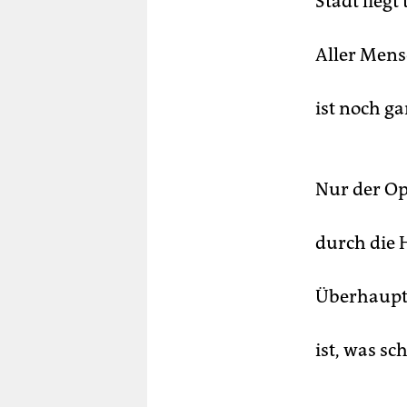
Stadt lieg
Aller Men
ist noch g
Nur der Op
durch die 
Überhaupt 
ist, was sc