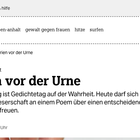
 hilfe
sen-anhalt
gewalt gegen frauen
hitze
surfen
rien vor der Urne
t
 vor der Urne
ist Gedichtetag auf der Wahrheit. Heute darf sich 
eserschaft an einem Poem über einen entscheide
freuen.
 Uhr