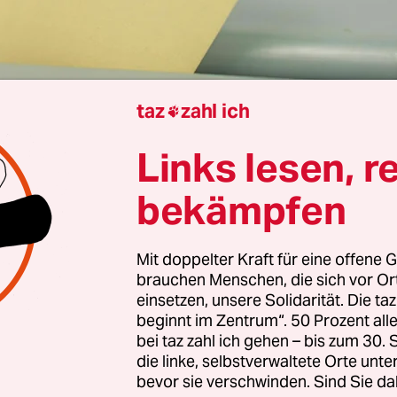
taz
zahl ich

. Neuhaus
Links lesen, r
 aus der Ferne,
bekämpfen
schen, Hörnerklänge –
Mit doppelter Kraft für eine offene G
brauchen Menschen, die sich vor O
einsetzen, unsere Solidarität. Die ta
beginnt im Zentrum“. 50 Prozent a
bei taz zahl ich gehen – bis zum 30
die linke, selbstverwaltete Orte unte
bevor sie verschwinden. Sind Sie da