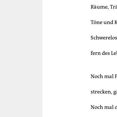
Räume, Tr
Töne und K
Schwerelos 
fern des L
Noch mal 
strecken, 
Noch mal 