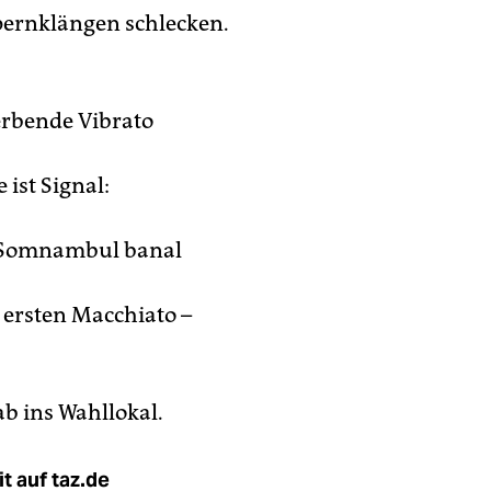
ernklängen schlecken.
terbende Vibrato
 ist Signal:
 Somnambul banal
 ersten Macchiato –
b ins Wahllokal.
t auf taz.de