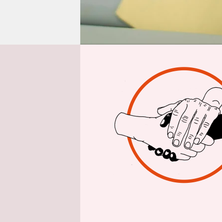
epaper login
Von
Peter P
Opernverse
Geigenrau