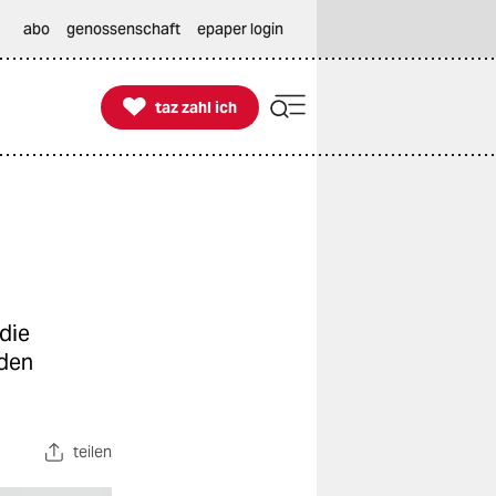
abo
genossenschaft
epaper login

taz zahl ich
taz zahl ich
die
nden
teilen