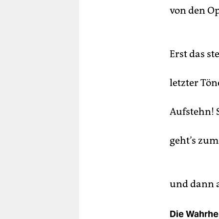
von den Op
Erst das s
letzter Töne
Aufstehn!
geht’s zum
und dann a
Die Wahrhei