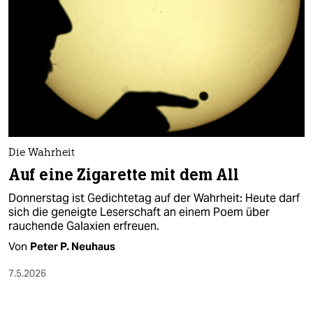
berlin
nord
wahrheit
verlag
verlag
veranstaltungen
Die Wahrheit
Auf eine Zigarette mit dem All
shop
Donnerstag ist Gedichtetag auf der Wahrheit: Heute darf
fragen & hilfe
sich die geneigte Leserschaft an einem Poem über
rauchende Galaxien erfreuen.
unterstützen
Von
Peter P. Neuhaus
abo
7.5.2026
genossenschaft