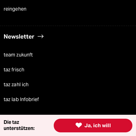
reingehen
Newsletter
team zukunft
taz frisch
taz zahl ich
taz lab Infobrief
Die taz

Ja, ich will
Veranstaltungen
unterstützen: