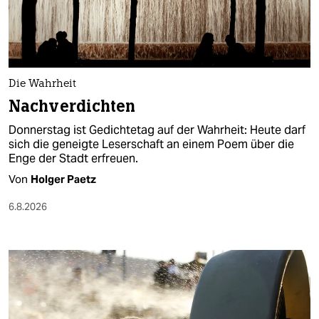
berlin
nord
wahrheit
Die Wahrheit
verlag
Nachverdichten
verlag
Donnerstag ist Gedichtetag auf der Wahrheit: Heute darf
sich die geneigte Leserschaft an einem Poem über die
veranstaltungen
Enge der Stadt erfreuen.
Von
Holger Paetz
shop
6.8.2026
fragen & hilfe
unterstützen
abo
genossenschaft