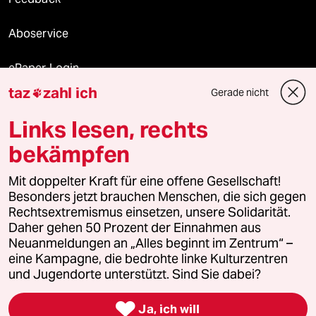
Aboservice
ePaper Login
taz
zahl ich
Gerade nicht

Downloads für Abonnierende
Links lesen, rechts
bekämpfen
© 2026 taz Verlags und Vertriebs GmbH
Mit doppelter Kraft für eine offene Gesellschaft!
Alle Rechte vorbehalten. Bei rechtlichen Fragen oder für Genehmigungen
wenden Sie sich bitte an
lizenzen@taz.de
Besonders jetzt brauchen Menschen, die sich gegen
Rechtsextremismus einsetzen, unsere Solidarität.
Daher gehen 50 Prozent der Einnahmen aus
Feedback
Redaktionsstatut
Kommune-Richtlinien
KI-
Neuanmeldungen an „Alles beginnt im Zentrum“ –
eine Kampagne, die bedrohte linke Kulturzentren
Leitlinie
Informant
Datenschutz
Impressum
AGB
und Jugendorte unterstützt. Sind Sie dabei?
Seitenwende
Einwilligungen widerrufen (Ads)

Ja, ich will