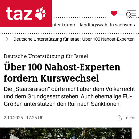

taz zahl ich
nahost-konflikt
usa unter trump
landtagswahl in sachsen-an

taz zahl ich
kt
Deutsche Unterstützung für Israel: Über 100 Nahost-Experten 
taz zahl ich
themen
Deutsche Unterstützung für Israel
Über 100 Nahost-Experten
politik
fordern Kurswechsel
öko
Die „Staatsraison“ dürfe nicht über dem Völkerrecht
und dem Grundgesetz stehen. Auch ehemalige EU-
gesellschaft
Größen unterstützen den Ruf nach Sanktionen.
kultur
2.10.2025
17:25 Uhr
teilen
sport