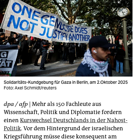
berlin
nord
wahrheit
verlag
verlag
veranstaltungen
shop
Solidaritäts-Kundgebung für Gaza in Berlin, am 2.Oktober 2025
Foto: Axel Schmidt/reuters
fragen & hilfe
unterstützen
dpa / afp
| Mehr als 150 Fachleute aus
Wissenschaft, Politik und Diplomatie fordern
abo
einen
Kurswechsel Deutschlands in der Nahost-
Politik
. Vor dem Hintergrund der israelischen
genossenschaft
Kriegsführung müsse diese konsequent am