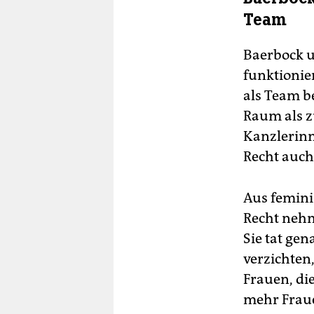
Team
Baerbock u
funktionier
als Team b
Raum als zu
Kanzlerinn
Recht auc
Aus feminis
Recht nehm
Sie tat gen
verzichten,
Frauen, di
mehr Fraue