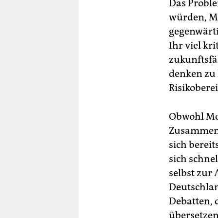
Das Problem
würden, Me
gegenwärti
Ihr viel kr
zukunftsfä
denken zu 
Risikoberei
Obwohl Mer
Zusammenar
sich berei
sich schnel
selbst zur
Deutschland
Debatten, 
übersetzen 