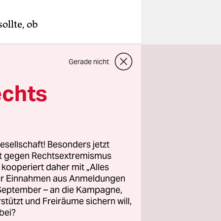
ollte, ob
aten
Gerade nicht
rt wurde:
ekommt man
echts
 Frau?
eutige Lage
b Annalena
esellschaft! Besonders jetzt
ur der
rt gegen Rechtsextremismus
z kooperiert daher mit „Alles
ass in
ller Einnahmen aus Anmeldungen
 eine junge
. September – an die Kampagne,
rstützt und Freiräume sichern will,
bei?