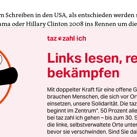
m Schreiben in den USA, als entschieden werden s
ma oder Hillary Clinton 2008 ins Rennen um die
haft gehen sollte. Die Frage, die sich die Demokr
taz
zahl ich

llen mussten und die medial auf und ab diskutie
e afraid of a black or a woman as president? B
Links lesen, r
eit eher hinter einen schwarzen Mann oder eine
bekämpfen
r Fragestellung scheint mir übertragbar auf die h
desrepublik zu sein und konkret auf die Frage, o
Mit doppelter Kraft für eine offene G
oder Robert Habeck die offizielle Kanzlerkandidat
brauchen Menschen, die sich vor O
einsetzen, unsere Solidarität. Die ta
rnehmen soll. Natürlich weiß man seit Merkel, d
beginnt im Zentrum“. 50 Prozent a
d eine Frau gewinnen kann, aber könnte es auch
bei taz zahl ich gehen – bis zum 30
die linke, selbstverwaltete Orte unte
bevor sie verschwinden. Sind Sie da