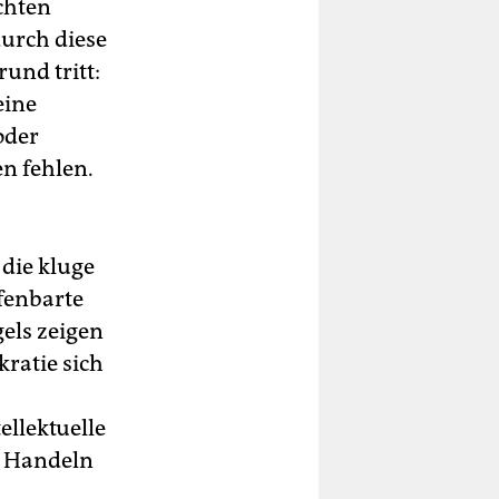
rchten
durch diese
und tritt:
eine
oder
en fehlen.
 die kluge
fenbarte
els zeigen
kratie sich
ellektuelle
s Handeln