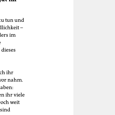
zu tun und
lichkeit –
ders im
e
 dieses
ch ihr
uvor nahm.
haben:
en ihr viele
Doch weit
 sind