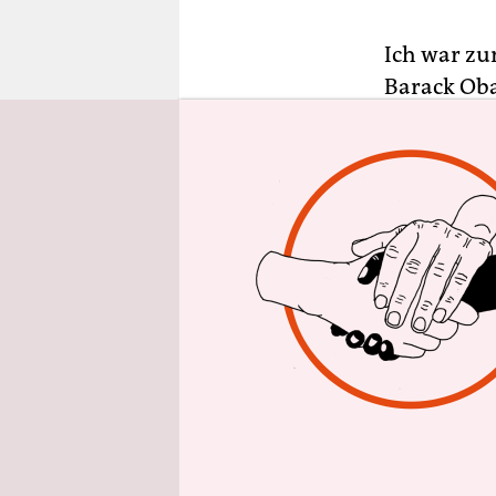
epaper login
Ich war zu
Barack Oba
Präsidentsc
damals ste
Are we mor
eine Mehrh
Die Art de
in der Bun
Baer­bock 
Grünen übe
Deutschlan
Frau?