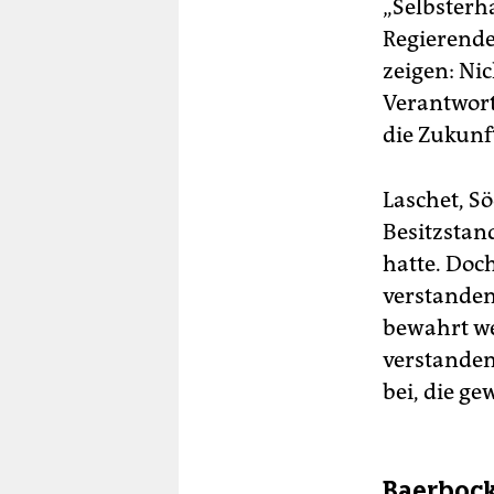
„Selbsterha
Regierende
zeigen: Nic
Verantwort
die Zukunf
Laschet, Sö
Besitzstan
hatte. Doc
verstanden
bewahrt we
verstanden
bei, die g
Baerbock