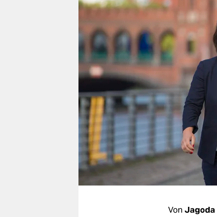
berlin
nord
wahrheit
verlag
verlag
veranstaltungen
shop
fragen & hilfe
unterstützen
abo
genossenschaft
Von
Jagoda 