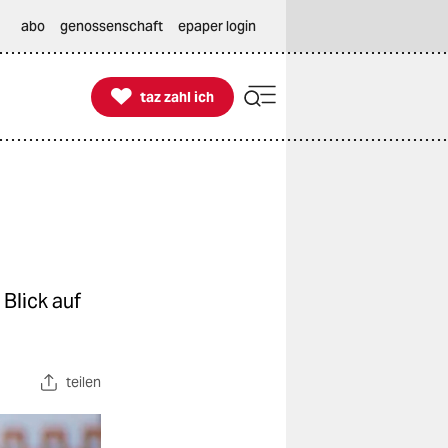
abo
genossenschaft
epaper login

taz zahl ich
taz zahl ich
 Blick auf
teilen