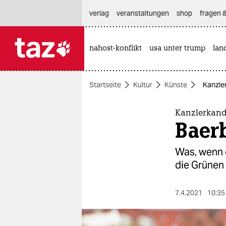
hautnavigation anspringen
hauptinhalt anspringen
footer anspringen
verlag
veranstaltungen
shop
fragen &
nahost-konflikt
usa unter trump
lan

taz zahl ich
taz zahl ich
Startseite
Kultur
Künste
Kanzle
themen
politik
Kanzlerkand
Baer
öko
Was, wenn e
gesellschaft
die Grünen
kultur
7.4.2021
10:35
sport