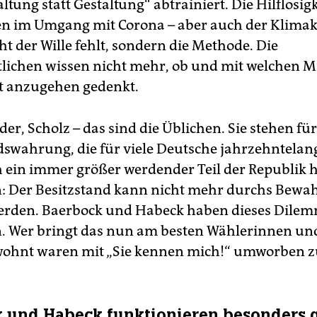
ltung statt Gestaltung“ abtrainiert. Die Hilflosigk
n im Umgang mit Corona – aber auch der Klimakr
ht der Wille fehlt, sondern die Methode. Die
lichen wissen nicht mehr, ob und mit welchen M
t anzugehen gedenkt.
der, Scholz – das sind die Üblichen. Sie stehen für
dswahrung, die für viele Deutsche jahrzehntelang
h ein immer größer werdender Teil der Republik 
: Der Besitzstand kann nicht mehr durchs Bewa
rden. Baer­bock und Habeck haben dieses Dile
. Wer bringt das nun am besten Wählerinnen u
ewohnt waren mit „Sie kennen mich!“ umworben 
 und Habeck funktionieren besonders 