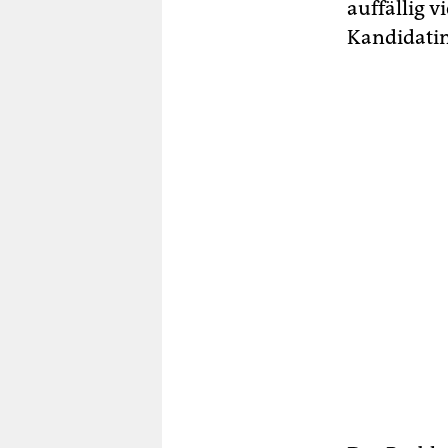
auffällig v
Kandidatin