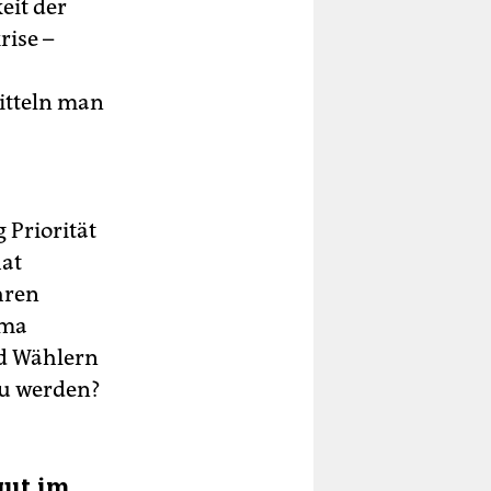
eit der
ise –
itteln man
 Priorität
hat
hren
mma
nd Wählern
zu werden?
gut im