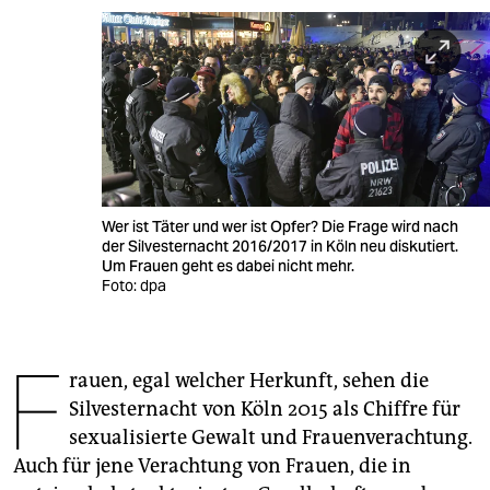
berlin
nord
wahrheit
verlag
verlag
Wer ist Täter und wer ist Opfer? Die Frage wird nach
veranstaltungen
der Silvesternacht 2016/2017 in Köln neu diskutiert.
Um Frauen geht es dabei nicht mehr.
shop
Foto: dpa
fragen & hilfe
F
unterstützen
rauen, egal welcher Herkunft, sehen die
Silvesternacht von Köln 2015 als Chiffre für
abo
sexualisierte Gewalt und Frauenverachtung.
genossenschaft
Auch für jene Verachtung von Frauen, die in