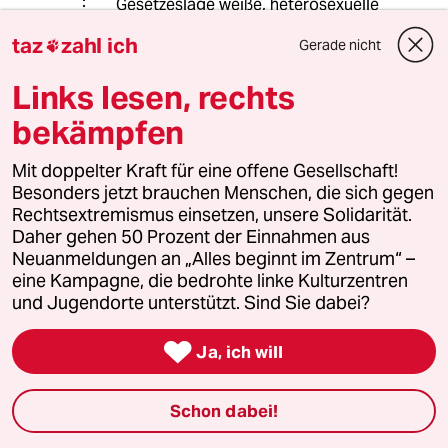
Gesetzeslage weiße, heterosexuelle
Männer übervorteilt. Wie das bei
taz
zahl ich
Gerade nicht

Gesetzen die explizit eine
Diskriminierung nach Geschlecht,
Links lesen, rechts
Alter, Haufarbe, Religion,... verbeiten
der Fall sein soll ist mir schleierhaft.
bekämpfen
Sie vertauschen fast durchgängig
Mit doppelter Kraft für eine offene Gesellschaft!
das Recht etwas zu dürfen mit dem
Besonders jetzt brauchen Menschen, die sich gegen
Erreichen des gleichen Ergebnisses.
Rechtsextremismus einsetzen, unsere Solidarität.
Das ist ein riesen Unterschied. Wenn
Daher gehen 50 Prozent der Einnahmen aus
Chancengleichheit herrscht wird es
Neuanmeldungen an „Alles beginnt im Zentrum“ –
immer unterschiedliche Resultate
eine Kampagne, die bedrohte linke Kulturzentren
geben. Wenn man Chancengleicheit
und Jugendorte unterstützt. Sind Sie dabei?
will muss man das Ergebnis auch
ertragen.

Ja, ich will
“Dennoch gibt es systemische
Ungleichheiten”
Schon dabei!
Ja die gibt es. Das heißt aber in