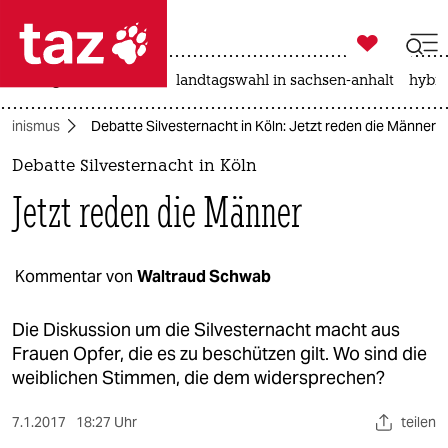

taz zahl ich
niedrigwasser
rente
landtagswahl in sachsen-anhalt
hybri

taz zahl ich
minismus
Debatte Silvesternacht in Köln: Jetzt reden die Männer
taz zahl ich
Debatte Silvesternacht in Köln
themen
Jetzt reden die Männer
politik
öko
Kommentar von
Waltraud Schwab
gesellschaft
Die Diskussion um die Silvesternacht macht aus
Frauen Opfer, die es zu beschützen gilt. Wo sind die
kultur
weiblichen Stimmen, die dem widersprechen?
sport
7.1.2017
18:27 Uhr
teilen