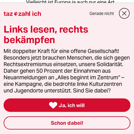
Vielleicht ist Europa ja auch nur eine Art
Vorhölle, die sich um einen Abstieg in finstere
taz
zahl ich
Gerade nicht

Höllenregionen bewirbt. Die radikale
Marktwirtschaft, der ausufernde Kapitalismus
Links lesen, rechts
mitsamt des Bürokratismus sowie die daraus
folgende Egomanie und Insolidarität tragen
bekämpfen
ihren Teil dazu bei. Das sog. „christliche“
Abendland mitsamt der
Mit doppelter Kraft für eine offene Gesellschaft!
Besonders jetzt brauchen Menschen, die sich gegen
Rechtsextremismus einsetzen, unsere Solidarität.
Daher gehen 50 Prozent der Einnahmen aus
Baldur Jahn
BJ
Neuanmeldungen an „Alles beginnt im Zentrum“ –
09.09.2015
,
15:33 Uhr
eine Kampagne, die bedrohte linke Kulturzentren
Zwischenstand "Links"
und Jugendorte unterstützt. Sind Sie dabei?
Links gäbe es eher Antworten als rechts, so
empfahl Frank Schirrmacher einen

Ja, ich will
gesellschaftspolitischen Lese-Aufbruch - und
das in der FAZ. So interessant manche
Lesefrüchte sind (Robert Kurz!) … über ein “wir
Schon dabei!
sind uns selbst schon zu viel” und deshalb alles
für Queer und für Was-für-Frauen-auch-immer