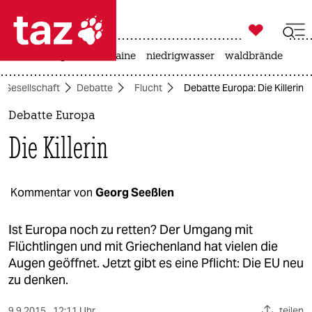

taz zahl ich
hitze
krieg in der ukraine
niedrigwasser
waldbrände

taz zahl ich
Gesellschaft
Debatte
Flucht
Debatte Europa: Die Killerin
taz zahl ich
Debatte Europa
themen
Die Killerin
politik
öko
Kommentar von
Georg Seeßlen
gesellschaft
Ist Europa noch zu retten? Der Umgang mit
Flüchtlingen und mit Griechenland hat vielen die
kultur
Augen geöffnet. Jetzt gibt es eine Pflicht: Die EU neu
zu denken.
sport
9.9.2015
12:11 Uhr
teilen