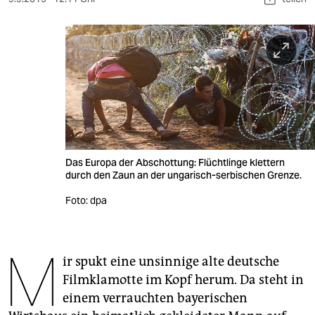
berlin
nord
wahrheit
verlag
verlag
veranstaltungen
Das Europa der Abschottung: Flüchtlinge klettern
durch den Zaun an der ungarisch-serbischen Grenze.
shop
Foto: dpa
fragen & hilfe
unterstützen
M
ir spukt eine unsinnige alte deutsche
abo
Filmklamotte im Kopf herum. Da steht in
genossenschaft
einem verrauchten bayerischen