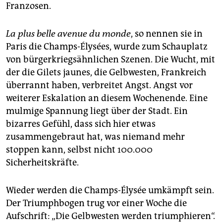
epaper login
Franzosen.
La plus belle avenue du monde
, so nennen sie in
Paris die Champs-Élysées, wurde zum Schauplatz
von bürgerkriegsähnlichen Szenen. Die Wucht, mit
der die Gilets jaunes, die Gelbwesten, Frankreich
überrannt haben, verbreitet Angst. Angst vor
weiterer Eskalation an diesem Wochenende. Eine
mulmige Spannung liegt über der Stadt. Ein
bizarres Gefühl, dass sich hier etwas
zusammengebraut hat, was niemand mehr
stoppen kann, selbst nicht 100.000
Sicherheitskräfte.
Wieder werden die Champs-Élysée umkämpft sein.
Der Triumphbogen trug vor einer Woche die
Aufschrift: „Die Gelbwesten werden triumphieren“.