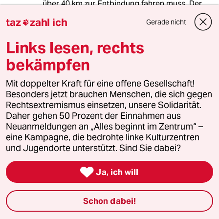
über 40 km zur Entbindung fahren muss. Der
Berufsstand mit der höchsten Selbstmordrate
taz
zahl ich
Gerade nicht

sind die Bauern. Ja das gesunde Landleben,
die ländliche Idylle existiert nur für die Bobos
Links lesen, rechts
aus dem 6. Arrondissement.
bekämpfen
Mit doppelter Kraft für eine offene Gesellschaft!
Reinhardt Gutsche
RG
Besonders jetzt brauchen Menschen, die sich gegen
07.12.2018
,
22:19 Uhr
Rechtsextremismus einsetzen, unsere Solidarität.
Die Gelbwesten - die Sansculotten von heute?
Daher gehen 50 Prozent der Einnahmen aus
Nach dem bemerkenswerten Interview mit
Neuanmeldungen an „Alles beginnt im Zentrum“ –
Annie Ernaux,der wohl bedeutendsten
eine Kampagne, die bedrohte linke Kulturzentren
zeitgenössischen francophonen
und Jugendorte unterstützt. Sind Sie dabei?
Schriftstellerinn, heute in der „Zeit“ nun auch in
der Taz eine Darstellung des Volksaufstandes

Ja, ich will
der Opfer des Liberalismus in Frankreich, die
nicht nur ohne die Schandvokabel
„Populismus“ auskommt, sondern sehr
Schon dabei!
plausibel die Tiefenstrukturen des Konflikts
aufzeigt und die eigene Sympathie der Autorin