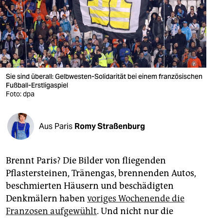
berlin
nord
wahrheit
verlag
Sie sind überall: Gelbwesten-Solidarität bei einem französischen
verlag
Fußball-Erstligaspiel
Foto: dpa
veranstaltungen
shop
Aus Paris
Romy Straßenburg
fragen & hilfe
Brennt Paris? Die Bilder von fliegenden
unterstützen
Pflastersteinen, Tränengas, brennenden Autos,
abo
beschmierten Häusern und beschädigten
Denkmälern haben
voriges Wochenende die
genossenschaft
Franzosen aufgewühlt
. Und nicht nur die