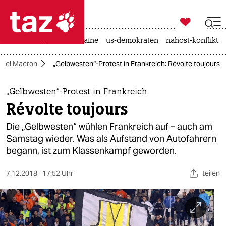

taz zahl ich
hitze
krieg in der ukraine
us-demokraten
nahost-konflikt

taz zahl ich
uel Macron
„Gelbwesten“-Protest in Frankreich: Révolte toujours
taz zahl ich
themen
„Gelbwesten“-Protest in Frankreich
Révolte toujours
politik
Die „Gelbwesten“ wühlen Frankreich auf – auch am
öko
Samstag wieder. Was als Aufstand von Autofahrern
begann, ist zum Klassenkampf geworden.
gesellschaft
7.12.2018
17:52 Uhr
teilen
kultur
sport