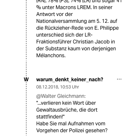
(RN), 78% (PS), 74% (LR) und sogar 41
% unter Macrons LREM. In seiner
Antwort vor der
Nationalversammlung am 5. 12. auf
die Rückzieher-Rede von E. Philippe
unterschied sich der LR-
Fraktionsführer Christian Jacob in
der Substanz kaum von derjenigen
Mélanchons.
warum_denkt_keiner_nach?
W
08.12.2018
,
10:53 Uhr
@Walter Gleichmann:
"...verlieren kein Wort über
Gewaltausbrüche, die dort
stattfinden!"
Habe Sie mal Aufnahmen vom
Vorgehen der Polizei gesehen?