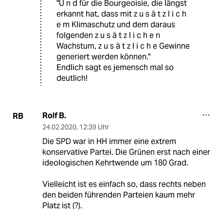
"U n d für die Bourgeoisie, die längst
erkannt hat, dass mit z u s ä t z l i c h
e m Klimaschutz und dem daraus
folgenden z u s ä t z l i c h e n
Wachstum, z u s ä t z l i c h e Gewinne
generiert werden können."
Endlich sagt es jemensch mal so
deutlich!
Rolf B.
RB
24.02.2020
,
12:39 Uhr
Die SPD war in HH immer eine extrem
konservative Partei. Die Grünen erst nach einer
ideologischen Kehrtwende um 180 Grad.
Vielleicht ist es einfach so, dass rechts neben
den beiden führenden Parteien kaum mehr
Platz ist (?).