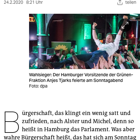
berlin
24.2.2020
8:21 Uhr
teilen
nord
wahrheit
verlag
verlag
veranstaltungen
Wahlsieger: Der Hamburger Vorsitzende der Grünen-
shop
Fraktion Anjes Tjarks feierte am Sonntagabend
Foto: dpa
fragen & hilfe
unterstützen
B
ürgerschaft, das klingt ein wenig satt und
abo
zufrieden, nach Alster und Michel, denn so
genossenschaft
heißt in Hamburg das Parlament. Was aber
wahre Bürgerschaft heißt, das hat sich am Sonntag