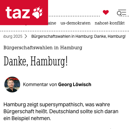

taz zahl ich
hitze
krieg in der ukraine
us-demokraten
nahost-konflikt

taz zahl ich
amburg 2025
Bürgerschaftswahlen in Hamburg: Danke, Hamburg!
taz zahl ich
Bürgerschaftswahlen in Hamburg
themen
Danke, Hamburg!
politik
öko
Kommentar von
Georg Löwisch
gesellschaft
kultur
Hamburg zeigt supersympathisch, was wahre
Bürgerschaft heißt. Deutschland sollte sich daran
sport
ein Beispiel nehmen.