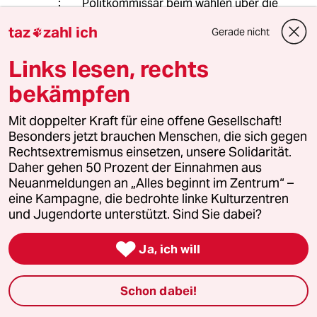
Politkommissar beim wählen über die
Schulter guckt? :D
taz
zahl ich
Gerade nicht

Links lesen, rechts
Weiße Blase
bekämpfen
24.02.2020
,
14:34 Uhr
@Kaboom:
Mit doppelter Kraft für eine offene Gesellschaft!
"...DAS wurde für die AfD-Wähler in
Besonders jetzt brauchen Menschen, die sich gegen
Hamburg (in hiesigen Kontext
Rechtsextremismus einsetzen, unsere Solidarität.
natürlich) bewiesen...."
Daher gehen 50 Prozent der Einnahmen aus
Wenn das ein Beweis sein soll (auch
Neuanmeldungen an „Alles beginnt im Zentrum“ –
im hiesigen Kontext), dann Gnade uns
eine Kampagne, die bedrohte linke Kulturzentren
Gott vor solchen Menschen wie
und Jugendorte unterstützt. Sind Sie dabei?
Ihnen.

Ja, ich will
Kaboom
Schon dabei!
24.02.2020
,
15:00 Uhr
@Weiße Blase: