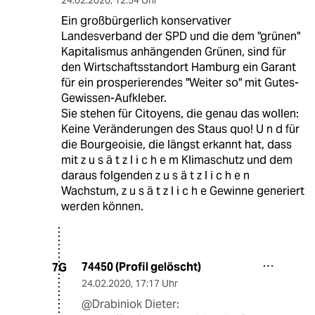
24.02.2020
,
12:54 Uhr
Ein großbürgerlich konservativer
Landesverband der SPD und die dem "grünen"
Kapitalismus anhängenden Grünen, sind für
den Wirtschaftsstandort Hamburg ein Garant
für ein prosperierendes "Weiter so" mit Gutes-
Gewissen-Aufkleber.
Sie stehen für Citoyens, die genau das wollen:
Keine Veränderungen des Staus quo! U n d für
die Bourgeoisie, die längst erkannt hat, dass
mit z u s ä t z l i c h e m Klimaschutz und dem
daraus folgenden z u s ä t z l i c h e n
Wachstum, z u s ä t z l i c h e Gewinne generiert
werden können.
74450 (Profil gelöscht)
7G
24.02.2020
,
17:17 Uhr
@Drabiniok Dieter: