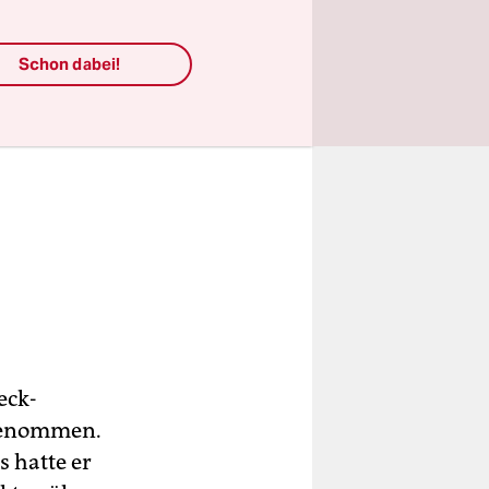
Schon dabei!
eck-
bgenommen.
s hatte er