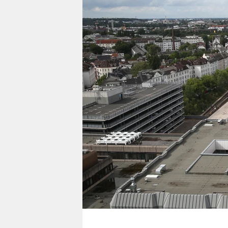
berlin
nord
wahrheit
verlag
verlag
veranstaltungen
shop
fragen & hilfe
unterstützen
abo
genossenschaft