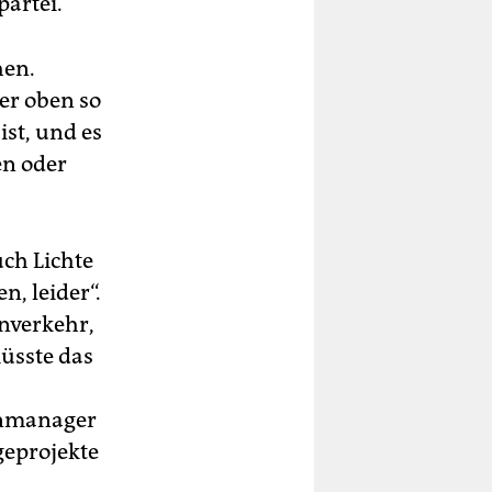
partei.
hen.
ier oben so
ist, und es
en oder
ch Lichte
n, leider“.
rnverkehr,
üsste das
hnmanager
igeprojekte