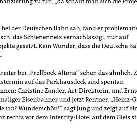
nanzierung zu tun, „da schaut man sich die Proj
 bei der Deutschen Bahn sah, fand er problemati
sch: das Schienennetz vernachlässigt, nur auf
ojekte gesetzt. Kein Wunder, dass die Deutsche Ba
t.
treiter bei „Prellbock Altona“ sehen das ähnlich.
tstermin auf das Parkhausdeck sind spontan
en: Christine Zander, Art-Direktorin, und Ern
emaliger Eisenbahner und jetzt Rentner. „Heinz-G
ie 110? Wunderschön!“, sagt Jung und zeigt auf ei
nz rechts vor dem Intercity-Hotel auf dem Gleis st