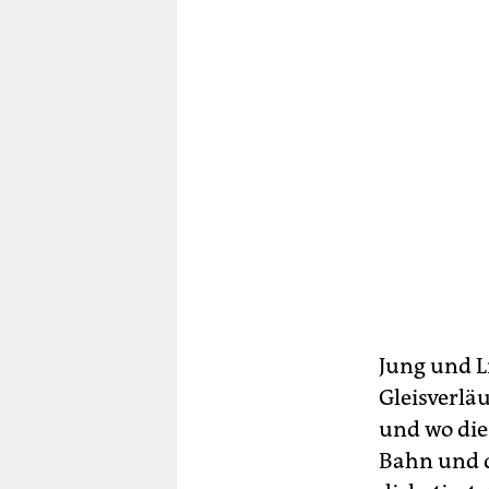
Jung und L
Gleisverlä
und wo di
Bahn und di