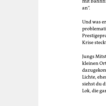
mit Bahnfi
an“.
Und was er
problemati
Prestigepr
Krise steck
Jungs Mits
kleinen Or
dazugekomm
Lichte, eh
siehst du d
Lok, die ga