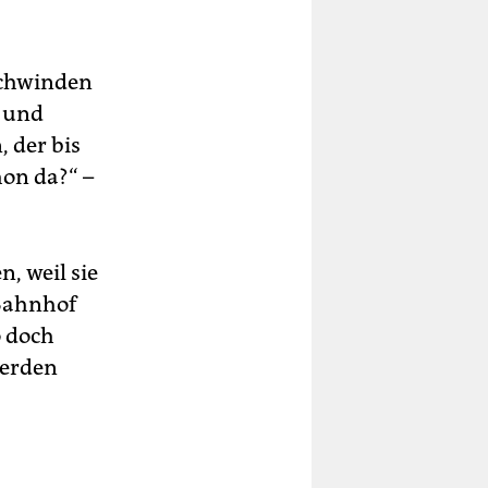
schwinden
n und
 der bis
hon da?“ –
, weil sie
 Bahnhof
o doch
werden