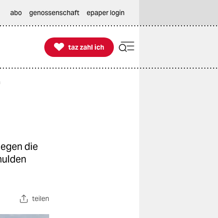
abo
genossenschaft
epaper login

taz zahl ich
taz zahl ich
n
gegen die
hulden
teilen