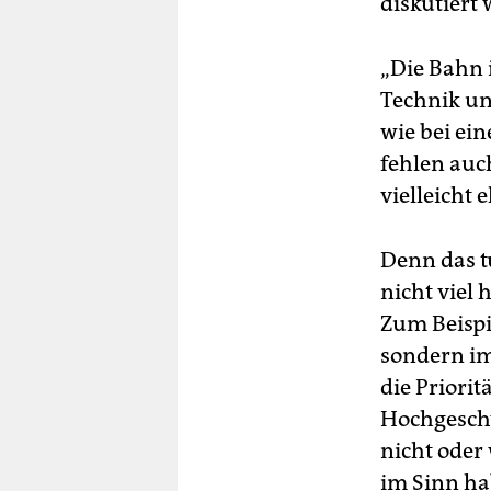
diskutiert
„Die Bahn 
Technik und
wie bei ein
fehlen auc
vielleicht
Denn das t
nicht viel 
Zum Beispi
sondern im
die Priorit
Hochgeschw
nicht oder 
im Sinn ha