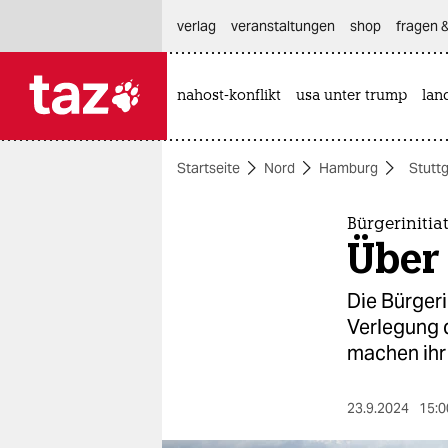
hautnavigation anspringen
hauptinhalt anspringen
footer anspringen
verlag
veranstaltungen
shop
fragen &
nahost-konflikt
usa unter trump
lan

taz zahl ich
taz zahl ich
Startseite
Nord
Hamburg
Stuttg
themen
politik
Bürgeriniti
Über
öko
Die Bürgeri
gesellschaft
Verlegung 
machen ihr
kultur
sport
23.9.2024
15:0