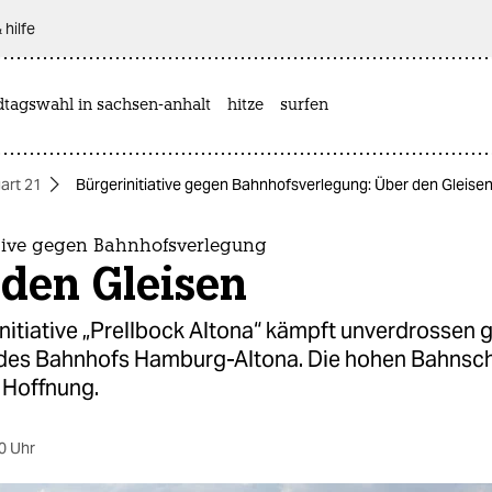
 hilfe
dtagswahl in sachsen-anhalt
hitze
surfen
art 21
Bürgerinitiative gegen Bahnhofsverlegung: Über den Gleise
ative gegen Bahnhofsverlegung
 den Gleisen
nitiative „Prellbock Altona“ kämpft unverdrossen 
des Bahnhofs Hamburg-Altona. Die hohen Bahnsc
 Hoffnung.
0 Uhr