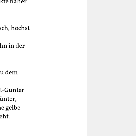
ekte näher
sch, höchst
hn in der
 Zu dem
st-Günter
ünter,
ne gelbe
eht.