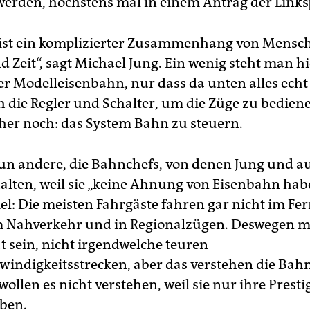
 werden, höchstens mal in einem Antrag der Links
ist ein komplizierter Zusammenhang von Mensc
 Zeit“, sagt Michael Jung. Ein wenig steht man h
er Modelleisenbahn, nur dass da unten alles echt 
h die Regler und Schalter, um die Züge zu bedien
 eher noch: das System Bahn zu steuern.
un andere, die Bahnchefs, von denen Jung und au
halten, weil sie „keine Ahnung von Eisenbahn habe
el: Die meisten Fahrgäste fahren gar nicht im Fe
 Nahverkehr und in Regionalzügen. Deswegen m
ät sein, nicht irgendwelche teuren
indigkeitsstrecken, aber das verstehen die Ba
wollen es nicht verstehen, weil sie nur ihre Prest
ben.