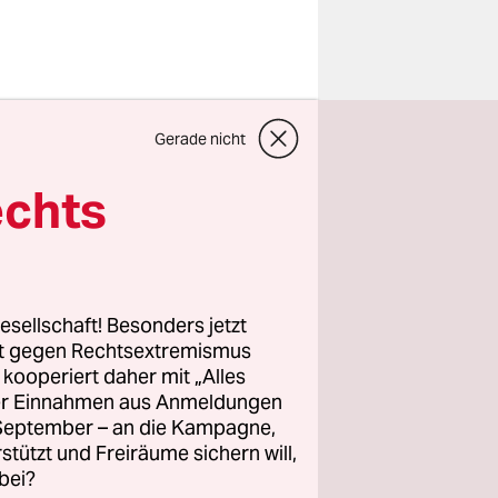
l Partys
Gerade nicht
eigen. Es
echts
“ vorbei,
esellschaft! Besonders jetzt
rt gegen Rechtsextremismus
z kooperiert daher mit „Alles
ller Einnahmen aus Anmeldungen
s Hochhaus
. September – an die Kampagne,
f hin.“
rstützt und Freiräume sichern will,
bei?