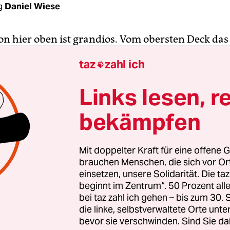
g
Daniel Wiese
von hier oben ist grandios. Vom obersten Deck das
rkhauses aus, wo, wie man hört, nachts auch ma
taz
zahl ich

rden, schaut man über die Zuggleise, die aus der
alle
hervorkommen und sich immer weiter verzw
Links lesen, r
r von Gleisen, die rechts und links um einen alten
bekämpfen
 herumlaufen, am Neubaustadtteil „Mitte Altona
 Ferne eine große Rechtskurve machen, Richtung
 Hauptbahnhof.
Mit doppelter Kraft für eine offene G
brauchen Menschen, die sich vor O
 sehen Sie?“, sagt Michael Jung, der Sprecher der
einsetzen, unsere Solidarität. Die ta
beginnt im Zentrum“. 50 Prozent a
ative „
Prellbock Altona
“, und zeigt auf ein gelbe
bei taz zahl ich gehen – bis zum 30
e. „Da ist der Diebsteich, da soll der neue Bahnho
die linke, selbstverwaltete Orte unte
bevor sie verschwinden. Sind Sie da