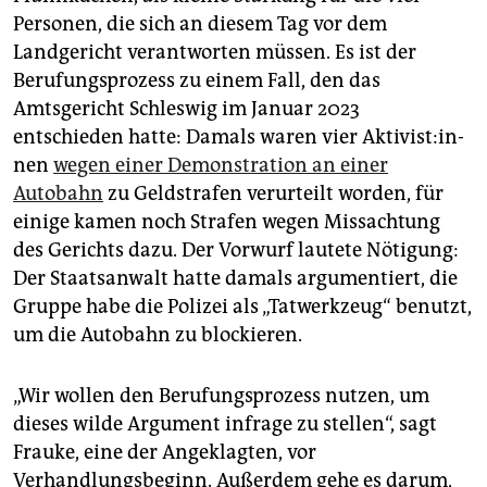
epaper login
Personen, die sich an diesem Tag vor dem
Landgericht verantworten müssen. Es ist der
Berufungsprozess zu einem Fall, den das
Amtsgericht Schleswig im Januar 2023
entschieden hatte: Damals waren vier Ak­ti­vis­t:in­
nen
wegen einer Demonstration an einer
Autobahn
zu Geldstrafen verurteilt worden, für
einige kamen noch Strafen wegen Missachtung
des Gerichts dazu. Der Vorwurf lautete Nötigung:
Der Staatsanwalt hatte damals argumentiert, die
Gruppe habe die Polizei als „Tatwerkzeug“ benutzt,
um die Autobahn zu blockieren.
„Wir wollen den Berufungsprozess nutzen, um
dieses wilde Argument infrage zu stellen“, sagt
Frauke, eine der Angeklagten, vor
Verhandlungsbeginn. Außerdem gehe es darum,