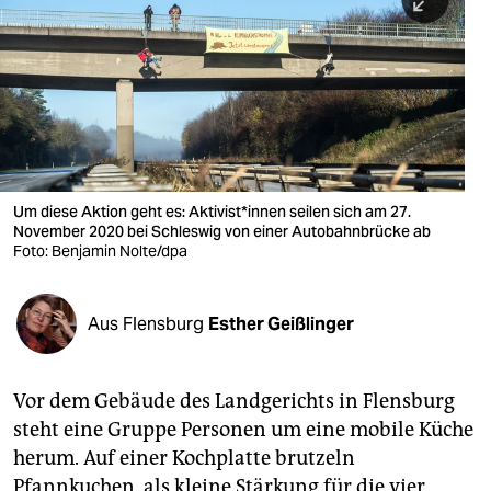
berlin
nord
wahrheit
verlag
verlag
Um diese Aktion geht es: Ak­ti­vis­t*in­nen seilen sich am 27.
November 2020 bei Schleswig von einer Autobahnbrücke ab
veranstaltungen
Foto: Benjamin Nolte/dpa
shop
fragen & hilfe
Aus Flensburg
Esther Geißlinger
unterstützen
Vor dem Gebäude des Landgerichts in Flensburg
abo
steht eine Gruppe Personen um eine mobile Küche
genossenschaft
herum. Auf einer Kochplatte brutzeln
Pfannkuchen, als kleine Stärkung für die vier