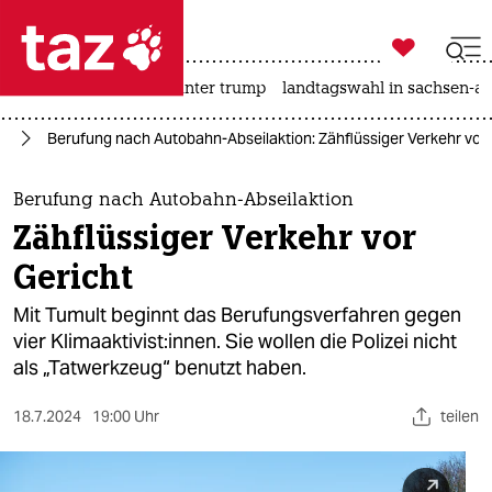

taz zahl ich
nahost-konflikt
usa unter trump
landtagswahl in sachsen-an

taz zahl ich
el
Berufung nach Autobahn-Abseilaktion: Zähflüssiger Verkehr vor 
taz zahl ich
themen
Berufung nach Autobahn-Abseilaktion
Zähflüssiger Verkehr vor
politik
Gericht
öko
Mit Tumult beginnt das Berufungsverfahren gegen
vier Kli­ma­ak­ti­vis­t:in­nen. Sie wollen die Polizei nicht
gesellschaft
als „Tatwerkzeug“ benutzt haben.
kultur
18.7.2024
19:00 Uhr
teilen
sport