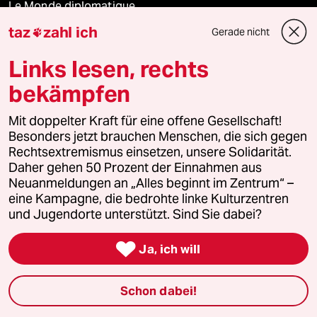
Le Monde diplomatique
taz
zahl ich
Gerade nicht

taz Archiv
Links lesen, rechts
bekämpfen
Mehr taz Angebote
Mit doppelter Kraft für eine offene Gesellschaft!
Besonders jetzt brauchen Menschen, die sich gegen
Reisen
Rechtsextremismus einsetzen, unsere Solidarität.
Daher gehen 50 Prozent der Einnahmen aus
Neuanmeldungen an „Alles beginnt im Zentrum“ –
Kantine
eine Kampagne, die bedrohte linke Kulturzentren
und Jugendorte unterstützt. Sind Sie dabei?
Shop

Ja, ich will
Anzeigen
Schon dabei!