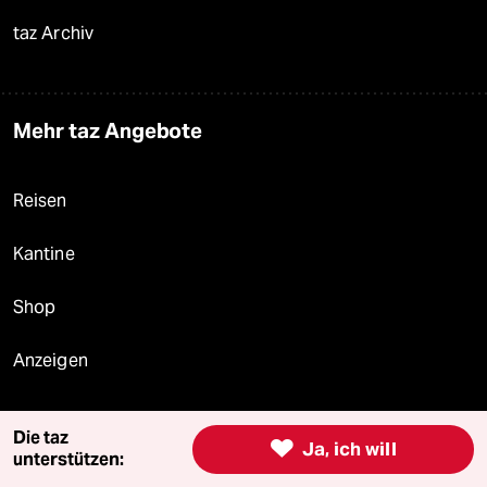
taz Archiv
Mehr taz Angebote
Reisen
Kantine
Shop
Anzeigen
Die taz

Ja, ich will
Fragen & Hilfe
unterstützen: