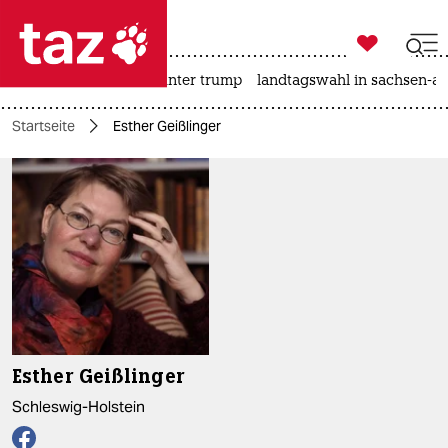

taz zahl ich
nahost-konflikt
usa unter trump
landtagswahl in sachsen-an

taz zahl ich
Startseite
Esther Geißlinger
taz zahl ich
themen
politik
öko
gesellschaft
kultur
Esther Geißlinger
sport
Schleswig-Holstein