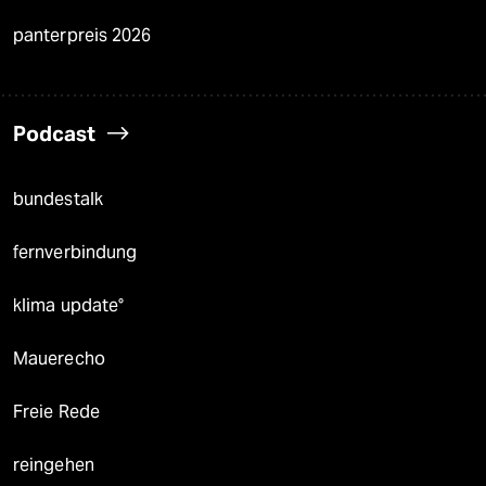
panterpreis 2026
Podcast
bundestalk
fernverbindung
klima update°
Mauerecho
Freie Rede
reingehen