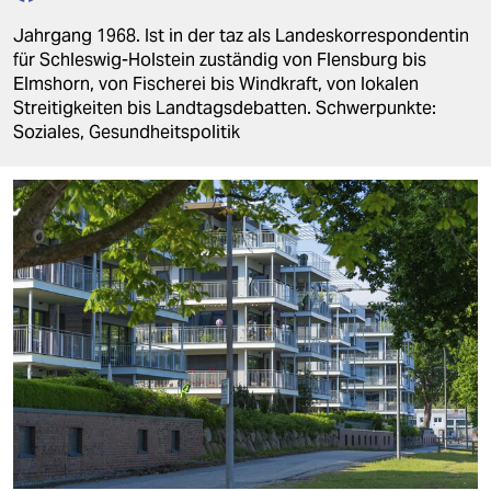
berlin
Jahrgang 1968. Ist in der taz als Landeskorrespondentin
nord
für Schleswig-Holstein zuständig von Flensburg bis
Elmshorn, von Fischerei bis Windkraft, von lokalen
wahrheit
Streitigkeiten bis Landtagsdebatten. Schwerpunkte:
Soziales, Gesundheitspolitik
verlag
verlag
veranstaltungen
shop
fragen & hilfe
unterstützen
abo
genossenschaft