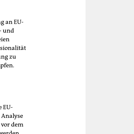
ng an EU-
- und
eien
sionalität
ung zu
mpfen.
e EU-
r Analyse
h vor dem
 werden