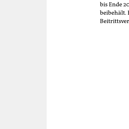
bis Ende 2
beibehält.
Beitrittsv