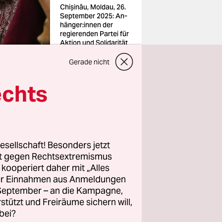
Chișinău, Moldau, 26.
September 2025: An­
hän­ge­r:in­nen der
regierenden Partei für
Aktion und Solidarität
(PAS)
Foto:
Gerade nicht
NurPhoto/imago
echts
 die
e
mt nach
die die EU-
esellschaft! Besonders jetzt
rt gegen Rechtsextremismus
in Marta
z kooperiert daher mit „Alles
ller Einnahmen aus Anmeldungen
. September – an die Kampagne,
trotz ihrer
rstützt und Freiräume sichern will,
bei?
egs
ein