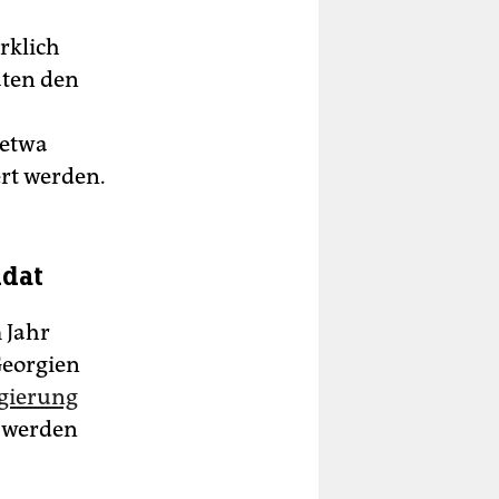
rklich
aten den
 etwa
ert werden.
idat
 Jahr
Georgien
egierung
e werden