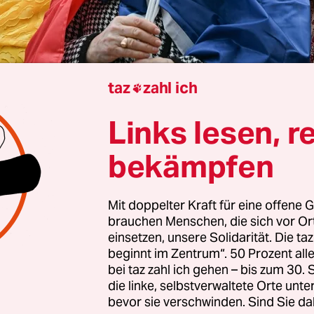
taz
zahl ich

Links lesen, r
Ukraine muss ihr Reformtempo erhöhen, wenn sie
bekämpfen
eckten Ziele auf dem Weg zu einer Aufnahme in di
e Union erreichen will. Zu diesem Ergebnis kom
nen der Deutschen Presse-Agentur eine Analyse, 
Mit doppelter Kraft für eine offene G
brauchen Menschen, die sich vor O
ftragte Kaja Kallas und Erweiterungskommissar
einsetzen, unsere Solidarität. Die ta
sem Dienstag in Brüssel vorstellen wollen.
beginnt im Zentrum“. 50 Prozent a
bei taz zahl ich gehen – bis zum 30
t heißt es, die Ukraine habe im vergangenen Jahr 
die linke, selbstverwaltete Orte unte
bevor sie verschwinden. Sind Sie da
hwierigen Lage
wegen des russischen Angriffskri