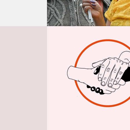
epaper login
dpa
| Die 
selbstgest
Europäisch
Informatio
Außenbeau
Kos an die
In dem Tex
äußerst sc