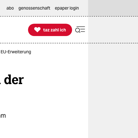
abo
genossenschaft
epaper login

taz zahl ich
taz zahl ich
er EU-Erweiterung
i der
 am