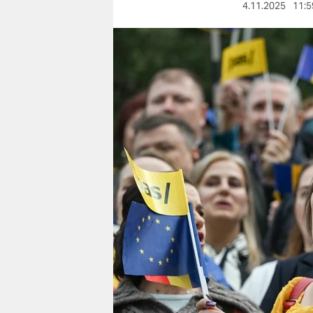
berlin
4.11.2025
11:5
nord
wahrheit
verlag
verlag
veranstaltungen
shop
fragen & hilfe
unterstützen
abo
genossenschaft