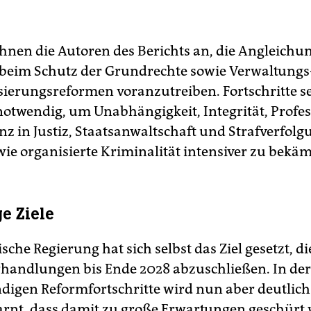
en die Autoren des Berichts an, die Angleichu
beim Schutz der Grundrechte sowie Verwaltungs
sierungsreformen voranzutreiben. Fortschritte s
notwendig, um Unabhängigkeit, Integrität, Profes
nz in Justiz, Staatsanwaltschaft und Strafverfolg
wie organisierte Kriminalität intensiver zu bekä
e Ziele
sche Regierung hat sich selbst das Ziel gesetzt, di
erhandlungen bis Ende 2028 abzuschließen. In de
digen Reformfortschritte wird nun aber deutlic
arnt, dass damit zu große Erwartungen geschürt