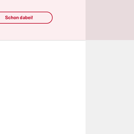
t. Jüngste
ckgängig
Schon dabei!