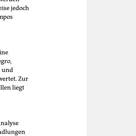
eise jedoch
empos
ine
gro,
n und
ertet. Zur
len liegt
Analyse
andlungen