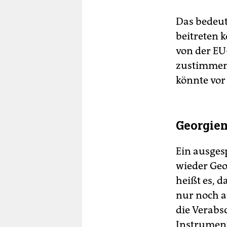
Das bedeut
beitreten 
von der EU
zustimmen 
könnte vor
Georgien
Ein ausges
wieder Geo
heißt es, d
nur noch a
die Verabsc
Instrument