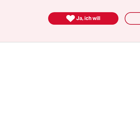
ertes Engagement im EU-Beitrittsprozess gezeig
ntwicklungen müssten allerdings entschieden rü

Ja, ich will
erden – so etwa der zunehmende Druck auf
ptionsbehörden
und die Zivilgesellschaft.