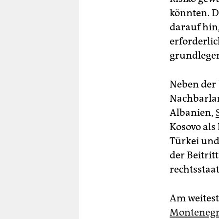
könnten. D
darauf hin
erforderlic
grundlegen
Neben der 
Nachbarla
Albanien,
Kosovo als
Türkei und 
der Beitri
rechtsstaat
Am weitest
Monteneg