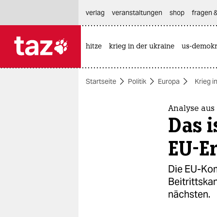
hautnavigation anspringen
hauptinhalt anspringen
footer anspringen
verlag
veranstaltungen
shop
fragen &
hitze
krieg in der ukraine
us-demokr

taz zahl ich
taz zahl ich
Startseite
Politik
Europa
Krieg i
themen
politik
Analyse aus 
Das i
öko
EU-E
gesellschaft
Die EU-Kom
kultur
Beitrittska
nächsten.
sport