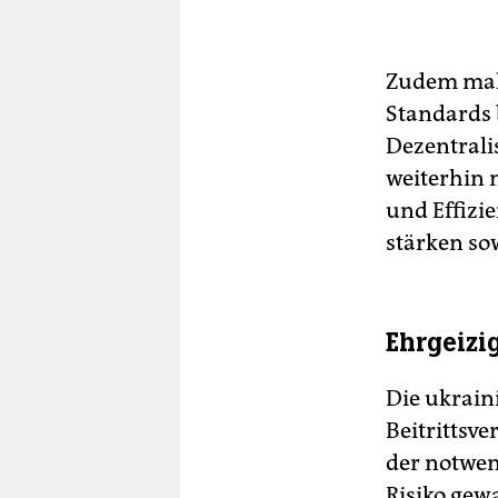
Zudem mahn
Standards 
Dezentrali
weiterhin 
und Effizie
stärken so
Ehrgeizig
Die ukraini
Beitrittsv
der notwen
Risiko gew