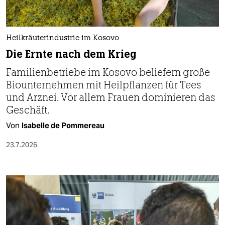
berlin
nord
Heilkräuterindustrie im Kosovo
wahrheit
Die Ernte nach dem Krieg
verlag
Familienbetriebe im Kosovo beliefern große
Biounternehmen mit Heilpflanzen für Tees
verlag
und Arznei. Vor allem Frauen dominieren das
veranstaltungen
Geschäft.
Von
Isabelle de Pommereau
shop
23.7.2026
fragen & hilfe
unterstützen
abo
genossenschaft