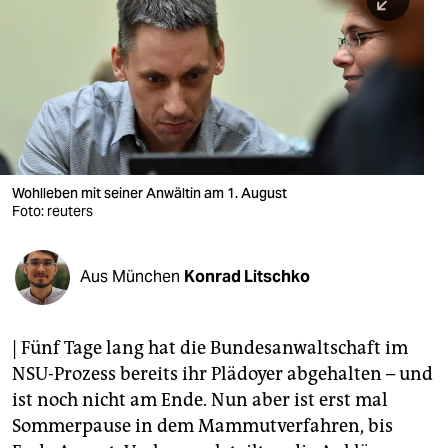
berlin
nord
wahrheit
verlag
verlag
Wohlleben mit seiner Anwältin am 1. August
Foto: reuters
veranstaltungen
shop
Aus München
Konrad Litschko
fragen & hilfe
unterstützen
| Fünf Tage lang hat die Bundesanwaltschaft im
NSU-Prozess bereits ihr Plädoyer abgehalten – und
abo
ist noch nicht am Ende. Nun aber ist erst mal
genossenschaft
Sommerpause in dem Mammutverfahren, bis