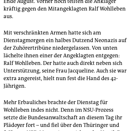
Ende August. Vorher noch teilten die Ankläger
epaper login
kräftig gegen den Mitangeklagten Ralf Wohlleben
aus.
Mit verschränkten Armen hatte sich am
Dienstagmorgen ein halbes Dutzend Neonazis auf
der Zuhörertribüne niedergelassen. Von unten
lächelte ihnen einer der Angeklagten entgegen:
Ralf Wohlleben. Der hatte auch direkt neben sich
Unterstützung, seine Frau Jacqueline. Auch sie war
extra angereist, hielt nun fest die Hand des 42-
Jährigen.
Mehr Erbauliches brachte der Dienstag für
Wohlleben indes nicht. Denn im NSU-Prozess
setzte die Bundesanwaltschaft an diesem Tag ihr
Plädoyer fort – und fiel über den Thüringer und