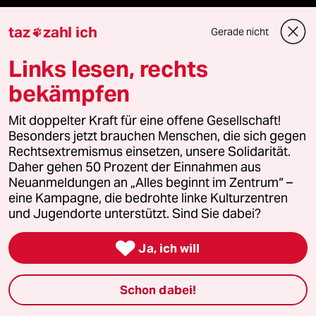
taz
zahl ich
Gerade nicht

Mehr taz Angebote
Links lesen, rechts
bekämpfen
Reisen
Mit doppelter Kraft für eine offene Gesellschaft!
Kantine
Besonders jetzt brauchen Menschen, die sich gegen
Rechtsextremismus einsetzen, unsere Solidarität.
Shop
Daher gehen 50 Prozent der Einnahmen aus
Neuanmeldungen an „Alles beginnt im Zentrum“ –
eine Kampagne, die bedrohte linke Kulturzentren
Anzeigen
und Jugendorte unterstützt. Sind Sie dabei?

Ja, ich will
Fragen & Hilfe
Schon dabei!
Feedback