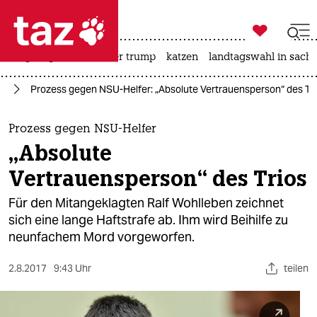

taz zahl ich
bergsteigen
usa unter trump
katzen
landtagswahl in sachs

taz zahl ich
or
Prozess gegen NSU-Helfer: „Absolute Vertrauensperson“ des Tri
taz zahl ich
themen
Prozess gegen NSU-Helfer
„Absolute
politik
Vertrauensperson“ des Trios
öko
Für den Mitangeklagten Ralf Wohlleben zeichnet
sich eine lange Haftstrafe ab. Ihm wird Beihilfe zu
gesellschaft
neunfachem Mord vorgeworfen.
kultur
2.8.2017
9:43 Uhr
teilen
sport