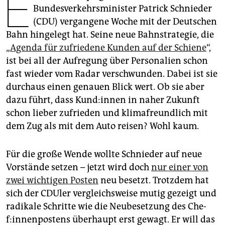
E
epaper login
Bundesverkehrsminister Patrick Schnieder
(CDU) vergangene Woche mit der Deutschen
Bahn hingelegt hat. Seine neue Bahnstrategie, die
„
Agenda für zufriedene Kunden auf der Schiene
“,
ist bei all der Aufregung über Personalien schon
fast wieder vom Radar verschwunden. Dabei ist sie
durchaus einen genauen Blick wert. Ob sie aber
dazu führt, dass Kun­d:in­nen in naher Zukunft
schon lieber zufrieden und klimafreundlich mit
dem Zug als mit dem Auto reisen? Wohl kaum.
Für die große Wende wollte Schnieder auf neue
Vorstände setzen – jetzt wird doch
nur einer von
zwei wichtigen Posten
neu besetzt. Trotzdem hat
sich der CDUler vergleichsweise mutig gezeigt und
radikale Schritte wie die Neubesetzung des Che­
f:in­nen­pos­tens überhaupt erst gewagt. Er will das