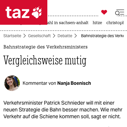

taz zahl ich
iran-krieg
landtagswahl in sachsen-anhalt
hitze
christophe

taz zahl ich
Startseite
Gesellschaft
Debatte
Bahnstrategie des Verkeh
taz zahl ich
Bahnstrategie des Verkehrsministers
themen
Vergleichsweise mutig
politik
öko
Kommentar von
Nanja Boenisch
gesellschaft
kultur
Verkehrsminister Patrick Schnieder will mit einer
neuen Strategie die Bahn besser machen. Wie mehr
sport
Verkehr auf die Schiene kommen soll, sagt er nicht.