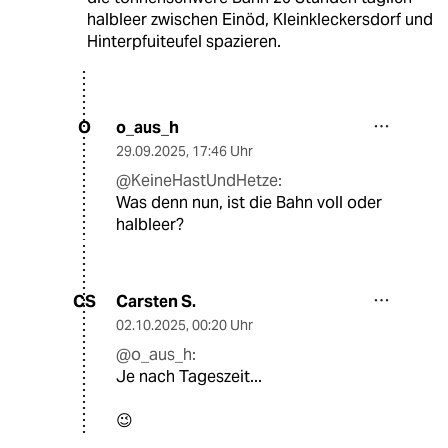
halbleer zwischen Einöd, Kleinkleckersdorf und
Hinterpfuiteufel spazieren.
o_aus_h
O
29.09.2025
,
17:46 Uhr
@KeineHastUndHetze:
Was denn nun, ist die Bahn voll oder
halbleer?
Carsten S.
CS
02.10.2025
,
00:20 Uhr
@o_aus_h:
Je nach Tageszeit...
😉