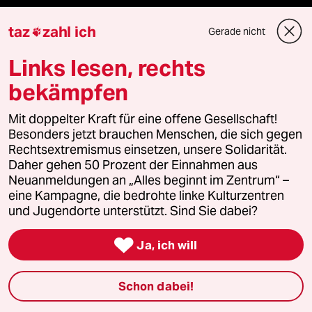
Hitze
taz
zahl ich
Gerade nicht

Christopher Street Day
Links lesen, rechts
bekämpfen
Ceuta
Mit doppelter Kraft für eine offene Gesellschaft!
Besonders jetzt brauchen Menschen, die sich gegen
Rechtsextremismus einsetzen, unsere Solidarität.
Verlag
Daher gehen 50 Prozent der Einnahmen aus
Neuanmeldungen an „Alles beginnt im Zentrum“ –
eine Kampagne, die bedrohte linke Kulturzentren
Aktuelles
und Jugendorte unterstützt. Sind Sie dabei?
Hausblog

Ja, ich will
Die Seitenwende
Schon dabei!
Stellen