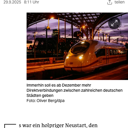
berlin
29.9.2025
8:11 Uhr
teilen
nord
wahrheit
verlag
verlag
veranstaltungen
shop
fragen & hilfe
Immerhin soll es ab Dezember mehr
Direktverbindungen zwischen zahlreichen deutschen
unterstützen
Städten geben
Foto: Oliver Berg/dpa
abo
genossenschaft
s war ein holpriger Neustart, den