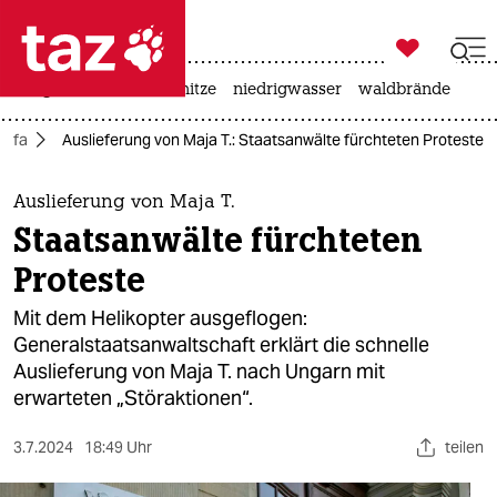

taz zahl ich
krieg in der ukraine
hitze
niedrigwasser
waldbrände

taz zahl ich
tifa
Auslieferung von Maja T.: Staatsanwälte fürchteten Proteste
taz zahl ich
themen
Auslieferung von Maja T.
Staatsanwälte fürchteten
politik
Proteste
öko
Mit dem Helikopter ausgeflogen:
Generalstaatsanwaltschaft erklärt die schnelle
gesellschaft
Auslieferung von Maja T. nach Ungarn mit
erwarteten „Störaktionen“.
kultur
sport
3.7.2024
18:49 Uhr
teilen