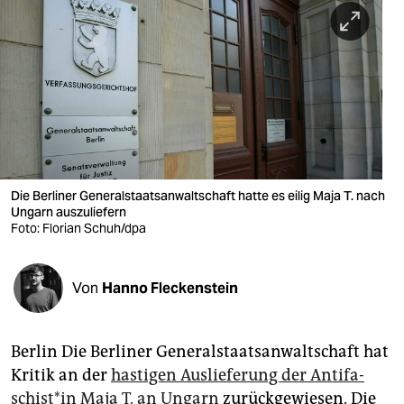
berlin
nord
wahrheit
verlag
verlag
veranstaltungen
Die Berliner Generalstaatsanwaltschaft hatte es eilig Maja T. nach
Ungarn auszuliefern
shop
Foto: Florian Schuh/dpa
fragen & hilfe
Von
Hanno Fleckenstein
unterstützen
abo
Berlin Die Berliner Generalstaatsanwaltschaft hat
genossenschaft
Kritik an der
hastigen Auslieferung der An­ti­fa­
schis­t*in Maja T. an Ungarn
zurückgewiesen. Die