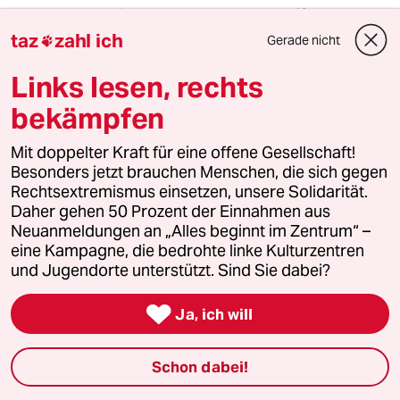
Ja, es ist bekannt, dass das BVerfG schnell
entscheidet, daher hätte der Anwalt auch viel
taz
zahl ich
Gerade nicht

früher einen entsprechenden Antrag stellen
sollen. Am Vorabend hatte er mit der Presse
Links lesen, rechts
gesprochen anstatt erst mal das Fax
bekämpfen
rauszuschicken. Die Vollziehbarkeit ab
Zustellung des Urteils des Kammergerichts
Mit doppelter Kraft für eine offene Gesellschaft!
sollte ihm bekannt sein.
Besonders jetzt brauchen Menschen, die sich gegen
Rechtsextremismus einsetzen, unsere Solidarität.
Daher gehen 50 Prozent der Einnahmen aus
608196 (Profil gelöscht)
6G
Neuanmeldungen an „Alles beginnt im Zentrum“ –
eine Kampagne, die bedrohte linke Kulturzentren
04.07.2024
,
19:02 Uhr
und Jugendorte unterstützt. Sind Sie dabei?
@DiMa:
Am Vorabend war das Fax nicht

Ja, ich will
besetzt und ein bestätigter(!) Eingang
desselben ergo nicht gewährleistet.
Schon dabei!