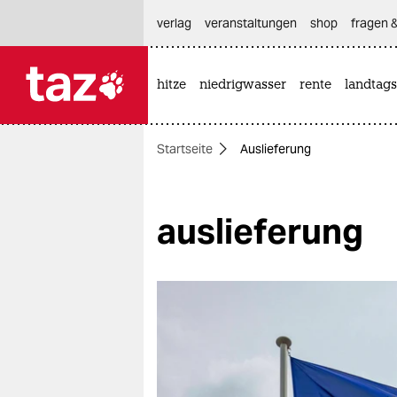
hautnavigation anspringen
hauptinhalt anspringen
footer anspringen
verlag
veranstaltungen
shop
fragen &
hitze
niedrigwasser
rente
landtags

taz zahl ich
taz zahl ich
Startseite
Auslieferung
themen
politik
auslieferung
öko
gesellschaft
kultur
sport