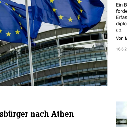
Ein 
forde
Erfa
dipl
ab.
Von
M
16.6.
tsbürger nach Athen