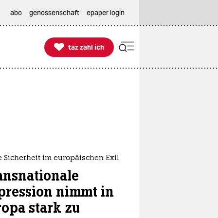
abo
genossenschaft
epaper login

taz zahl ich
taz zahl ich
 Sicherheit im europäischen Exil
ansnationale
pression nimmt in
ropa stark zu