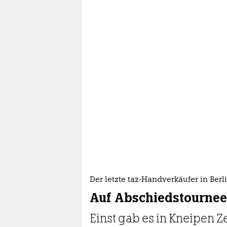
Der letzte taz-Handverkäufer in Berl
Auf Abschiedstournee
Einst gab es in Kneipen Z