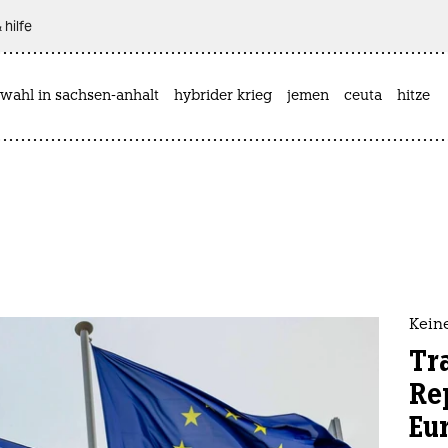
 hilfe
wahl in sachsen-anhalt
hybrider krieg
jemen
ceuta
hitze
Keine
Tr
Re
Eu