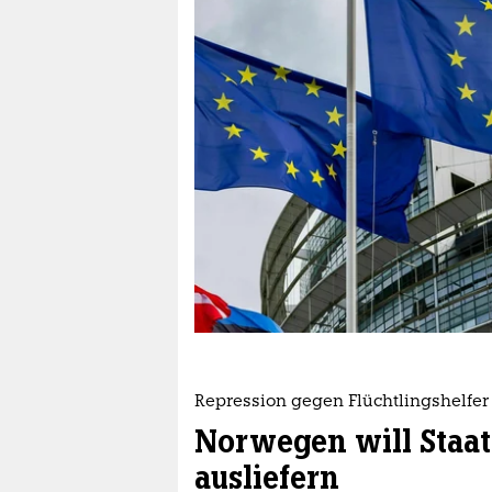
berlin
nord
wahrheit
verlag
verlag
veranstaltungen
shop
fragen & hilfe
unterstützen
Repression gegen Flüchtlingshelfer
abo
Norwegen will Staa
genossenschaft
ausliefern