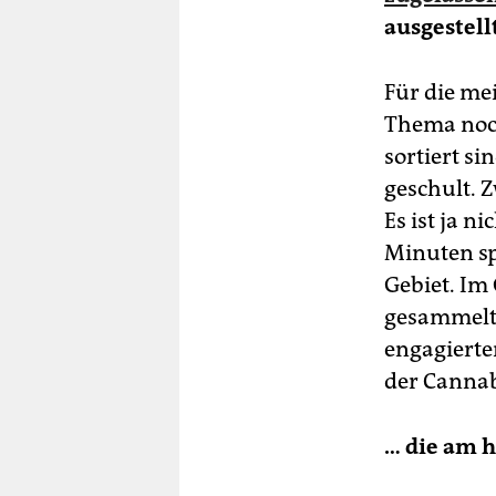
ausgestell
Für die me
Thema noch 
sortiert si
geschult. 
Es ist ja n
Minuten spä
Gebiet. Im
gesammelt 
engagierten
der Cannab
… die am h