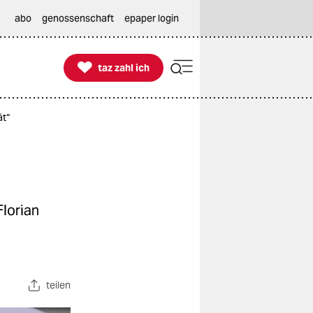
abo
genossenschaft
epaper login

taz zahl ich
taz zahl ich
ät“
lorian
teilen