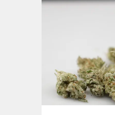
berlin
nord
wahrheit
verlag
verlag
veranstaltungen
shop
fragen & hilfe
unterstützen
abo
genossenschaft