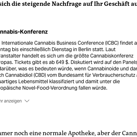
sich die steigende Nachfrage auf Ihr Geschäft a
nnabis-Konferenz
 Internationale Cannabis Business Conference (ICBC) findet 
tag bis einschließlich Dienstag in Berlin statt. Laut
anstalter handelt es sich um die größte Cannabiskonferenz
opas. Tickets gibt es ab 649 $. Diskutiert wird auf den Panels
darüber, was es bedeuten würde, wenn Can­nabinoide und da
ch Cannabidiol (CBD) vom Bundesamt für Verbraucherschutz 
artiges Lebensmittel klassifiziert und damit unter die
ropäische Novel-Food-Verordnung fallen würde.
r anzeigen
tschland ist das wichtigste Land für die ICBC in Europa
.
Seit
7 kann hier medizinisches Cannabis verschrieben werden. 7
men haben sich bei der Cannabisagentur des Bundesinstitut
 Arzneimittel und Medizinprodukte um eine Lizenz zum Anbau
mmer noch eine normale Apotheke, aber der Cann
orben. Wann die Entscheidung fällt, ist ungewiss.