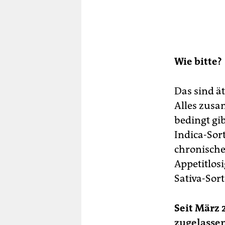
Wie bitte?
Das sind ä
Alles zusa
bedingt gib
Indica-Sor
chronische
Appetitlos
Sativa-Sor
Seit März 
zugelasse