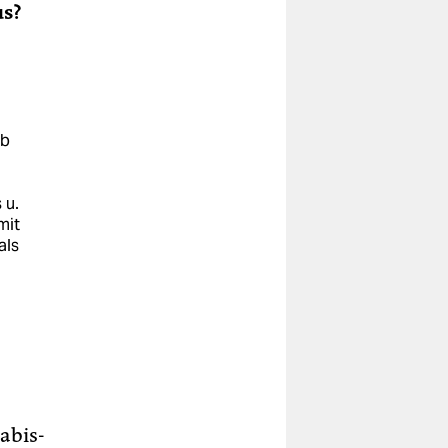
us?
ab
 u.
mit
als
9
s
abis-