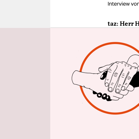
epaper login
Interview vo
taz: Herr 
viele Cann
Florian H
Deutschlan
zurzeit au
Sorten, di
Wesentlich
Cannabisex
Wie unters
Der Wirkst