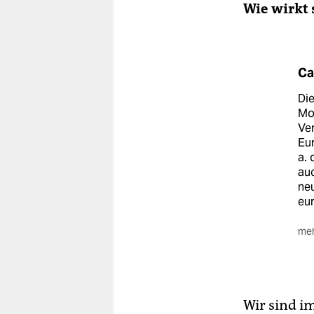
Wie wirkt 
Ca
Die
Mon
Ver
Eur
a. 
au
neu
eu
meh
Deu
201
Fir
für
Wir sind i
bew