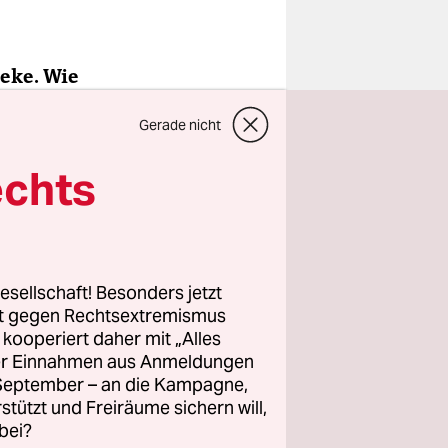
heke. Wie
Gerade nicht
as in
echts
rden
t es fünf
n. Im
esellschaft! Besonders jetzt
rt gegen Rechtsextremismus
z kooperiert daher mit „Alles
ller Einnahmen aus Anmeldungen
. September – an die Kampagne,
rstützt und Freiräume sichern will,
pflanze hat
bei?