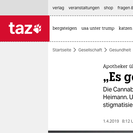
hautnavigation anspringen
hauptinhalt anspringen
footer anspringen
verlag
veranstaltungen
shop
fragen &
bergsteigen
usa unter trump
katzen

taz zahl ich
taz zahl ich
Startseite
Gesellschaft
Gesundheit
themen
politik
Apotheker ü
„Es g
öko
Die Cannab
gesellschaft
Heimann. U
stigmatisie
kultur
sport
1.4.2019
8:12 