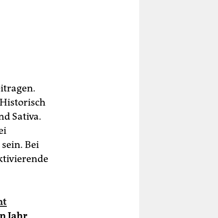
itragen.
 Historisch
nd Sativa.
ei
sein. Bei
ktivierende
nt
n Jahr