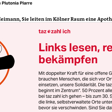
n
Plutonia Plarre
Heimann, Sie leiten im Kölner Raum eine ­Apot
abissorten haben Sie im Sortiment?
taz
zahl ich

eimann:
Wir versuchen immer alles dazuhaben, w
Links lesen, r
d lieferbar ist. Medizinische Cannabissorten we
bekämpfen
s Holland und Kanada importiert. Aus Holland gib
e Kanadier beliefern Deutschland mit 20, 25 Sorte
en handelt es sich dabei um ­Cannabisblüten und
Mit doppelter Kraft für eine offene G
trakte.
brauchen Menschen, die sich vor O
einsetzen, unsere Solidarität. Die ta
beginnt im Zentrum“. 50 Prozent a
cheiden sich die Sorten?
bei taz zahl ich gehen – bis zum 30
die linke, selbstverwaltete Orte unte
offgehalt ist sehr unterschiedlich. Eine Cannabis
bevor sie verschwinden. Sind Sie da