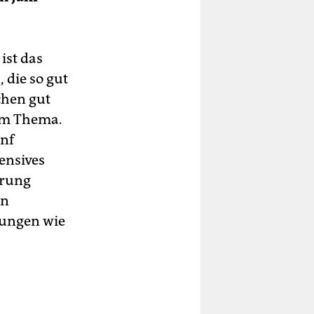
ist das
 die so gut
chen gut
dem Thema.
ünf
ensives
hrung
en
ltungen wie