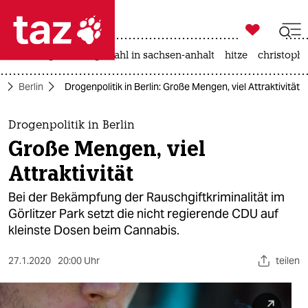

taz zahl ich
iran-krieg
landtagswahl in sachsen-anhalt
hitze
christophe

taz zahl ich
e
Berlin
Drogenpolitik in Berlin: Große Mengen, viel Attraktivität
taz zahl ich
themen
Drogenpolitik in Berlin
Große Mengen, viel
politik
Attraktivität
öko
Bei der Bekämpfung der Rauschgiftkriminalität im
Görlitzer Park setzt die nicht regierende CDU auf
gesellschaft
kleinste Dosen beim Cannabis.
kultur
27.1.2020
20:00 Uhr
teilen
sport