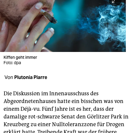
berlin
nord
wahrheit
verlag
verlag
Kiffen geht immer
Foto: dpa
veranstaltungen
shop
Von
Plutonia Plarre
fragen & hilfe
Die Diskussion im Innenausschuss des
unterstützen
Abgeordnetenhauses hatte ein bisschen was von
einem Déjà-vu. Fünf Jahre ist es her, dass der
abo
damalige rot-schwarze Senat den Görlitzer Park in
genossenschaft
Kreuzberg zu einer Nulltoleranzzone für Drogen
erklärt hatte. Treibende Kraft war der frühere