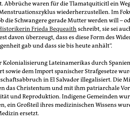
. Abbrüche waren für die Tlamatquiticitl ein Weg
enstruationszyklus wiederherzustellen. Im Fok
 ob die Schwangere gerade Mutter werden will – o
Historikerin Frieda Bequeaith
schreibt, sie sei auc
fest davon überzeugt, dass es diese Form des Wide
genheit gab und dass sie bis heute anhält“.
er Kolonialisierung Lateinamerikas durch Spanien
t sowie dem Import spanischer Strafgesetze wur
chaftsabbruch in El Salvador illegalisiert. Die M
en das Christentum und mit ihm patriarchale Vo
ität und Reproduktion. Indigene Gemeinden wu
n, ein Großteil ihres medizinischen Wissens wu
edizin ersetzt.