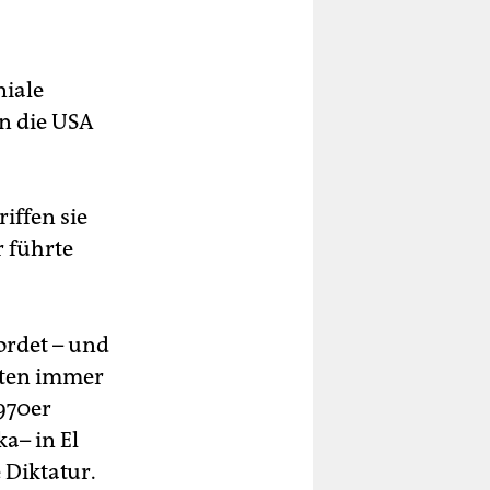
niale
en die USA
iffen sie
r führte
rdet – und
kten immer
970er
a– in El
 Diktatur.