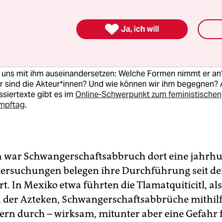
nderausgabe zum 8. März 2023 – Anti-Antifeminism

Ja, ich will
um beschäftigen wir uns in einem Dossier mit Antifeminism
on in vielen Liedern wird besungen: „Know your enemy“. Oft 
ifeminismus subtil. Wie wir ihn entlarven können, wird klar, 
 uns mit ihm auseinandersetzen: Welche Formen nimmt er an
 sind die Akteur*innen? Und wie können wir ihm begegnen? 
siertexte gibt es im
Online-Schwerpunkt zum feministischen
mpftag
.
h war Schwangerschaftsabbruch dort eine jahrhu
tersuchungen belegen ihre Durchführung seit de
. In Mexiko etwa führten die Tla­mat­quiti­citl, als
 der Azteken, Schwangerschaftsabbrüche mit­hilf
ern durch – wirksam, mitunter aber eine Gefahr f