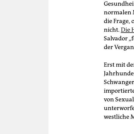
Gesundheit
normalen M
die Frage,
nicht.
Die 
Salvador „
der Vergan
Erst mit d
Jahrhunder
Schwangers
importiert
von Sexual
unterworfe
westliche M