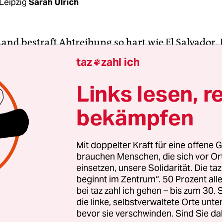
Leipzig
Sarah Ulrich
and bestraft Abtreibung so hart wie El Salvador.
rikanische Land ist eine von weltweit sieben Nati
taz
zahl ich

ausnahmslos illegal sind.
Bis zu 30 Jahre Gefängn
e eine Schwangerschaft beenden – egal ob freiwill
Links lesen, r
 Fehlgeburt
. Sie werden oft für Mord oder Totsch
bekämpfen
 und sitzen ihre Haftstrafen unter häufig unmens
en ab.
Mit doppelter Kraft für eine offene G
brauchen Menschen, die sich vor O
setz hat seine Wurzeln nicht in El Salvador. Viel
einsetzen, unsere Solidarität. Die ta
l dafür, wie stark
die Kolonialisierung und die da
beginnt im Zentrum“. 50 Prozent a
nde Christianisierung
reproduktive Rechte und
bei taz zahl ich gehen – bis zum 30
er in Lateinamerika verändert haben.
die linke, selbstverwaltete Orte unte
bevor sie verschwinden. Sind Sie da