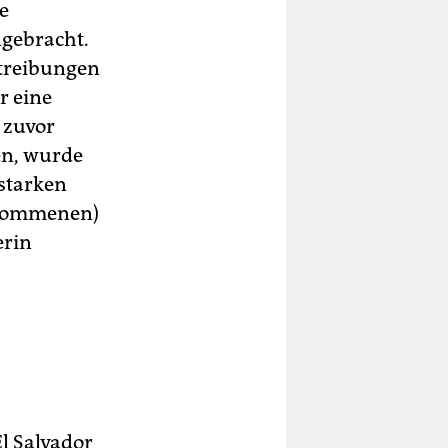
e
ngebracht.
btreibungen
r eine
 zuvor
en, wurde
 starken
gekommenen)
erin
l Salvador