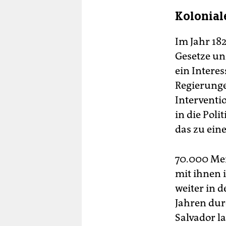
Kolonial
Im Jahr 18
Gesetze un
ein Intere
Regierunge
Interventi
in die Poli
das zu ein
70.000 Me
mit ihnen 
weiter in 
Jahren dur
Salvador l