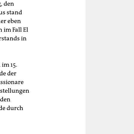
, den
us stand
der eben
h im Fall El
rstands in
 im 15.
de der
issionare
rstellungen
rden
rde durch