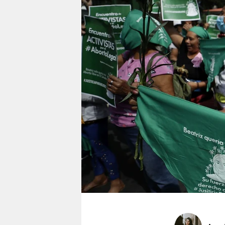
berlin
nord
wahrheit
verlag
verlag
veranstaltungen
shop
fragen & hilfe
unterstützen
abo
genossenschaft