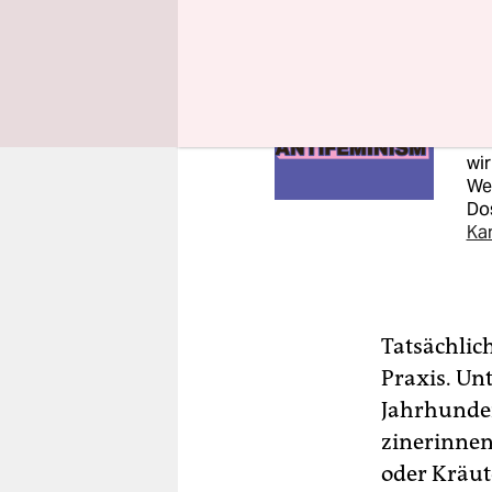
So
War
Sch
Ant
wir
Wer
Dos
Ka
Tatsächlic
Praxis. Un
Jahrhundert
zinerinnen
oder Kräut