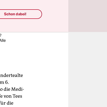
us
Schon dabei!
us?
ist
wenn
?
Alle
ndertealte
m 6.
o die Me­di­
e von Tees
ür die