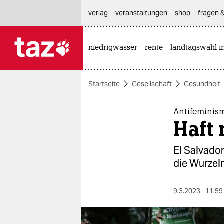
hautnavigation anspringen
hauptinhalt anspringen
footer anspringen
verlag
veranstaltungen
shop
fragen &
niedrigwasser
rente
landtagswahl i

taz zahl ich
taz zahl ich
Startseite
Gesellschaft
Gesundheit
themen
politik
Antifeminism
Haft 
öko
El Salvador
gesellschaft
die Wurzeln
kultur
9.3.2023
11:59
sport