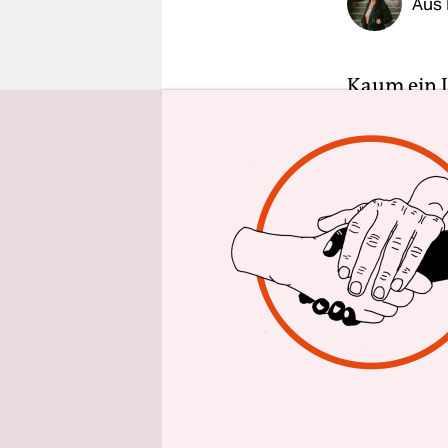
Aus 
epaper login
Kaum ein L
zentralame
denen sie 
Frauen, di
durch eine
verurteilt
Bedingung
Doch das Ge
ein Beispie
einhergehe
Frauenbild