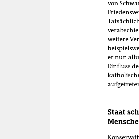
von Schwan
Friedensve
Tatsächlic
verabschied
weitere Ve
beispielsw
er nun all
Einfluss d
katholisch
aufgetrete
Staat sc
Mensche
Konservati