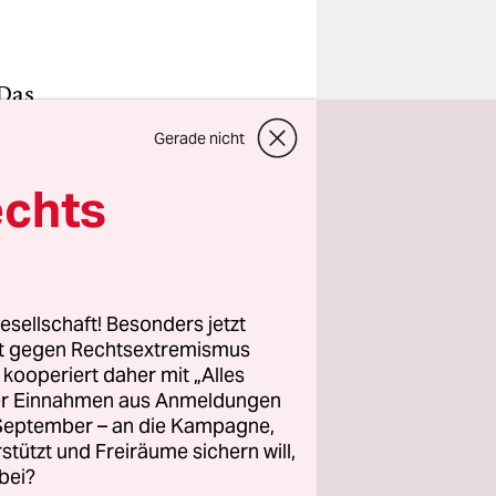
 Das
onen, in
Gerade nicht
is drohen
ig oder
echts
lag
chlichen
esellschaft! Besonders jetzt
rt gegen Rechtsextremismus
mehr ist es
z kooperiert daher mit „Alles
mit
ller Einnahmen aus Anmeldungen
. September – an die Kampagne,
rstützt und Freiräume sichern will,
bei?