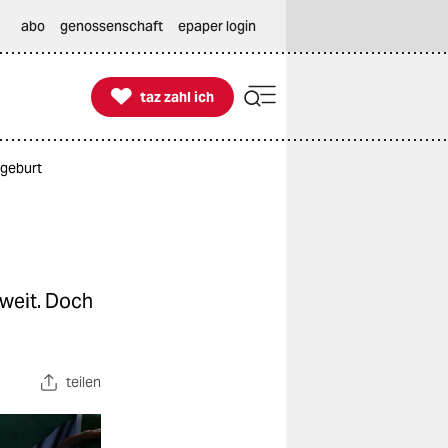
abo
genossenschaft
epaper login

taz zahl ich
taz zahl ich
lgeburt
tweit. Doch
teilen