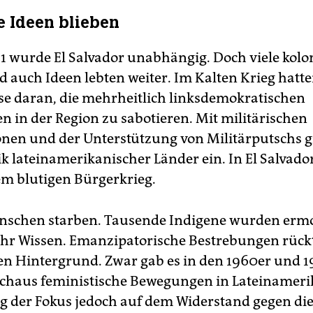
e Ideen blieben
21 wurde El Salvador unabhängig. Doch viele kolo
d auch Ideen lebten weiter. Im Kalten Krieg hatt
sse daran, die mehrheitlich linksdemokratischen
n in der Region zu sabotieren. Mit militärischen
onen und der Unterstützung von Militärputschs gr
tik lateinamerikanischer Länder ein. In El Salvado
em blutigen Bürgerkrieg.
nschen starben. Tausende Indigene wurden ermo
ihr Wissen. Emanzipatorische Bestrebungen rüc
den Hintergrund. Zwar gab es in den 1960er und 1
chaus feministische Bewegungen in Lateinamerik
ag der Fokus jedoch auf dem Widerstand gegen die