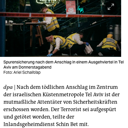
berlin
nord
wahrheit
verlag
verlag
veranstaltungen
Spurensicherung nach dem Anschlag in einem Ausgehviertel in Tel
Aviv am Donnerstagabend
shop
Foto: Ariel Schalit/ap
fragen & hilfe
dpa
| Nach dem tödlichen Anschlag im Zentrum
der israelischen Küstenmetropole Tel Aviv ist der
unterstützen
mutmaßliche Attentäter von Sicherheitskräften
abo
erschossen worden. Der Terrorist sei aufgespürt
und getötet worden, teilte der
genossenschaft
Inlandsgeheimdienst Schin Bet mit.