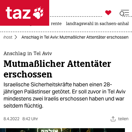

taz zahl ich
hitze
niedrigwasser
rente
landtagswahl in sachsen-anhalt

taz zahl ich
Nahost
Anschlag in Tel Aviv: Mutmaßlicher Attentäter erschossen
taz zahl ich
themen
Anschlag in Tel Aviv
Mutmaßlicher Attentäter
politik
erschossen
öko
Israelische Sicherheitskräfte haben einen 28-
jährigen Palästinser getötet. Er soll zuvor in Tel Aviv
gesellschaft
mindestens zwei Iraelis erschossen haben und war
seitdem flüchtig.
kultur
sport
8.4.2022
8:42 Uhr
teilen