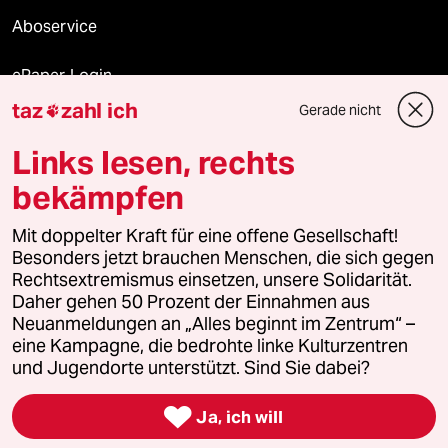
Aboservice
ePaper Login
taz
zahl ich
Gerade nicht

Downloads für Abonnierende
Links lesen, rechts
bekämpfen
© 2026 taz Verlags und Vertriebs GmbH
Mit doppelter Kraft für eine offene Gesellschaft!
Alle Rechte vorbehalten. Bei rechtlichen Fragen oder für Genehmigungen
wenden Sie sich bitte an
lizenzen@taz.de
Besonders jetzt brauchen Menschen, die sich gegen
Rechtsextremismus einsetzen, unsere Solidarität.
Daher gehen 50 Prozent der Einnahmen aus
Feedback
Redaktionsstatut
Kommune-Richtlinien
KI-
Neuanmeldungen an „Alles beginnt im Zentrum“ –
eine Kampagne, die bedrohte linke Kulturzentren
Leitlinie
Informant
Datenschutz
Impressum
AGB
und Jugendorte unterstützt. Sind Sie dabei?
Seitenwende
Einwilligungen widerrufen (Ads)

Ja, ich will