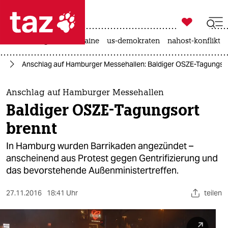

taz zahl ich
hitze
krieg in der ukraine
us-demokraten
nahost-konflikt

taz zahl ich
rg
Anschlag auf Hamburger Messehallen: Baldiger OSZE-Tagungsor
taz zahl ich
themen
Anschlag auf Hamburger Messehallen
Baldiger OSZE-Tagungsort
politik
brennt
öko
In Hamburg wurden Barrikaden angezündet –
anscheinend aus Protest gegen Gentrifizierung und
gesellschaft
das bevorstehende Außenministertreffen.
kultur
27.11.2016
18:41 Uhr
teilen
sport