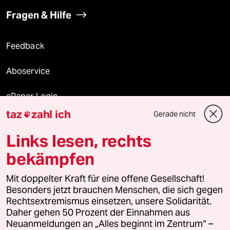
Fragen & Hilfe
Feedback
Aboservice
ePaper Login
taz
zahl ich
Gerade nicht

Downloads für Abonnierende
Links lesen, rechts
bekämpfen
© 2026 taz Verlags und Vertriebs GmbH
Mit doppelter Kraft für eine offene Gesellschaft!
Alle Rechte vorbehalten. Bei rechtlichen Fragen oder für Genehmigungen
wenden Sie sich bitte an
lizenzen@taz.de
Besonders jetzt brauchen Menschen, die sich gegen
Rechtsextremismus einsetzen, unsere Solidarität.
Daher gehen 50 Prozent der Einnahmen aus
Feedback
Redaktionsstatut
Kommune-Richtlinien
KI-
Neuanmeldungen an „Alles beginnt im Zentrum“ –