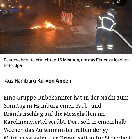
berlin
nord
wahrheit
verlag
verlag
Feuerwehrleute brauchten 15 Minuten, um das Feuer zu löschen
Foto: dpa
veranstaltungen
shop
Aus Hamburg
Kai von Appen
fragen & hilfe
Eine Gruppe Unbekannter hat in der Nacht zum
unterstützen
Sonntag in Hamburg einen Farb- und
Brandanschlag auf die Messehallen im
abo
Karolinenviertel verübt. Dort soll in eineinhalb
genossenschaft
Wochen das Außenminstertreffen der 57
Mitgliedsstaaten der Organisation für Sicherheit