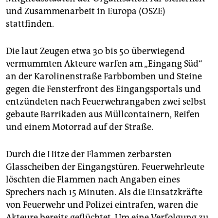
epaper login
und Zusammenarbeit in Europa (OSZE)
stattfinden.
Die laut Zeugen etwa 30 bis 50 überwiegend
vermummten Akteure warfen am „Eingang Süd“
an der Karolinenstraße Farbbomben und Steine
gegen die Fensterfront des Eingangsportals und
entzündeten nach Feuerwehrangaben zwei selbst
gebaute Barrikaden aus Müllcontainern, Reifen
und einem Motorrad auf der Straße.
Durch die Hitze der Flammen zerbarsten
Glasscheiben der Eingangstüren. Feuerwehrleute
löschten die Flammen nach Angaben eines
Sprechers nach 15 Minuten. Als die Einsatzkräfte
von Feuerwehr und Polizei eintrafen, waren die
Akteure bereits geflüchtet. Um eine Verfolgung zu