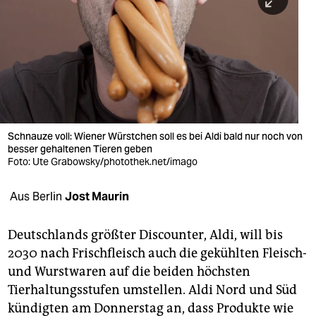
berlin
nord
wahrheit
verlag
verlag
Schnauze voll: Wiener Würstchen soll es bei Aldi bald nur noch von
besser gehaltenen Tieren geben
veranstaltungen
Foto: Ute Grabowsky/photothek.net/imago
shop
Aus Berlin
Jost Maurin
fragen & hilfe
unterstützen
Deutschlands größter Discounter, Aldi, will bis
2030 nach Frischfleisch auch die gekühlten Fleisch-
abo
und Wurstwaren auf die beiden höchsten
Tierhaltungsstufen umstellen. Aldi Nord und Süd
genossenschaft
kündigten am Donnerstag an, dass Produkte wie