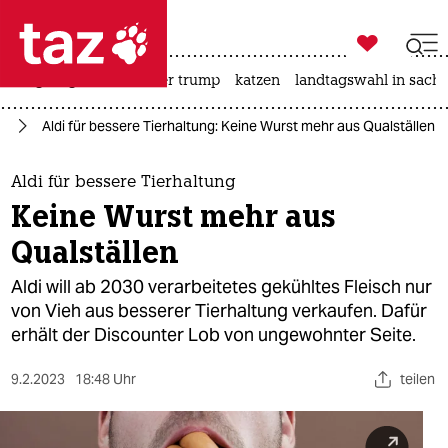

taz zahl ich
bergsteigen
usa unter trump
katzen
landtagswahl in sachs

taz zahl ich
um
Aldi für bessere Tierhaltung: Keine Wurst mehr aus Qualställen
taz zahl ich
themen
Aldi für bessere Tierhaltung
Keine Wurst mehr aus
politik
Qualställen
öko
Aldi will ab 2030 verarbeitetes gekühltes Fleisch nur
von Vieh aus besserer Tierhaltung verkaufen. Dafür
gesellschaft
erhält der Discounter Lob von ungewohnter Seite.
kultur
9.2.2023
18:48 Uhr
teilen
sport