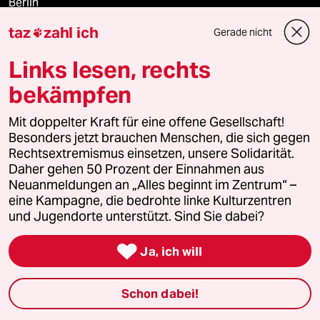
Berlin
taz
zahl ich
Gerade nicht

Nord
Links lesen, rechts
Wahrheit
bekämpfen
Mit doppelter Kraft für eine offene Gesellschaft!
Themen
Besonders jetzt brauchen Menschen, die sich gegen
Rechtsextremismus einsetzen, unsere Solidarität.
Daher gehen 50 Prozent der Einnahmen aus
Hitze
Neuanmeldungen an „Alles beginnt im Zentrum“ –
eine Kampagne, die bedrohte linke Kulturzentren
Gewalt gegen Frauen
und Jugendorte unterstützt. Sind Sie dabei?

Ja, ich will
Nahost-Konflikt
Schon dabei!
Verlag