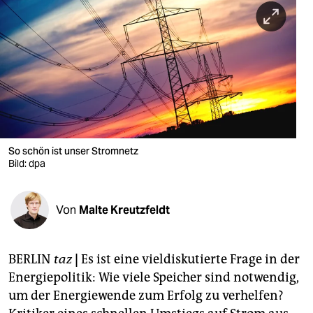
berlin
nord
wahrheit
verlag
verlag
veranstaltungen
So schön ist unser Stromnetz
Bild: dpa
shop
fragen & hilfe
Von
Malte Kreutzfeldt
unterstützen
BERLIN
taz
|
Es ist eine vieldiskutierte Frage in der
abo
Energiepolitik: Wie viele Speicher sind notwendig,
genossenschaft
um der Energiewende zum Erfolg zu verhelfen?