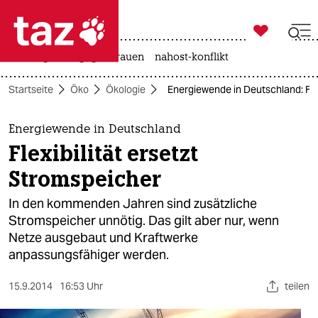

taz zahl ich
hitze
gewalt gegen frauen
nahost-konflikt

taz zahl ich
Startseite
Öko
Ökologie
Energiewende in Deutschland: Flex
taz zahl ich
themen
Energiewende in Deutschland
Flexibilität ersetzt
politik
Stromspeicher
öko
In den kommenden Jahren sind zusätzliche
Stromspeicher unnötig. Das gilt aber nur, wenn
gesellschaft
Netze ausgebaut und Kraftwerke
anpassungsfähiger werden.
kultur
sport
15.9.2014
16:53 Uhr
teilen