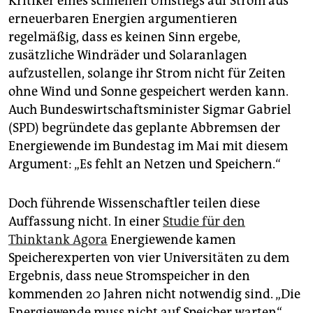
Kritiker eines schnellen Umstiegs auf Strom aus
epaper login
erneuerbaren Energien argumentieren
regelmäßig, dass es keinen Sinn ergebe,
zusätzliche Windräder und Solaranlagen
aufzustellen, solange ihr Strom nicht für Zeiten
ohne Wind und Sonne gespeichert werden kann.
Auch Bundeswirtschaftsminister Sigmar Gabriel
(SPD) begründete das geplante Abbremsen der
Energiewende im Bundestag im Mai mit diesem
Argument: „Es fehlt an Netzen und Speichern.“
Doch führende Wissenschaftler teilen diese
Auffassung nicht. In einer
Studie für den
Thinktank Agora
Energiewende kamen
Speicherexperten von vier Universitäten zu dem
Ergebnis, dass neue Stromspeicher in den
kommenden 20 Jahren nicht notwendig sind. „Die
Energiewende muss nicht auf Speicher warten“,