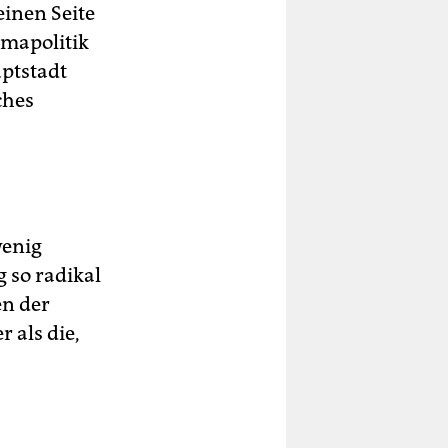
einen Seite
limapolitik
uptstadt
ches
wenig
 so radikal
en der
 als die,