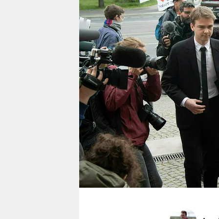
berlin
nord
wahrheit
verlag
verlag
veranstaltungen
shop
fragen & hilfe
unterstützen
abo
genossenschaft