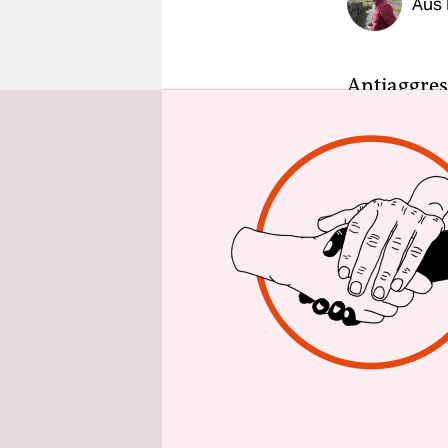
Aus 
epaper login
Antiaggres
Forderung d
Verkehrsmi
Gruppe tra
Wissing (F
Als „mensc
Aktivistin
eine Stund
sprächs­tei
Verständni
diskutiert
angesproch