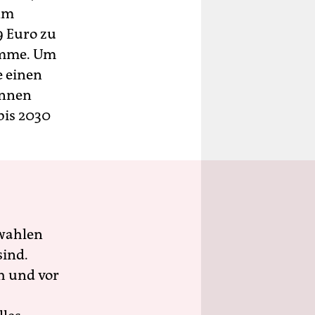
 Am
9 Euro zu
omme. Um
e einen
in­nen
bis 2030
wahlen
sind.
h und vor