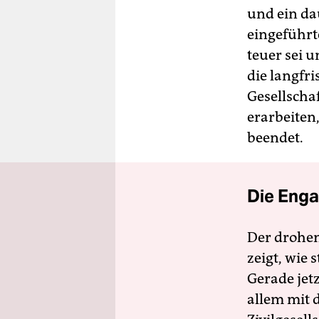
und ein da
eingeführte
teuer sei
die langfri
Gesellschaft
erarbeiten
beendet.
Die Enga
Der drohe
zeigt, wie
Gerade jet
allem mit d