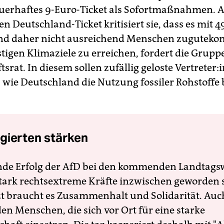
uerhaftes 9-Euro-Ticket als Sofortmaßnahmen.
n Deutschland-Ticket kritisiert sie, dass es mit 4
 und daher nicht ausreichend Menschen zugutek
stigen Klimaziele zu erreichen, fordert die Grupp
srat. In diesem sollen zufällig geloste Ver­tre­te­r:
, wie Deutschland die Nutzung fossiler Rohstoffe 
gierten stärken
nde Erfolg der AfD bei den kommenden Landtags
 stark rechtsextreme Kräfte inzwischen geworden 
zt braucht es Zusammenhalt und Solidarität. Auc
en Menschen, die sich vor Ort für eine starke