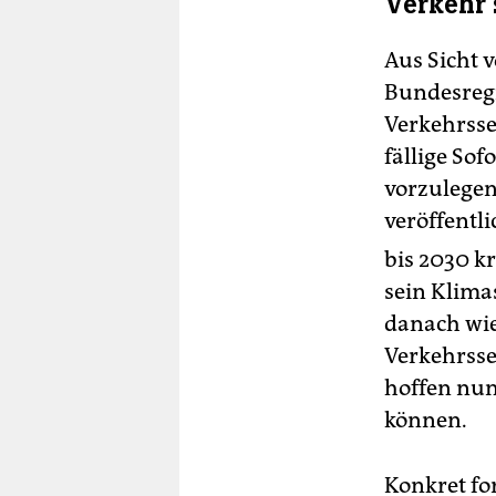
Verkehr 
Aus Sicht vo
Bundesregi
Verkehrsse
fällige So
vorzulegen
veröffentl
bis 2030 k
sein Klima
danach wie
Verkehrssek
hoffen nun
können.
Konkret fo