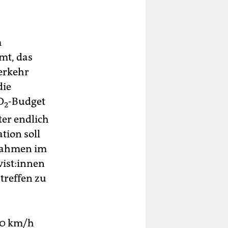
m
mt, das
erkehr
die
O
-Budget
2
ter endlich
tion soll
ßnahmen im
is­t:in­nen
treffen zu
100 km/h