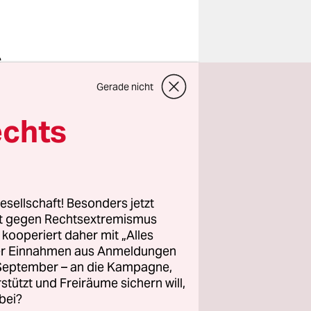
e
en
Gerade nicht
er
taz
. Die
Volker
echts
 die
glich für
esellschaft! Besonders jetzt
rt gegen Rechtsextremismus
 Die Ge­
z kooperiert daher mit „Alles
gemeinsames
ller Einnahmen aus Anmeldungen
aßnahmen
. September – an die Kampagne,
nsbesondere
rstützt und Freiräume sichern will,
bei?
ner- zum E-