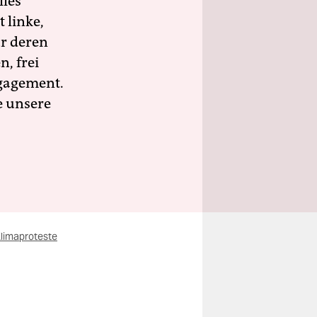
lles
 linke,
ür deren
n, frei
ngagement.
e unsere
limaproteste