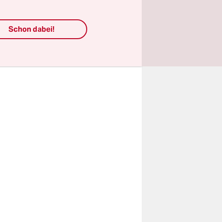
de
räch.
Schon dabei!