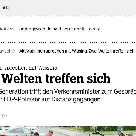
 hilfe
katzen
landtagswahl in sachsen-anhalt
ceuta
andel
Ak­ti­vis­t:in­nen sprechen mit Wissing: Zwei Welten treffen sich
n­nen sprechen mit Wissing
Welten treffen sich
Generation trifft den Verkehrsminister zum Gesprä
er FDP-Politiker auf Distanz gegangen.
 Uhr