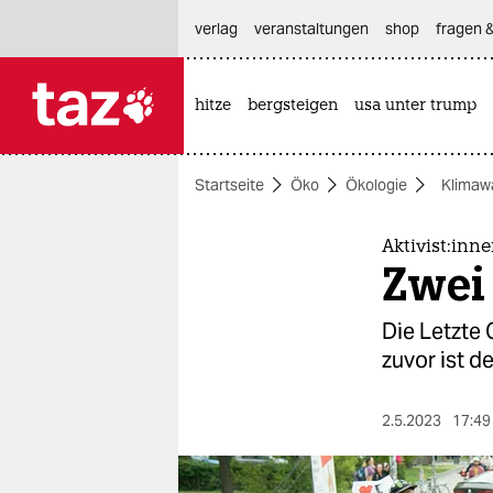
hautnavigation anspringen
hauptinhalt anspringen
footer anspringen
verlag
veranstaltungen
shop
fragen &
hitze
bergsteigen
usa unter trump

taz zahl ich
taz zahl ich
Startseite
Öko
Ökologie
Klimaw
themen
politik
Ak­ti­vis­t:i
Zwei 
öko
Die Letzte 
gesellschaft
zuvor ist d
kultur
2.5.2023
17:49
sport