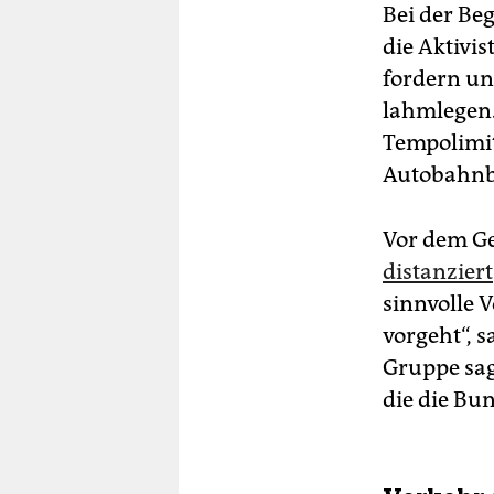
Bei der Be
die Aktivis
fordern un
lahmlegen.
Tempolimit
Autobahnb
Vor dem Ges
distanziert
sinnvolle 
vorgeht“, 
Gruppe sagt
die die Bu