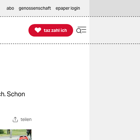
abo
genossenschaft
epaper login

taz zahl ich
taz zahl ich
ch. Schon
teilen