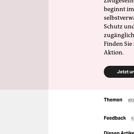
Zivilgesell
beginnt im
selbstverw
Schutz und 
zugänglich
Finden Sie
Aktion.
Jetzt u
Themen
#K
Feedback
K
Diesen Artikel