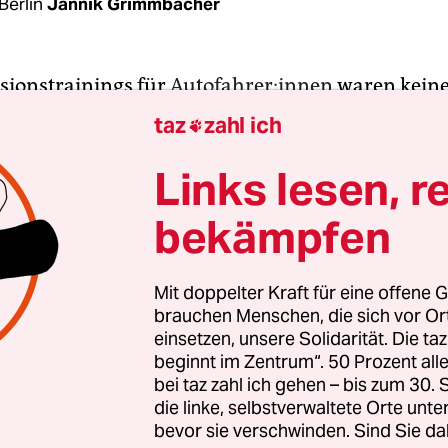
Berlin
Jannik Grimmbacher
sionstrainings für
Au­to­fah­re­r:in­nen
waren kein
er Ver­tre­te­r:in­nen der Letzten Generation an d
taz
zahl ich

nister, sagte Klimaaktivistin Aimée van Balen d
f sich am Dienstag mit Bundesverkehrsminister 
Links lesen, r
DP) zu einem Gespräch.
bekämpfen
hlich respektvoll und äußerst ergiebig“ beschrieb
 Lea Bonasera
das Treffen. Der Dialog war ursprün
Mit doppelter Kraft für eine offene G
brauchen Menschen, die sich vor O
e angesetzt, dauerte dann aber fast zwei Stunden.
einsetzen, unsere Solidarität. Die ta
l­neh­me­r:in­nen einigten sich zunächst auf ein 
beginnt im Zentrum“. 50 Prozent a
s der Klimakrise, bevor sie die notwendigen M
bei taz zahl ich gehen – bis zum 30
en. Die Delegation der Letzten Generation habe i
die linke, selbstverwaltete Orte unte
bevor sie verschwinden. Sind Sie da
en, dass eine reine Antriebswende vom Verbren