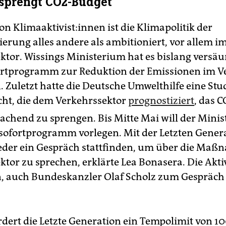
sprengt CO2-Budget
n Kli­ma­ak­ti­vis­t:in­nen ist die Klimapolitik der
erung alles andere als ambitioniert, vor allem i
ktor. Wissings Ministerium hat es bislang versäu
fortprogramm zur Reduktion der Emissionen im V
. Zuletzt hatte die Deutsche Umwelthilfe eine Stu
icht, die dem Verkehrssektor
prognostiziert
, das C
rachend zu sprengen. Bis Mitte Mai will der Minis
sofortprogramm vorlegen. Mit der Letzten Genera
der ein Gespräch stattfinden, um über die Ma
tor zu sprechen, erklärte Lea Bonasera. Die Ak­ti­v
, auch Bundeskanzler Olaf Scholz zum Gespräch 
rdert die Letzte Generation ein Tempolimit von 