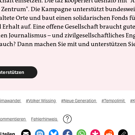
schaft einsetzen. Die taz kooperiert deshalb mit "A
 Zentrum". Die Kampagne unterstützt bundesweit
altete Orte und baut einen solidarischen Fonds f
Erhalt auf. Eine offene Gesellschaft braucht gute
en Journalismus – und zivilgesellschaftliches E
 auch? Dann machen Sie mit und unterstützen Si
nterstützen
limawandel
#Volker Wissing
#Neue Generation
#Tempolimit
#K
ommentieren
Fehlerhinweis
 teilen