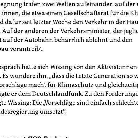
gegnung trafen zwei Welten aufeinander: auf der 
t:innen, die etwa einen Gesellschaftsrat für die K
d dafür seit letzter Woche den Verkehr in der Ha
 Auf der anderen der Verkehrsminister, der jegli
 auf der Autobahn beharrlich ablehnt und den
au vorantreibt.
präch hatte sich Wissing von den Ak­ti­vis­t:in­nen
. Es wundere ihn, „dass die Letzte Generation so 
Vorschläge macht für Klimaschutz und gleichzeitig
sagte er dem Deutschlandfunk. Zu den Forderung
e Wissing: Die „Vorschläge sind einfach schlechter
ndesregierung umsetzt“.