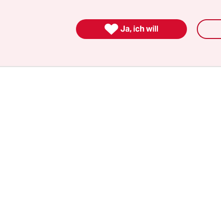
 ausreiche, sondern „wir eine echte Verkehrswen
 erklärte die Aktivistin im Anschluss an das Gesp

Ja, ich will