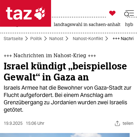

taz zahl ich
niedrigwasser
rente
landtagswahl in sachsen-anhalt
hybri

taz zahl ich
Startseite
Politik
Nahost
Nahost-Konflikt
+++ Nachrich
taz zahl ich
themen
+++ Nachrichten im Nahost-Krieg +++
Israel kündigt „beispiellose
politik
Gewalt“ in Gaza an
öko
Israels Armee hat die Bewohner von Gaza-Stadt zur
Flucht aufgefordert. Bei einem Anschlag am
gesellschaft
Grenzübergang zu Jordanien wurden zwei Israelis
getötet.
kultur
sport
19.9.2025
15:06 Uhr
teilen