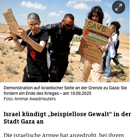
berlin
nord
wahrheit
verlag
verlag
veranstaltungen
shop
Demonstration auf israelischer Seite an der Grenze zu Gaza: Sie
fragen & hilfe
fordern ein Ende des Krieges – am 19.09.2025
Foto: Ammar Awad/reuters
unterstützen
Israel kündigt „beispiellose Gewalt“ in der
abo
Stadt Gaza an
genossenschaft
Die
israelische Armee hat angedroht, bei ihrem