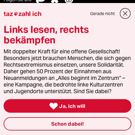
taz
zahl ich
Gerade nicht

Ressorts
Links lesen, rechts
bekämpfen
Politik
Mit doppelter Kraft für eine offene Gesellschaft!
Besonders jetzt brauchen Menschen, die sich gegen
Öko
Rechtsextremismus einsetzen, unsere Solidarität.
Daher gehen 50 Prozent der Einnahmen aus
Gesellschaft
Neuanmeldungen an „Alles beginnt im Zentrum“ –
eine Kampagne, die bedrohte linke Kulturzentren
Kultur
und Jugendorte unterstützt. Sind Sie dabei?
Sport

Ja, ich will
Berlin
Schon dabei!
Nord