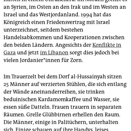
an Syrien, im Osten an den Irak und im Westen an
Israel und das Westjordanland. 1994 hat das
Königreich einen Friedensvertrag mit Israel
unterzeichnet, seitdem bestehen
Handelsabkommen und Kooperationen zwischen
den beiden Ländern. Angesichts der
Konflikte in
Gaza
und jetzt
im Libanon
sorgt dies jedoch bei
vielen Jor­da­nie­r*in­nen für Zorn.
Im Trauerzelt bei dem Dorf al-Hussainyah sitzen
25 Männer auf verzierten Stühlen, die sich entlang
der Wände aneinanderreihen, sie trinken
beduinischen Kardamomkaffee und Wasser, sie
essen süße Datteln. Frauen trauern in separaten
Räumen. Grelle Glühbirnen erhellen den Raum.
Die Männer, einige in Palitüchern, unterhalten
sich. Einige schauen auf ihre Handys, leises