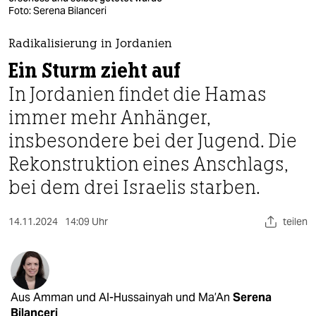
berlin
Foto: Serena Bilanceri
nord
Radikalisierung in Jordanien
wahrheit
Ein Sturm zieht auf
In Jordanien findet die Hamas
verlag
immer mehr Anhänger,
verlag
insbesondere bei der Jugend. Die
veranstaltungen
Rekonstruktion eines Anschlags,
shop
bei dem drei Israelis starben.
fragen & hilfe
14.11.2024
14:09 Uhr
teilen
unterstützen
abo
genossenschaft
Aus Amman und Al-Hussainyah und Ma’An
Serena
Bilanceri