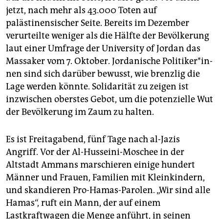
jetzt, nach mehr als 43.000 Toten auf
palästinensischer Seite. Bereits im Dezember
verurteilte weniger als die Hälfte der Bevölkerung
laut einer Umfrage der University of Jordan das
Massaker vom 7. Oktober. Jordanische Po­li­ti­ke­r*in­
nen sind sich darüber bewusst, wie brenzlig die
Lage werden könnte. Solidarität zu zeigen ist
inzwischen oberstes Gebot, um die potenzielle Wut
der Bevölkerung im Zaum zu halten.
Es ist Freitagabend, fünf Tage nach al-Jazis
Angriff. Vor der Al-Husseini-Moschee in der
Altstadt Ammans marschieren einige hundert
Männer und Frauen, Familien mit Kleinkindern,
und skandieren Pro-Hamas-Parolen. „Wir sind alle
Hamas“, ruft ein Mann, der auf einem
Lastkraftwagen die Menge anführt, in seinen