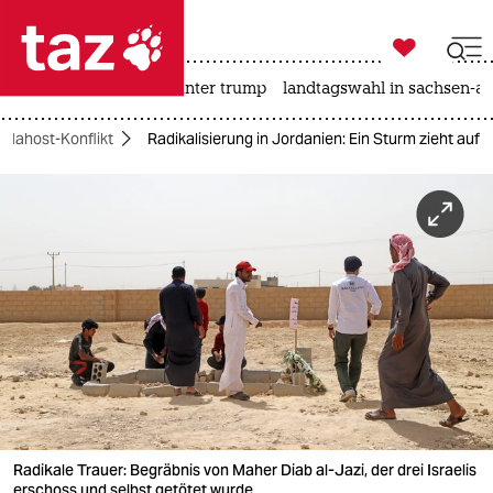

taz zahl ich
nahost-konflikt
usa unter trump
landtagswahl in sachsen-an

taz zahl ich
Nahost-Konflikt
Radikalisierung in Jordanien: Ein Sturm zieht auf
taz zahl ich
themen
politik
öko
gesellschaft
kultur
sport
Radikale Trauer: Begräbnis von Maher Diab al-Jazi, der drei Israelis
erschoss und selbst getötet wurde