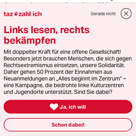
den Menschen ein „zunehmendes Gefühl von Wut“
taz
zahl ich
und einen Wunsch nach Rache. Weitere solcher
Gerade nicht

Selbstmordaktionen könnten nicht
Links lesen, rechts
ausgeschlossen werden, sollte der Krieg andauern
– genauso wenig eine Einmischung durch die
bekämpfen
Muslimbrüder. Der Sprecher der Organisation
Mit doppelter Kraft für eine offene Gesellschaft!
sagt dazu lediglich, sie unterstützten „das Recht
Besonders jetzt brauchen Menschen, die sich gegen
der Palästinenser*innen, der israelischen
Rechtsextremismus einsetzen, unsere Solidarität.
Besatzung zu widerstehen“. Sicherheitsexperte al-
Daher gehen 50 Prozent der Einnahmen aus
Sharafat findet indes nicht, dass die Bevölkerung
Neuanmeldungen an „Alles beginnt im Zentrum“ –
weiter in den Extremismus abdriftet. „Ich glaube,
eine Kampagne, die bedrohte linke Kulturzentren
dass es nicht außer Kontrolle geraten wird.“
und Jugendorte unterstützt. Sind Sie dabei?

Ja, ich will
Auf dem Rückweg aus dem Dorf und dem
Gedenkzelt al-Jazis, als der Wagen die Autobahn
entlangsaust, ballt sich der Sand am Horizont
Schon dabei!
zusammen, bis Himmel und Erde ineinander