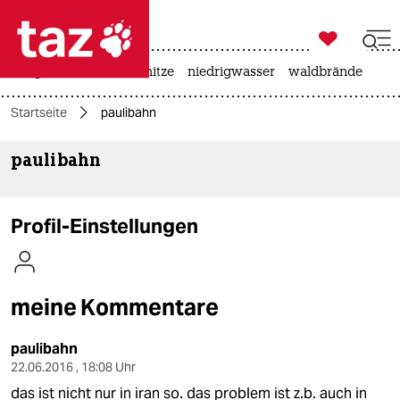

taz zahl ich
krieg in der ukraine
hitze
niedrigwasser
waldbrände

taz zahl ich
Startseite
paulibahn
taz zahl ich
paulibahn
themen
politik
Profil-Einstellungen
öko
gesellschaft
meine Kommentare
kultur
paulibahn
sport
22.06.2016 , 18:08 Uhr
das ist nicht nur in iran so. das problem ist z.b. auch in