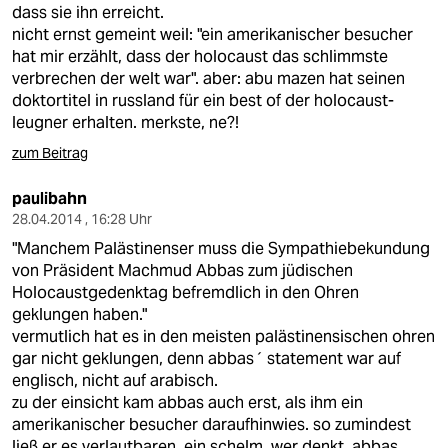
dass sie ihn erreicht.
nicht ernst gemeint weil: "ein amerikanischer besucher
hat mir erzählt, dass der holocaust das schlimmste
verbrechen der welt war". aber: abu mazen hat seinen
doktortitel in russland für ein best of der holocaust-
leugner erhalten. merkste, ne?!
zum Beitrag
paulibahn
28.04.2014 , 16:28 Uhr
"Manchem Palästinenser muss die Sympathiebekundung
von Präsident Machmud Abbas zum jüdischen
Holocaustgedenktag befremdlich in den Ohren
geklungen haben."
vermutlich hat es in den meisten palästinensischen ohren
gar nicht geklungen, denn abbas´ statement war auf
englisch, nicht auf arabisch.
zu der einsicht kam abbas auch erst, als ihm ein
amerikanischer besucher daraufhinwies. so zumindest
ließ er es verlautbaren. ein schelm, wer denkt, abbas