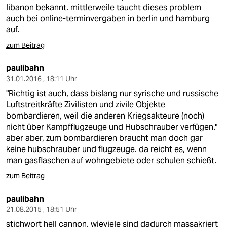
berlin
libanon bekannt. mittlerweile taucht dieses problem
auch bei online-terminvergaben in berlin und hamburg
nord
auf.
wahrheit
zum Beitrag
verlag
paulibahn
31.01.2016 , 18:11 Uhr
verlag
"Richtig ist auch, dass bislang nur syrische und russische
Luftstreitkräfte Zivilisten und zivile Objekte
veranstaltungen
bombardieren, weil die anderen Kriegsakteure (noch)
nicht über Kampfflugzeuge und Hubschrauber verfügen."
shop
aber aber, zum bombardieren braucht man doch gar
fragen & hilfe
keine hubschrauber und flugzeuge. da reicht es, wenn
man gasflaschen auf wohngebiete oder schulen schießt.
unterstützen
zum Beitrag
abo
paulibahn
genossenschaft
21.08.2015 , 18:51 Uhr
stichwort hell cannon. wieviele sind dadurch massakriert