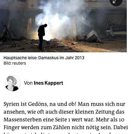
berlin
nord
wahrheit
verlag
verlag
Hauptsache leise: Damaskus im Jahr 2013
Bild: reuters
veranstaltungen
shop
Von
Ines Kappert
fragen & hilfe
unterstützen
Syrien ist Gedöns, na und ob! Man muss sich nur
ansehen, wie oft auch dieser kleinen Zeitung das
abo
Massensterben eine Seite 1 wert war. Mehr als 10
genossenschaft
Finger werden zum Zählen nicht nötig sein. Dabei