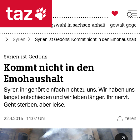

taz zahl ich
hitze
surfen
landtagswahl in sachsen-anhalt
gewalt gegen

taz zahl ich
st
Syrien
Syrien ist Gedöns: Kommt nicht in den Emohaushalt
taz zahl ich
themen
Syrien ist Gedöns
Kommt nicht in den
politik
Emohaushalt
öko
Syrer, ihr gehört einfach nicht zu uns. Wir haben uns
längst entschieden und wir leben länger. Ihr nervt.
gesellschaft
Geht sterben, aber leise.
kultur
22.4.2015
11:07 Uhr
teilen
sport