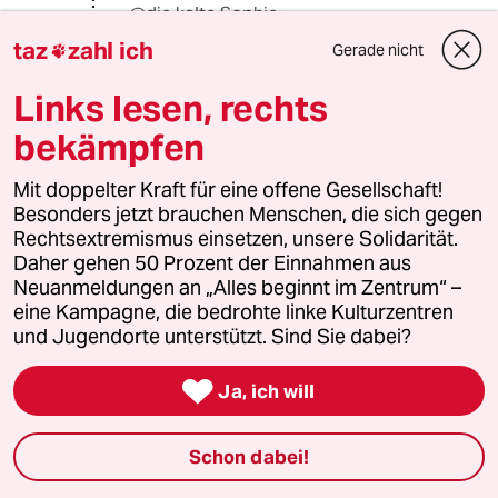
@die kalte Sophie:
Richtig, Politik hat was mit Handeln
taz
zahl ich
Gerade nicht

zu tun, nicht mit Handeln-Lassen.
Links lesen, rechts
Eine Regierung zu wählen, weil sie
bereit ist, ein paar Tausend halbe
bekämpfen
Kinder in Uniformen zu stecken und
nach Syrien oder in den Tschad zu
Mit doppelter Kraft für eine offene Gesellschaft!
schicken, ist eine Option. Eine
Besonders jetzt brauchen Menschen, die sich gegen
Regierung zu wählen, die bereit ist,
Rechtsextremismus einsetzen, unsere Solidarität.
sich mit der Rüstungslobby und also
Daher gehen 50 Prozent der Einnahmen aus
auch mit Tausenden direkt oder
Neuanmeldungen an „Alles beginnt im Zentrum“ –
indirekt von der Rüstungsindustrie
eine Kampagne, die bedrohte linke Kulturzentren
Bezahlten anzulegen, ist eine andere.
und Jugendorte unterstützt. Sind Sie dabei?
Ines Kappert irrt sich, denke ich.

Ja, ich will
Syrien ist längst drin in unserem
"Emohaushalt", auch dank der häufig
sehr emotional gehaltenen taz-
Schon dabei!
Berichterstattung. So tief, wie Europa