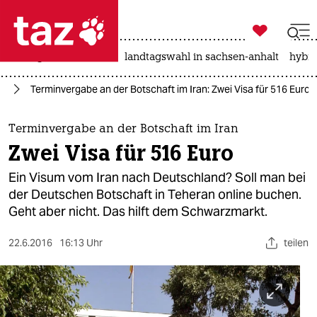

taz zahl ich
niedrigwasser
rente
landtagswahl in sachsen-anhalt
hybri

taz zahl ich
an
Terminvergabe an der Botschaft im Iran: Zwei Visa für 516 Euro
taz zahl ich
themen
Terminvergabe an der Botschaft im Iran
Zwei Visa für 516 Euro
politik
Ein Visum vom Iran nach Deutschland? Soll man bei
öko
der Deutschen Botschaft in Teheran online buchen.
Geht aber nicht. Das hilft dem Schwarzmarkt.
gesellschaft
22.6.2016
16:13 Uhr
teilen
kultur
sport