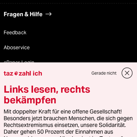
Fragen & Hilfe
Feedback
Aboservice
ePaper Login
taz
zahl ich
Gerade nicht

Downloads für Abonnierende
Links lesen, rechts
bekämpfen
© 2026 taz Verlags und Vertriebs GmbH
Mit doppelter Kraft für eine offene Gesellschaft!
Alle Rechte vorbehalten. Bei rechtlichen Fragen oder für Genehmigungen
wenden Sie sich bitte an
lizenzen@taz.de
Besonders jetzt brauchen Menschen, die sich gegen
Rechtsextremismus einsetzen, unsere Solidarität.
Daher gehen 50 Prozent der Einnahmen aus
Feedback
Redaktionsstatut
Kommune-Richtlinien
KI-