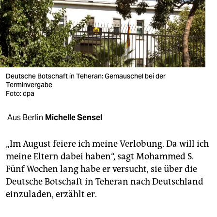
berlin
nord
wahrheit
verlag
Deutsche Botschaft in Teheran: Gemauschel bei der
verlag
Terminvergabe
Foto: dpa
veranstaltungen
Aus Berlin
Michelle Sensel
shop
fragen & hilfe
„Im August feiere ich meine Verlobung. Da will ich
meine Eltern dabei haben“, sagt Mohammed S.
unterstützen
Fünf Wochen lang habe er versucht, sie über die
abo
Deutsche Botschaft in Teheran nach Deutschland
einzuladen, erzählt er.
genossenschaft