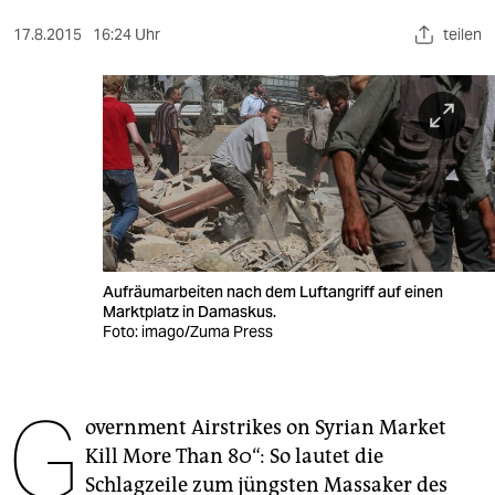
berlin
17.8.2015
16:24 Uhr
teilen
nord
wahrheit
verlag
verlag
veranstaltungen
shop
Aufräumarbeiten nach dem Luftangriff auf einen
Marktplatz in Damaskus.
fragen & hilfe
Foto: imago/Zuma Press
unterstützen
G
abo
overnment Airstrikes on Syrian Market
Kill More Than 80“: So lautet die
genossenschaft
Schlagzeile zum jüngsten Massaker des