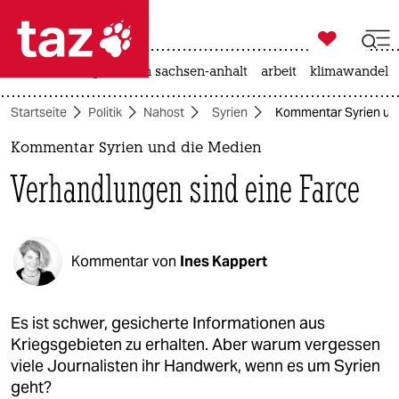

taz zahl ich
hitze
landtagswahl in sachsen-anhalt
arbeit
klimawandel

taz zahl ich
Startseite
Politik
Nahost
Syrien
Kommentar Syrien und
taz zahl ich
Kommentar Syrien und die Medien
themen
Verhandlungen sind eine Farce
politik
öko
Kommentar von
Ines Kappert
gesellschaft
kultur
Es ist schwer, gesicherte Informationen aus
Kriegsgebieten zu erhalten. Aber warum vergessen
sport
viele Journalisten ihr Handwerk, wenn es um Syrien
geht?