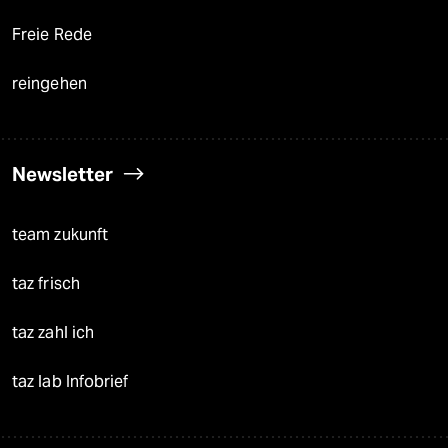
Freie Rede
reingehen
Newsletter
team zukunft
taz frisch
taz zahl ich
taz lab Infobrief