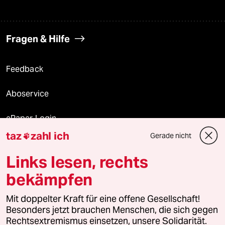
Fragen & Hilfe
Feedback
Aboservice
ePaper Login
taz
zahl ich
Gerade nicht

Downloads für Abonnierende
Links lesen, rechts
bekämpfen
© 2026 taz Verlags und Vertriebs GmbH
Alle Rechte vorbehalten. Bei rechtlichen Fragen oder für Genehmigungen
Mit doppelter Kraft für eine offene Gesellschaft!
wenden Sie sich bitte an
lizenzen@taz.de
Besonders jetzt brauchen Menschen, die sich gegen
Rechtsextremismus einsetzen, unsere Solidarität.