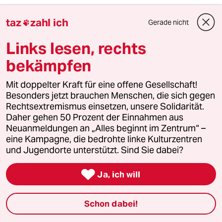
taz
zahl ich
Gerade nicht

pablo
P
Links lesen, rechts
27.05.2025
,
16:07 Uhr
Einmal mit Profis zusammen arbeiten
bekämpfen
Mit doppelter Kraft für eine offene Gesellschaft!
Besonders jetzt brauchen Menschen, die sich gegen
Francesco
F
Rechtsextremismus einsetzen, unsere Solidarität.
27.05.2025
,
15:53 Uhr
Daher gehen 50 Prozent der Einnahmen aus
Kann man das nicht per Fax machen? Oder per
Neuanmeldungen an „Alles beginnt im Zentrum“ –
Üodt?
eine Kampagne, die bedrohte linke Kulturzentren
und Jugendorte unterstützt. Sind Sie dabei?
Lieselotte Schellong
LS

Ja, ich will
27.05.2025
,
15:26 Uhr
Jetzt wird's mir klar, scheint hier in oberbayr.
Schon dabei!
Landkreis auch so ein Problem zu sein. Nur die
Verlängerung Aufenthaltstitel läuft schon über