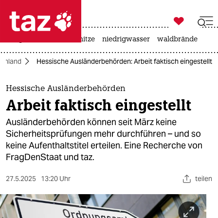

taz zahl ich
krieg in der ukraine
hitze
niedrigwasser
waldbrände

taz zahl ich
chland
Hessische Ausländerbehörden: Arbeit faktisch eingestellt
taz zahl ich
themen
Hessische Ausländerbehörden
Arbeit faktisch eingestellt
politik
Ausländerbehörden können seit März keine
öko
Sicherheitsprüfungen mehr durchführen – und so
keine Aufenthaltstitel erteilen. Eine Recherche von
gesellschaft
FragDenStaat und taz.
kultur
27.5.2025
13:20 Uhr
teilen
sport