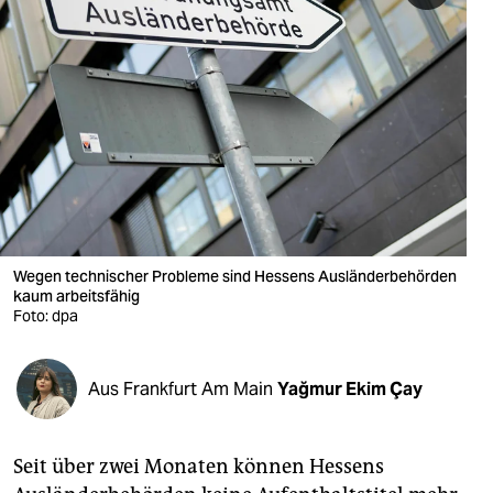
berlin
nord
wahrheit
verlag
verlag
veranstaltungen
Wegen technischer Probleme sind Hessens Ausländerbehörden
shop
kaum arbeitsfähig
Foto: dpa
fragen & hilfe
unterstützen
Aus Frankfurt Am Main
Yağmur Ekim Çay
abo
genossenschaft
Seit über zwei Monaten können Hessens