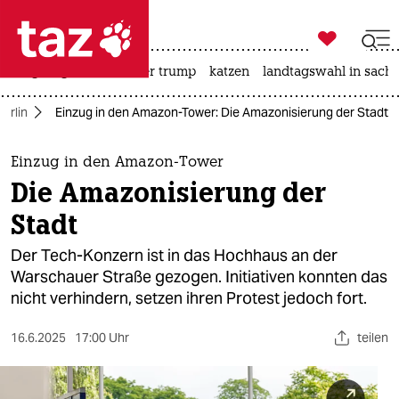

taz zahl ich
bergsteigen
usa unter trump
katzen
landtagswahl in sachs

taz zahl ich
Berlin
Einzug in den Amazon-Tower: Die Amazonisierung der Stadt
taz zahl ich
themen
Einzug in den Amazon-Tower
Die Amazonisierung der
politik
Stadt
öko
Der Tech-Konzern ist in das Hochhaus an der
Warschauer Straße gezogen. Initiativen konnten das
gesellschaft
nicht verhindern, setzen ihren Protest jedoch fort.
kultur
16.6.2025
17:00 Uhr
teilen
sport