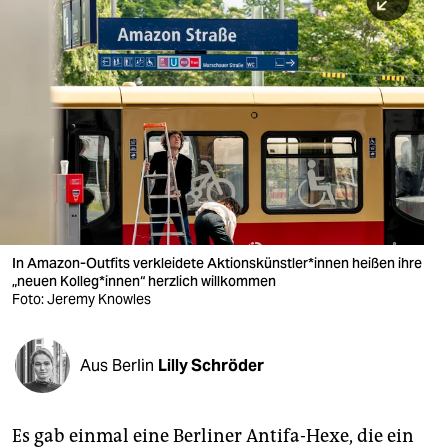
berlin
nord
wahrheit
verlag
verlag
veranstaltungen
shop
In Amazon-Outfits verkleidete Ak­ti­ons­künst­le­r*in­nen heißen ihre
„neuen Kolleg*innen“ herzlich willkommen
fragen & hilfe
Foto: Jeremy Knowles
unterstützen
Aus Berlin
Lilly Schröder
abo
genossenschaft
Es gab einmal eine Berliner Antifa-Hexe, die ein