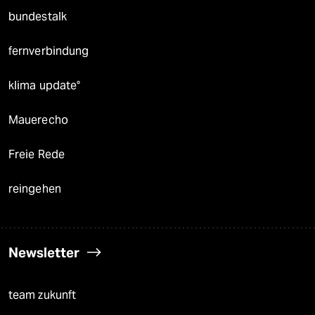
bundestalk
fernverbindung
klima update°
Mauerecho
Freie Rede
reingehen
Newsletter
team zukunft