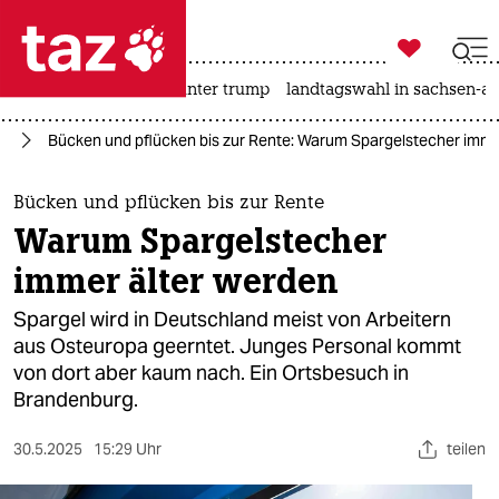

taz zahl ich
nahost-konflikt
usa unter trump
landtagswahl in sachsen-an

taz zahl ich
nd
Bücken und pflücken bis zur Rente: Warum Spargelstecher imme
taz zahl ich
themen
Bücken und pflücken bis zur Rente
Warum Spargelstecher
politik
immer älter werden
öko
Spargel wird in Deutschland meist von Arbeitern
aus Osteuropa geerntet. Junges Personal kommt
gesellschaft
von dort aber kaum nach. Ein Ortsbesuch in
Brandenburg.
kultur
sport
30.5.2025
15:29 Uhr
teilen