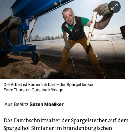
berlin
nord
wahrheit
verlag
verlag
veranstaltungen
shop
Die Arbeit ist körperlich hart – der Spargel lecker
fragen & hilfe
Foto: Thorsten Gutschalk/imago
unterstützen
Aus Beelitz
Sezen Moeliker
abo
Das Durchschnittsalter der Spargelstecher auf dem
genossenschaft
Spargelhof Simianer im brandenburgischen