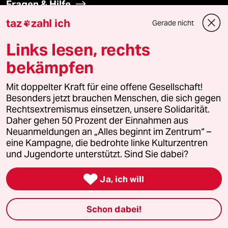
Fragen & Hilfe
taz
zahl ich
Gerade nicht

Feedback
Links lesen, rechts
Aboservice
bekämpfen
ePaper Login
Mit doppelter Kraft für eine offene Gesellschaft!
Besonders jetzt brauchen Menschen, die sich gegen
Rechtsextremismus einsetzen, unsere Solidarität.
Downloads für Abonnierende
Daher gehen 50 Prozent der Einnahmen aus
Neuanmeldungen an „Alles beginnt im Zentrum“ –
eine Kampagne, die bedrohte linke Kulturzentren
und Jugendorte unterstützt. Sind Sie dabei?
© 2026 taz Verlags und Vertriebs GmbH
Alle Rechte vorbehalten. Bei rechtlichen Fragen oder für Genehmigungen
wenden Sie sich bitte an
lizenzen@taz.de

Ja, ich will
Feedback
Redaktionsstatut
Kommune-Richtlinien
KI-
Schon dabei!