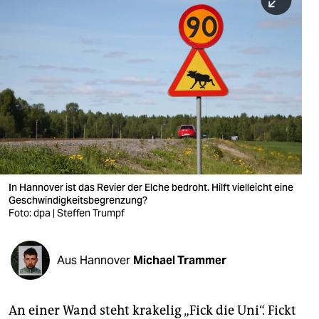
berlin
nord
wahrheit
verlag
verlag
veranstaltungen
shop
In Hannover ist das Revier der Elche bedroht. Hilft vielleicht eine
Geschwindigkeitsbegrenzung?
fragen & hilfe
Foto: dpa | Steffen Trumpf
unterstützen
Aus Hannover
Michael Trammer
abo
genossenschaft
An einer Wand steht krakelig „Fick die Uni“. Fickt