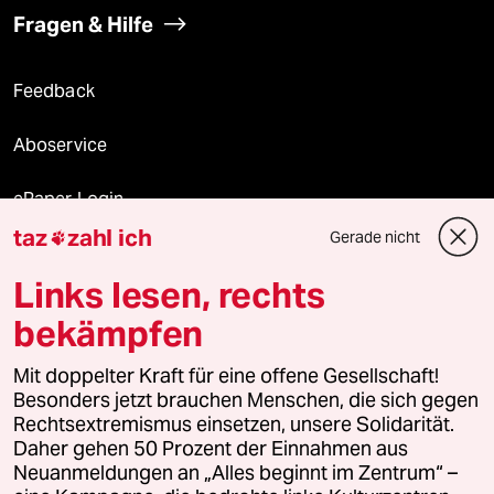
Fragen & Hilfe
Feedback
Aboservice
ePaper Login
taz
zahl ich
Gerade nicht

Downloads für Abonnierende
Links lesen, rechts
bekämpfen
© 2026 taz Verlags und Vertriebs GmbH
Alle Rechte vorbehalten. Bei rechtlichen Fragen oder für Genehmigungen
Mit doppelter Kraft für eine offene Gesellschaft!
wenden Sie sich bitte an
lizenzen@taz.de
Besonders jetzt brauchen Menschen, die sich gegen
Rechtsextremismus einsetzen, unsere Solidarität.
Daher gehen 50 Prozent der Einnahmen aus
Feedback
Redaktionsstatut
Kommune-Richtlinien
KI-
Neuanmeldungen an „Alles beginnt im Zentrum“ –