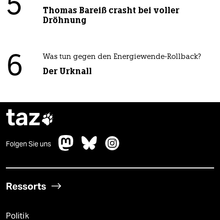
5
Thomas Bareiß crasht bei voller
Dröhnung
6
Was tun gegen den Energiewende-Rollback?
Der Urknall
taz

Folgen Sie uns
Ressorts
Politik