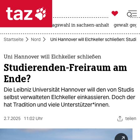

taz zahl ich
nahost-konflikt
landtagswahl in sachsen-anhalt
gewalt gege

taz zahl ich
Startseite
Nord
Uni Hannover will Elchkeller schließen: Stud
taz zahl ich
themen
Uni Hannover will Elchkeller schließen
Studierenden-Freiraum am
politik
Ende?
öko
Die Leibniz Universität Hannover will den von Studis
selbst verwalteten Elchkeller einkassieren. Doch der
gesellschaft
hat Tradition und viele Unterstützer*innen.
kultur
2.7.2025
11:02 Uhr
teilen
sport