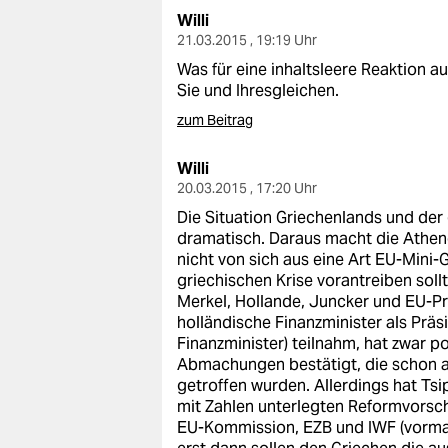
Willi
21.03.2015 , 19:19 Uhr
Was für eine inhaltsleere Reaktion a
Sie und Ihresgleichen.
zum Beitrag
Willi
20.03.2015 , 17:20 Uhr
Die Situation Griechenlands und der
dramatisch. Daraus macht die Athene
nicht von sich aus eine Art EU-Mini-G
griechischen Krise vorantreiben soll
Merkel, Hollande, Juncker und EU-P
holländische Finanzminister als Präs
Finanzminister) teilnahm, hat zwar p
Abmachungen bestätigt, die schon am
getroffen wurden. Allerdings hat Ts
mit Zahlen unterlegten Reformvorsch
EU-Kommission, EZB und IWF (vorma