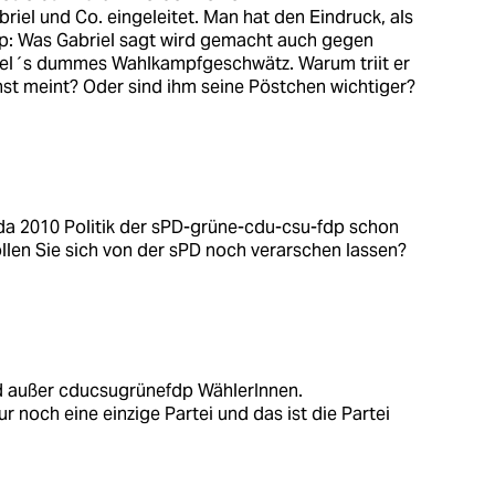
iel und Co. eingeleitet. Man hat den Eindruck, als
ip: Was Gabriel sagt wird gemacht auch gegen
bel´s dummes Wahlkampfgeschwätz. Warum triit er
nst meint? Oder sind ihm seine Pöstchen wichtiger?
a 2010 Politik der sPD-grüne-cdu-csu-fdp schon
llen Sie sich von der sPD noch verarschen lassen?
d außer cducsugrünefdp WählerInnen.
r noch eine einzige Partei und das ist die Partei