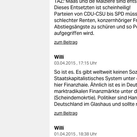
TAZ:"Maas und de Maizière sind entse
epaper login
Dieses Entsetzten ist scheinheilig!
Parteien von CDU-CSU bis SPD müssen
schlechter Renten, konzernhöriger
Abstiegsängste zu schüren und so P
aufgegriffen wird.
zum Beitrag
Willi
03.04.2015 , 17:15 Uhr
So ist es. Es gibt weltweit keinen So
Staatskapitalistisches System unter
hier Finanzhaie. Ähnlich ist es in De
marktradikalen Finanzmärkte unter d
(Scheindemokrtie). Politiker sind Han
Deutschland im Glashaus und sollte n
zum Beitrag
Willi
01.04.2015 , 18:38 Uhr