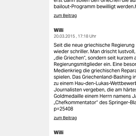
erst dann sollen den Griechen die a
bailout-Programm bewilligt werden
zum Beitrag
Willi
20.03.2015 , 17:18 Uhr
Seit die neue griechische Regierung
wieder schriller. Man drischt lustvoll
„die Griechen“, sondern seit kurzem
Regierungsmitglieder ein. Eine bes
Medienkrieg die griechischen Repa
spielen. Das Griechenland-Bashing i
zu einem Hau-den-Lukas-Wettbewerb 
Journalisten vergeben, die am härt
Goldmedaille einem Herrn namens J
„Chefkommentator“ des Springer-Blat
p=25408
zum Beitrag
Willi