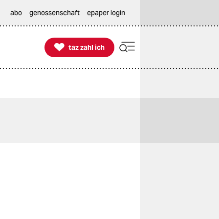
abo
genossenschaft
epaper login

taz zahl ich
taz zahl ich