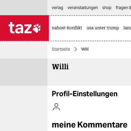
hautnavigation anspringen
hauptinhalt anspringen
footer anspringen
verlag
veranstaltungen
shop
fragen &
nahost-konflikt
usa unter trump
lan

taz zahl ich
taz zahl ich
Startseite
Willi
themen
Willi
politik
öko
gesellschaft
Profil-Einstellungen
kultur
sport
meine Kommentare