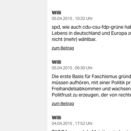
berlin
Willi
nord
05.04.2015 , 10:32 Uhr
wahrheit
spd, wie auch cdu-csu-fdp-grüne hab
Lebens in deutschland und Europa zer
verlag
nicht (mehr) wählbar.
zum Beitrag
verlag
Willi
veranstaltungen
05.04.2015 , 06:30 Uhr
shop
Die erste Basis für Faschismus grün
müssen aufhören, mit einer Politik p
fragen & hilfe
Freihandelsabkommen und wachsende
Politfrust zu erzeugen, der von rec
unterstützen
zum Beitrag
abo
Willi
genossenschaft
04.04.2015 , 17:52 Uhr