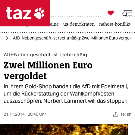

taz zahl ich
hitze
krieg in der ukraine
us-demokraten
nahost-konflikt

taz zahl ich
fD
AfD-Nebengeschäft ist rechtmäßig: Zwei Millionen Euro vergolde
taz zahl ich
themen
AfD-Nebengeschäft ist rechtmäßig
Zwei Millionen Euro
politik
vergoldet
öko
In ihrem Gold-Shop handelt die AfD mit Edelmetall,
um die Rückerstattung der Wahlkampfkosten
gesellschaft
auszuschöpfen. Norbert Lammert will das stoppen.
kultur
21.11.2014
20:40 Uhr
teilen
sport