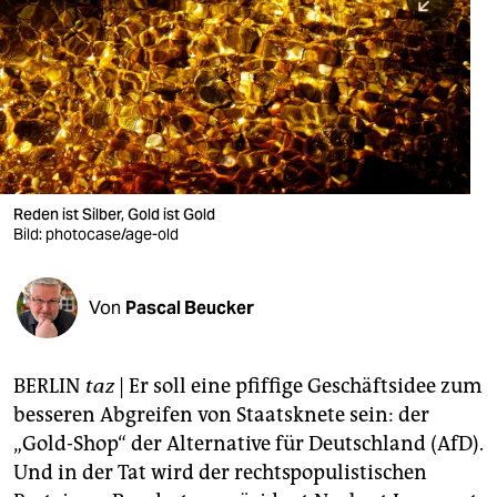
berlin
nord
wahrheit
verlag
verlag
Reden ist Silber, Gold ist Gold
Bild: photocase/age-old
veranstaltungen
shop
Von
Pascal Beucker
fragen & hilfe
unterstützen
BERLIN
taz
| Er soll eine pfiffige Geschäftsidee zum
besseren Abgreifen von Staatsknete sein: der
abo
„Gold-Shop“ der Alternative für Deutschland (AfD).
genossenschaft
Und in der Tat wird der rechtspopulistischen