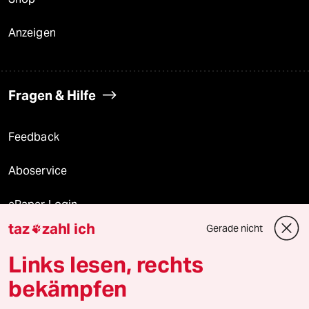
Anzeigen
Fragen & Hilfe
Feedback
Aboservice
ePaper Login
taz
zahl ich
Gerade nicht

Downloads für Abonnierende
Links lesen, rechts
bekämpfen
© 2026 taz Verlags und Vertriebs GmbH