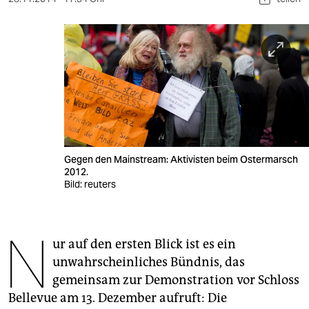
berlin
nord
wahrheit
verlag
verlag
veranstaltungen
Gegen den Mainstream: Aktivisten beim Ostermarsch
2012.
shop
Bild: reuters
fragen & hilfe
unterstützen
N
ur auf den ersten Blick ist es ein
abo
unwahrscheinliches Bündnis, das
gemeinsam zur Demonstration vor Schloss
genossenschaft
Bellevue am 13. Dezember aufruft: Die