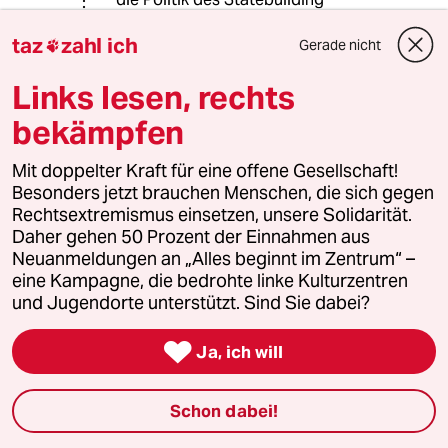
insgesamt in Frage zu stellen“
taz
zahl ich
(Bliesemann de Guevara, B./ Kühn, F.
Gerade nicht

P. 2010; 198).
Links lesen, rechts
bekämpfen
D.J.
D
30.11.2014
,
14:58 Uhr
Mit doppelter Kraft für eine offene Gesellschaft!
Besonders jetzt brauchen Menschen, die sich gegen
@Marlen Dierken:
Rechtsextremismus einsetzen, unsere Solidarität.
Ist ja richtig, was Sie sagen. Mich
Daher gehen 50 Prozent der Einnahmen aus
stört bloß dieses seltsame
Neuanmeldungen an „Alles beginnt im Zentrum“ –
monokausale Weltbild, wenn über
eine Kampagne, die bedrohte linke Kulturzentren
Kriegsgründe geredet wird, das das
und Jugendorte unterstützt. Sind Sie dabei?
außer dem primären ökonomischen
Sektor hinaus nichts zu kennen

scheint.
Ja, ich will
Schon dabei!
fornax [alias flex/alias flux]
F[