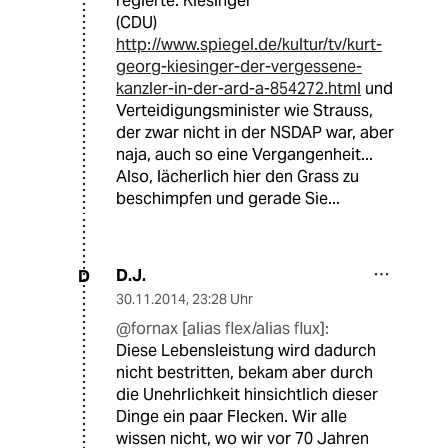
regierte: Kiesinger
(CDU)
http://www.spiegel.de/kultur/tv/kurt-
georg-kiesinger-der-vergessene-
kanzler-in-der-ard-a-854272.html
und
Verteidigungsminister wie Strauss,
der zwar nicht in der NSDAP war, aber
naja, auch so eine Vergangenheit...
Also, lächerlich hier den Grass zu
beschimpfen und gerade Sie...
D.J.
D
30.11.2014
,
23:28 Uhr
@fornax [alias flex/alias flux]:
Diese Lebensleistung wird dadurch
nicht bestritten, bekam aber durch
die Unehrlichkeit hinsichtlich dieser
Dinge ein paar Flecken. Wir alle
wissen nicht, wo wir vor 70 Jahren