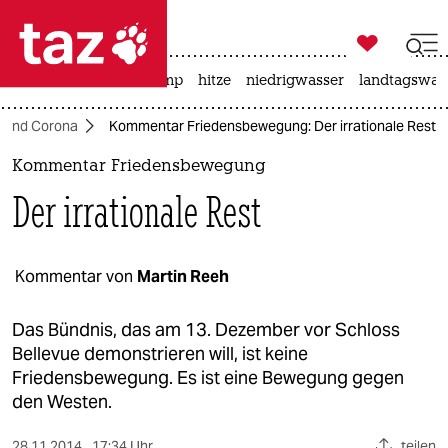

taz zahl ich
katzen
usa unter trump
hitze
niedrigwasser
landtagswahl

taz zahl ich
 und Corona
Kommentar Friedensbewegung: Der irrationale Rest
taz zahl ich
Kommentar Friedensbewegung
themen
Der irrationale Rest
politik
öko
Kommentar von
Martin Reeh
gesellschaft
Das Bündnis, das am 13. Dezember vor Schloss
Bellevue demonstrieren will, ist keine
kultur
Friedensbewegung. Es ist eine Bewegung gegen
den Westen.
sport
28.11.2014
17:34 Uhr
teilen