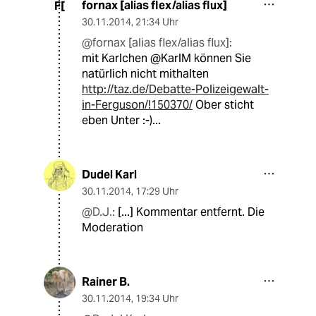
fornax [alias flex/alias flux]
F[
30.11.2014
,
21:34 Uhr
@fornax [alias flex/alias flux]:
mit Karlchen @KarlM können Sie
natürlich nicht mithalten
http://taz.de/Debatte-Polizeigewalt-
in-Ferguson/!150370/
Ober sticht
eben Unter :-)...
Dudel Karl
30.11.2014
,
17:29 Uhr
@D.J.:
[...] Kommentar entfernt. Die
Moderation
Rainer B.
30.11.2014
,
19:34 Uhr