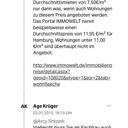
Durchschnittsmieten von 7,50€/m²
nur dann was, wenn auch Wohnungen
zu diesem Preis angeboten werden.
Das Portal IMMOWELT nennt
beispielsweise einen
Durchschnittspreis von 11,95 €/m² für
Hamburg. Wohnungen unter 11,00
€/m² sind überhaupt nicht im
Angebot.
http://www.immowelt.de/immobilienp
reise/detail.aspx?
geoid=108020&etype=1&esr=2&tab=
wohnflaeche
Age Krüger
AK
02.01.2015
,
18:19 Uhr
@Arcy Shtoink:
Vielleicht muss Sie als Fachfrau auch