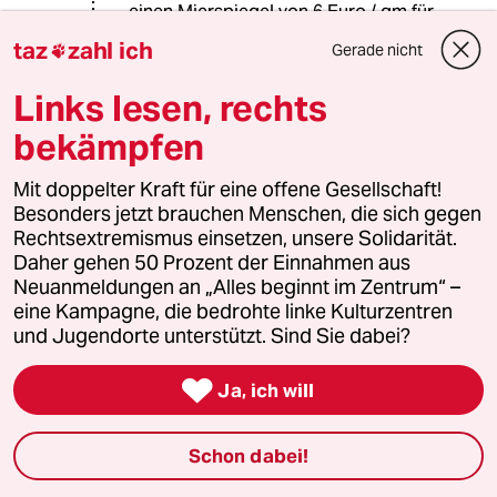
einen Mierspiegel von 6 Euro / qm für
Wohnungen ab 40 qm aus.
taz
zahl ich
Gerade nicht

Links lesen, rechts
Age Krüger
AK
bekämpfen
02.01.2015
,
20:54 Uhr
@Arcy Shtoink:
Mit doppelter Kraft für eine offene Gesellschaft!
Sie redet aber von Hamburg.
Besonders jetzt brauchen Menschen, die sich gegen
Rechtsextremismus einsetzen, unsere Solidarität.
Niedersachsen ist ein bisschen
Daher gehen 50 Prozent der Einnahmen aus
größer. Hier im Hochmoor gibt es
Neuanmeldungen an „Alles beginnt im Zentrum“ –
ggf. auch Häuser für noch 20000 € zu
eine Kampagne, die bedrohte linke Kulturzentren
kaufen. Aber der Weg nach Hamburg,
und Jugendorte unterstützt. Sind Sie dabei?
wenn man da arbeiten würde, wäre
etwas weit.Das ist nur was für

Ja, ich will
Rentner und Privatiers.
Schon dabei!
Arcy Shtoink