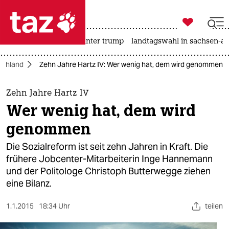

taz zahl ich
nahost-konflikt
usa unter trump
landtagswahl in sachsen-an

taz zahl ich
schland
Zehn Jahre Hartz IV: Wer wenig hat, dem wird genommen
taz zahl ich
themen
Zehn Jahre Hartz IV
Wer wenig hat, dem wird
politik
genommen
öko
Die Sozialreform ist seit zehn Jahren in Kraft. Die
frühere Jobcenter-Mitarbeiterin Inge Hannemann
gesellschaft
und der Politologe Christoph Butterwegge ziehen
eine Bilanz.
kultur
sport
1.1.2015
18:34 Uhr
teilen