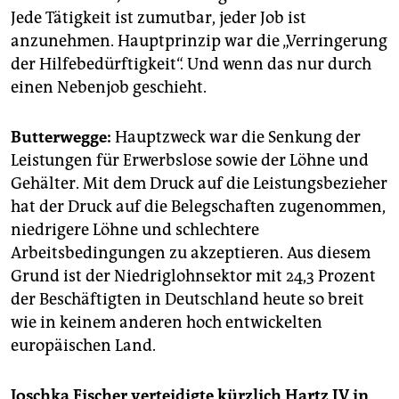
Leistungsberechtigte, hinzu kommen die Bezieher von
Jede Tätigkeit ist zumutbar, jeder Job ist
Sozialgeld, das sind Kinder unter 15 Jahren.
anzunehmen. Hauptprinzip war die „Verringerung
Bevölkerung:
Damit bekommt etwa jeder zehnte
der Hilfebedürftigkeit“. Und wenn das nur durch
Haushalt in Deutschland Hartz IV, viele davon
einen Nebenjob geschieht.
ergänzend zu Nebeneinkommen oder zu
Unterhaltsleistungen.
Butterwegge:
Hauptzweck war die Senkung der
Risikogruppen:
54 Prozent der Haushalte im Hartz-IV-
Leistungen für Erwerbslose sowie der Löhne und
Bezug bestehen aus Alleinlebenden, 19 Prozent waren
Gehälter. Mit dem Druck auf die Leistungsbezieher
Haushalte von Alleinerziehenden.
(bd)
hat der Druck auf die Belegschaften zugenommen,
niedrigere Löhne und schlechtere
Arbeitsbedingungen zu akzeptieren. Aus diesem
Grund ist der Niedriglohnsektor mit 24,3 Prozent
der Beschäftigten in Deutschland heute so breit
wie in keinem anderen hoch entwickelten
europäischen Land.
Joschka Fischer verteidigte kürzlich Hartz IV in