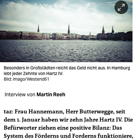
berlin
nord
wahrheit
verlag
verlag
veranstaltungen
Besonders in Großstädten reicht das Geld nicht aus. In Hamburg
lebt jeder Zehnte von Hartz IV.
shop
Bild: imago/Westend61
fragen & hilfe
Interview von
Martin Reeh
unterstützen
taz: Frau Hannemann, Herr Butterwegge, seit
abo
dem 1. Januar haben wir zehn Jahre Hartz IV. Die
Befürworter ziehen eine positive Bilanz: Das
genossenschaft
System des Förderns und Forderns funktioniere,