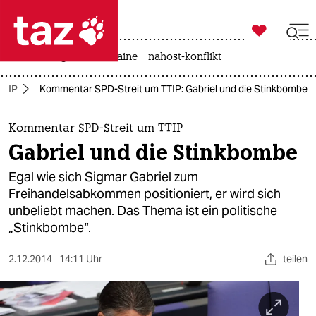

taz zahl ich
hitze
krieg in der ukraine
nahost-konflikt

taz zahl ich
TTIP
Kommentar SPD-Streit um TTIP: Gabriel und die Stinkbombe
taz zahl ich
themen
Kommentar SPD-Streit um TTIP
Gabriel und die Stinkbombe
politik
Egal wie sich Sigmar Gabriel zum
öko
Freihandelsabkommen positioniert, er wird sich
unbeliebt machen. Das Thema ist ein politische
gesellschaft
„Stinkbombe“.
kultur
2.12.2014
14:11 Uhr
teilen
sport