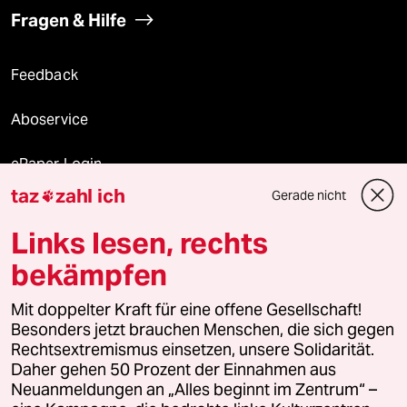
Fragen & Hilfe
Feedback
Aboservice
ePaper Login
taz
zahl ich
Gerade nicht

Downloads für Abonnierende
Links lesen, rechts
bekämpfen
© 2026 taz Verlags und Vertriebs GmbH
Mit doppelter Kraft für eine offene Gesellschaft!
Alle Rechte vorbehalten. Bei rechtlichen Fragen oder für Genehmigungen
wenden Sie sich bitte an
lizenzen@taz.de
Besonders jetzt brauchen Menschen, die sich gegen
Rechtsextremismus einsetzen, unsere Solidarität.
Daher gehen 50 Prozent der Einnahmen aus
Feedback
Redaktionsstatut
Kommune-Richtlinien
KI-
Neuanmeldungen an „Alles beginnt im Zentrum“ –