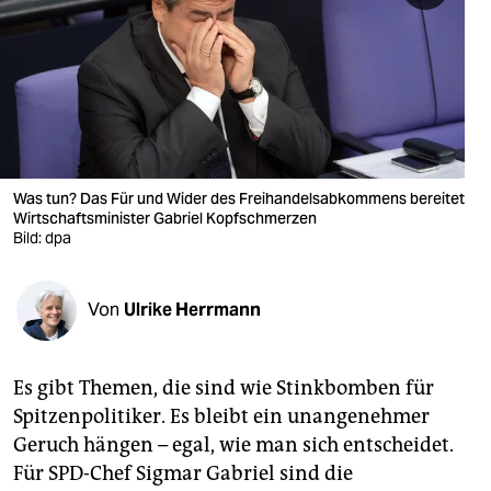
berlin
nord
wahrheit
verlag
verlag
Was tun? Das Für und Wider des Freihandelsabkommens bereitet
Wirtschaftsminister Gabriel Kopfschmerzen
veranstaltungen
Bild: dpa
shop
Von
Ulrike Herrmann
fragen & hilfe
unterstützen
Es gibt Themen, die sind wie Stinkbomben für
abo
Spitzenpolitiker. Es bleibt ein unangenehmer
Geruch hängen – egal, wie man sich entscheidet.
genossenschaft
Für SPD-Chef Sigmar Gabriel sind die