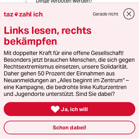
Dinge verboten werden?
Vermindert es die Zahl der
taz
zahl ich
Burkaträgerinnen oder erzeugt es im
Gerade nicht

Gegenteil ein Gefühl des
Links lesen, rechts
Ausschlusses und eine weitere
Radikalisierung?
bekämpfen
Man kann nicht alles verbieten, was
Mit doppelter Kraft für eine offene Gesellschaft!
schlecht ist. Wenn Sie sich zur Feier
Besonders jetzt brauchen Menschen, die sich gegen
des Tages besaufen wollen, können
Rechtsextremismus einsetzen, unsere Solidarität.
Sie dies tun!
Daher gehen 50 Prozent der Einnahmen aus
Neuanmeldungen an „Alles beginnt im Zentrum“ –
Die Burka ist bestimmt kein
eine Kampagne, die bedrohte linke Kulturzentren
"Ausdruck der Selbstbestimmung",
und Jugendorte unterstützt. Sind Sie dabei?
aber ein Burkaverbot ist das auch
nicht.

Ja, ich will
39756 (Profil gelöscht)
3G
Schon dabei!
01.08.2017
,
21:53 Uhr