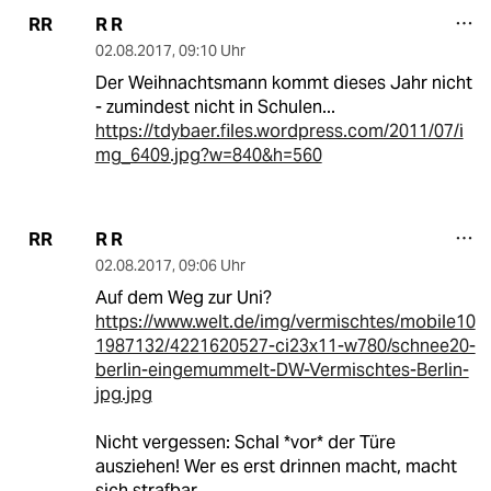
R R
RR
02.08.2017
,
09:10 Uhr
Der Weihnachtsmann kommt dieses Jahr nicht
- zumindest nicht in Schulen...
https://tdybaer.files.wordpress.com/2011/07/i
mg_6409.jpg?w=840&h=560
R R
RR
02.08.2017
,
09:06 Uhr
Auf dem Weg zur Uni?
https://www.welt.de/img/vermischtes/mobile10
1987132/4221620527-ci23x11-w780/schnee20-
berlin-eingemummelt-DW-Vermischtes-Berlin-
jpg.jpg
Nicht vergessen: Schal *vor* der Türe
ausziehen! Wer es erst drinnen macht, macht
sich strafbar.