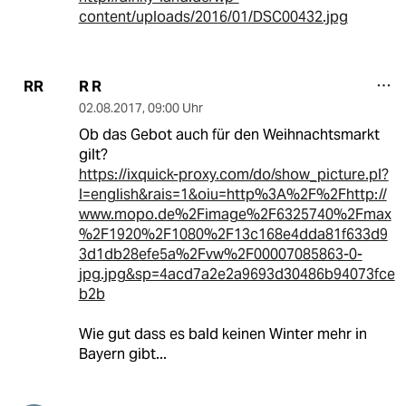
content/uploads/2016/01/DSC00432.jpg
R R
RR
02.08.2017
,
09:00 Uhr
Ob das Gebot auch für den Weihnachtsmarkt
gilt?
https://ixquick-proxy.com/do/show_picture.pl?
l=english&rais=1&oiu=http%3A%2F%2Fhttp://
www.mopo.de%2Fimage%2F6325740%2Fmax
%2F1920%2F1080%2F13c168e4dda81f633d9
3d1db28efe5a%2Fvw%2F00007085863-0-
jpg.jpg&sp=4acd7a2e2a9693d30486b94073fce
b2b
Wie gut dass es bald keinen Winter mehr in
Bayern gibt...