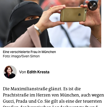
berlin
nord
wahrheit
verlag
verlag
veranstaltungen
Eine verschleierte Frau in München
Foto: imago/Sven Simon
shop
fragen & hilfe
Von
Edith Kresta
unterstützen
Die Maximilianstraße glänzt. Es ist die
abo
Prachtstraße im Herzen von München, auch wegen
genossenschaft
Gucci, Prada und Co. Sie gilt als eine der teuersten