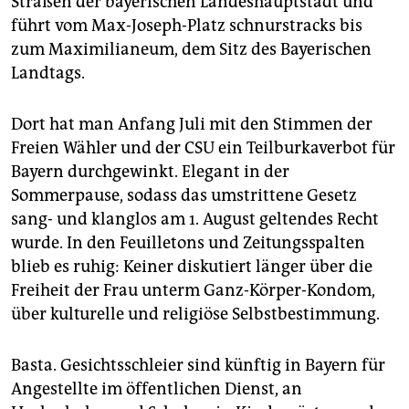
Straßen der bayerischen Landeshauptstadt und
epaper login
führt vom Max-Joseph-Platz schnurstracks bis
zum Maximilianeum, dem Sitz des Bayerischen
Landtags.
Dort hat man Anfang Juli mit den Stimmen der
Freien Wähler und der CSU ein Teilburkaverbot für
Bayern durchgewinkt. Elegant in der
Sommerpause, sodass das umstrittene Gesetz
sang- und klanglos am 1. August geltendes Recht
wurde. In den Feuilletons und Zeitungsspalten
blieb es ruhig: Keiner diskutiert länger über die
Freiheit der Frau unterm Ganz-Körper-Kondom,
über kulturelle und reli­giöse Selbstbestimmung.
Basta. Gesichtsschleier sind künftig in Bayern für
Angestellte im öffentlichen Dienst, an